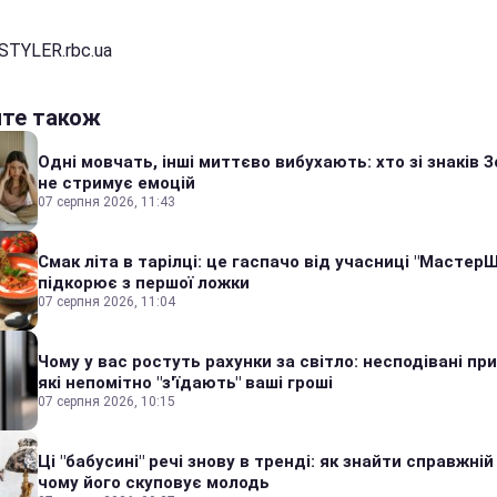
STYLER.rbc.ua
йте також
Одні мовчать, інші миттєво вибухають: хто зі знаків З
не стримує емоцій
07 серпня 2026, 11:43
Смак літа в тарілці: це гаспачо від учасниці "Мастер
підкорює з першої ложки
07 серпня 2026, 11:04
Чому у вас ростуть рахунки за світло: несподівані пр
які непомітно "з'їдають" ваші гроші
07 серпня 2026, 10:15
Ці "бабусині" речі знову в тренді: як знайти справжній
чому його скуповує молодь