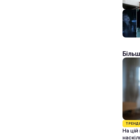
Більш
ТРЕНД
На цій
наскіл