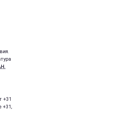
вия.
атура
Н.
т +31
е +31,