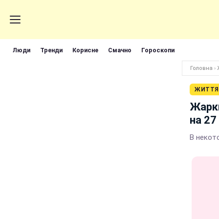
Люди
Тренди
Корисне
Смачно
Гороскопи
Головна
›
ЖИТТЯ
Жарки
на 27
В некот