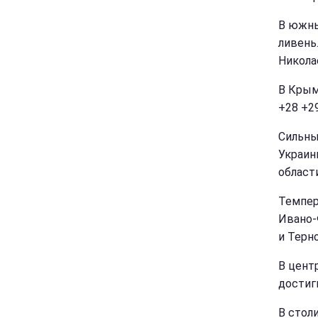
В южны
ливень
Никола
В Крым
+28 +2
Сильны
Украин
област
Темпер
Ивано-
и Терн
В цент
достиг
В стол