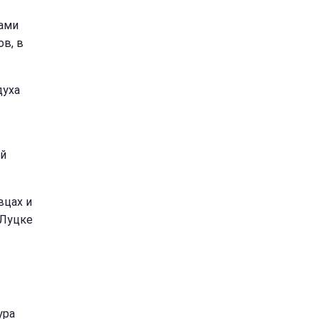
тами
ов, в
духа
ой
вцах и
 Луцке
ура