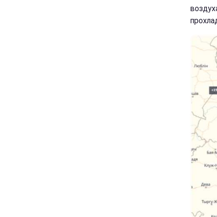
воздух
прохлад