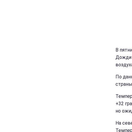
В пятн
Дожди 
воздух
По дан
страны
Темпер
+32 гра
но ожи
На сев
Темпер