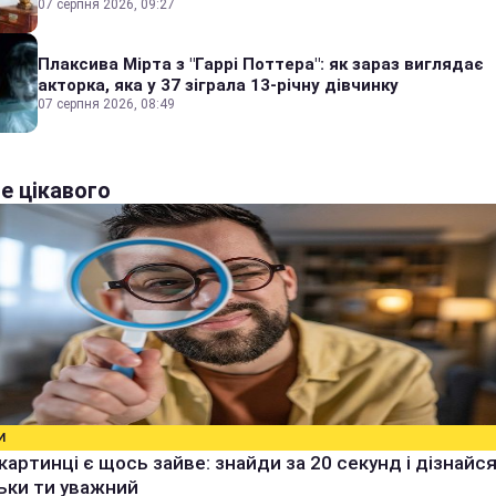
07 серпня 2026, 09:27
Плаксива Мірта з "Гаррі Поттера": як зараз виглядає
акторка, яка у 37 зіграла 13-річну дівчинку
07 серпня 2026, 08:49
е цікавого
И
 картинці є щось зайве: знайди за 20 секунд і дізнайся
ьки ти уважний