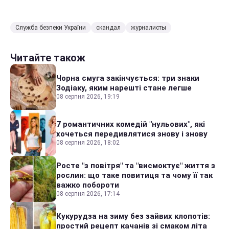
Служба безпеки України
скандал
журналисты
Читайте також
Чорна смуга закінчується: три знаки
Зодіаку, яким нарешті стане легше
08 серпня 2026, 19:19
7 романтичних комедій "нульових", які
хочеться передивлятися знову і знову
08 серпня 2026, 18:02
Росте "з повітря" та "висмоктує" життя з
рослин: що таке повитиця та чому її так
важко побороти
08 серпня 2026, 17:14
Кукурудза на зиму без зайвих клопотів:
простий рецепт качанів зі смаком літа