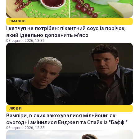
СМАЧНО
І кетчуп не потрібен: пікантний соус із порічок,
який ідеально доповнить м'ясо
08 серпня 2026, 13:39
ЛЮДИ
Вампіри, в яких закохувалися мільйони: як
сьогодні змінилися Енджел та Спайк із "Баффі"
08 серпня 2026, 12:55