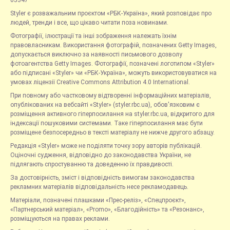
05347
Styler є розважальним проєктом «РБК-Україна», який розповідає про
людей, тренди і все, що цікаво читати поза новинами.
Фотографії, ілюстрації та інші зображення належать їхнім
правовласникам. Використання фотографій, позначених Getty Images,
допускається виключно за наявності письмового дозволу
фотоагентства Getty Images. Фотографії, позначені логотипом «Styler»
або підписані «Styler» чи «РБК-Україна», можуть використовуватися на
умовах ліцензії Creative Commons Attribution 4.0 International.
При повному або частковому відтворенні інформаційних матеріалів,
опублікованих на вебсайті «Styler» (styler.rbc.ua), обов'язковим є
розміщення активного гіперпосилання на styler.rbc.ua, відкритого для
індексації пошуковими системами. Таке гіперпосилання має бути
розміщене безпосередньо в тексті матеріалу не нижче другого абзацу.
Редакція «Styler» може не поділяти точку зору авторів публікацій.
Оціночні судження, відповідно до законодавства України, не
підлягають спростуванню та доведенню їх правдивості.
За достовірність, зміст і відповідність вимогам законодавства
рекламних матеріалів відповідальність несе рекламодавець.
Матеріали, позначені плашками «Прес-реліз», «Спецпроєкт»,
«Партнерський матеріал», «Promo», «Благодійність» та «Резонанс»,
розміщуються на правах реклами.