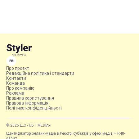
FB
Про проєкт
Редакційна політика і стандарти
Контакти
Команда
Про компанію
Реклама
Правила користування
Правова інформація
Політика конфіденційності
© 2026 LLC «UBT MEDIA»
Ідентифікатор онлайн-медіа в Реєстрі суб’єктів у сфері медіа — R40-