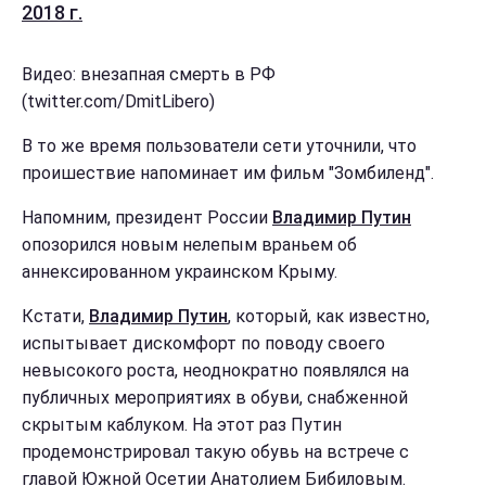
2018 г.
Видео: внезапная смерть в РФ
(twitter.com/DmitLibero)
В то же время пользователи сети уточнили, что
проишествие напоминает им фильм "Зомбиленд".
Напомним, президент России
Владимир Путин
опозорился новым нелепым враньем об
аннексированном украинском Крыму.
Кстати,
Владимир Путин
, который, как известно,
испытывает дискомфорт по поводу своего
невысокого роста, неоднократно появлялся на
публичных мероприятиях в обуви, снабженной
скрытым каблуком. На этот раз Путин
продемонстрировал такую обувь на встрече с
главой Южной Осетии Анатолием Бибиловым.