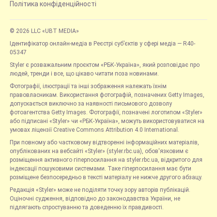
Політика конфіденційності
© 2026 LLC «UBT MEDIA»
Ідентифікатор онлайн-медіа в Реєстрі суб’єктів у сфері медіа — R40-
05347
Styler є розважальним проєктом «РБК-Україна», який розповідає про
людей, тренди і все, що цікаво читати поза новинами.
Фотографії, ілюстрації та інші зображення належать їхнім
правовласникам. Використання фотографій, позначених Getty Images,
допускається виключно за наявності письмового дозволу
фотоагентства Getty Images. Фотографії, позначені логотипом «Styler»
або підписані «Styler» чи «РБК-Україна», можуть використовуватися на
умовах ліцензії Creative Commons Attribution 4.0 International.
При повному або частковому відтворенні інформаційних матеріалів,
опублікованих на вебсайті «Styler» (styler.rbc.ua), обов'язковим є
розміщення активного гіперпосилання на styler.rbc.ua, відкритого для
індексації пошуковими системами. Таке гіперпосилання має бути
розміщене безпосередньо в тексті матеріалу не нижче другого абзацу.
Редакція «Styler» може не поділяти точку зору авторів публікацій.
Оціночні судження, відповідно до законодавства України, не
підлягають спростуванню та доведенню їх правдивості.