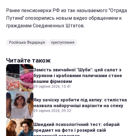
Ранее пенсионерки РФ из так называемого "Отряда
Путина" опозорились новым видео обращением к
гражданам Соединенных Штатов.
Російська Федерація
преступления
Читайте також
Замість звичайної "Шуби": цей салат з
буряком і крабовими паличками стане
вашим фірмовим
09 серпня 2026, 10:41
Яку зачіску зробити під кепку: стилістка
назвала найзручніші варіанти на спеку
09 серпня 2026, 09:33
Швидкий психологічний тест: обирай
предмет на фото і розкрий свій
справжній характер