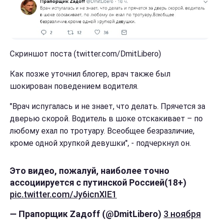
Скриншот поста (twitter.com/DmitLibero)
Как позже уточнил блогер, врач также был
шокирован поведением водителя.
"Врач испугалась и не знает, что делать. Прячется за
дверью скорой. Водитель в шоке отскакивает – по
любому ехал по тротуару. Всеобщее безразличие,
кроме одной хрупкой девушки", - подчеркнул он.
Это видео, пожалуй, наиболее точно
ассоциируется с путинской Россией(18+)
pic.twitter.com/Jy6icnXIE1
— Прапорщик Zадоff (@DmitLibero)
3 ноября