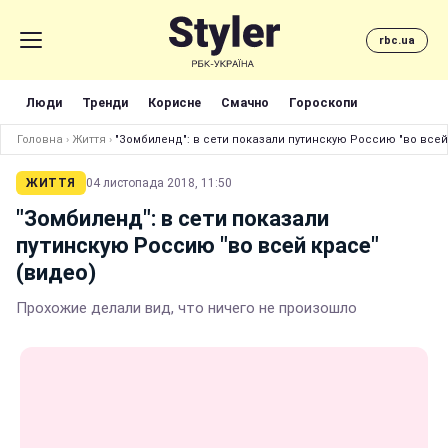
rbc.ua
Люди
Тренди
Корисне
Смачно
Гороскопи
Головна
›
Життя
›
"Зомбиленд": в сети показали путинскую Россию "во всей
ЖИТТЯ
04 листопада 2018, 11:50
"Зомбиленд": в сети показали
путинскую Россию "во всей красе"
(видео)
Прохожие делали вид, что ничего не произошло