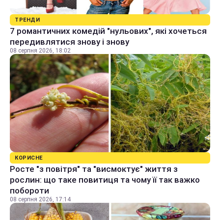
ТРЕНДИ
7 романтичних комедій "нульових", які хочеться
передивлятися знову і знову
08 серпня 2026, 18:02
КОРИСНЕ
Росте "з повітря" та "висмоктує" життя з
рослин: що таке повитиця та чому її так важко
побороти
08 серпня 2026, 17:14