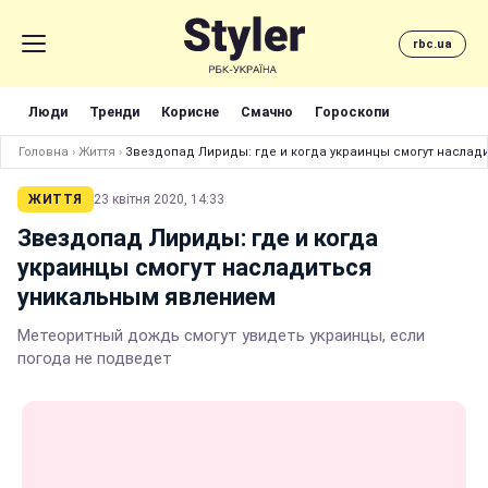
rbc.ua
Люди
Тренди
Корисне
Смачно
Гороскопи
Головна
›
Життя
›
Звездопад Лириды: где и когда украинцы смогут наслад
ЖИТТЯ
23 квітня 2020, 14:33
Звездопад Лириды: где и когда
украинцы смогут насладиться
уникальным явлением
Метеоритный дождь смогут увидеть украинцы, если
погода не подведет