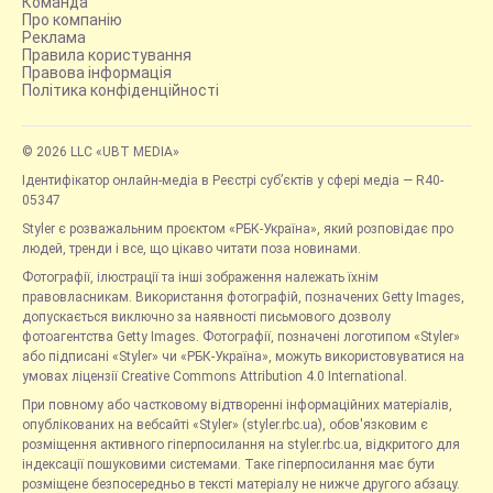
Команда
Про компанію
Реклама
Правила користування
Правова інформація
Політика конфіденційності
© 2026 LLC «UBT MEDIA»
Ідентифікатор онлайн-медіа в Реєстрі суб’єктів у сфері медіа — R40-
05347
Styler є розважальним проєктом «РБК-Україна», який розповідає про
людей, тренди і все, що цікаво читати поза новинами.
Фотографії, ілюстрації та інші зображення належать їхнім
правовласникам. Використання фотографій, позначених Getty Images,
допускається виключно за наявності письмового дозволу
фотоагентства Getty Images. Фотографії, позначені логотипом «Styler»
або підписані «Styler» чи «РБК-Україна», можуть використовуватися на
умовах ліцензії Creative Commons Attribution 4.0 International.
При повному або частковому відтворенні інформаційних матеріалів,
опублікованих на вебсайті «Styler» (styler.rbc.ua), обов'язковим є
розміщення активного гіперпосилання на styler.rbc.ua, відкритого для
індексації пошуковими системами. Таке гіперпосилання має бути
розміщене безпосередньо в тексті матеріалу не нижче другого абзацу.