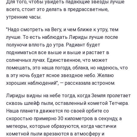
Для того, чтобы увидеть падающие звезды лучше
всего, стоит это делать в предрассветные,
утренние часы.
"Надо смотреть на Вегу, и чем ближе к утру, тем
лучше. То есть наблюдать Лириды лучше после
полуночи вплоть до утра. Радиант будет
подниматься все выше и выше и растает в
солнечных лучах. Единственное, что может
помешать, это наша погода, облака, но надеюсь, что
в эту ночь будет ясное звездное небо. Желаю
хороших наблюдений", — рассказала астроном.
Лириды видны на небе тогда, когда Земля пролетает
сквозь шлейф пыли, оставленный кометой Тетчера.
Наша планета движется по своей орбите со
скоростью примерно 30 километров в секунду, а
метеоры, которые образуются, когда частички
кометной пыли врезаются в атмосферу и