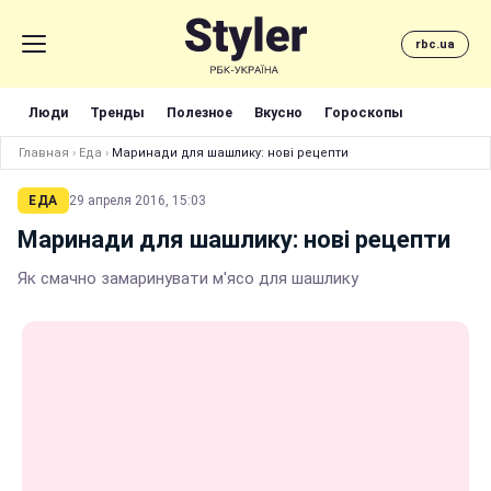
rbc.ua
Люди
Тренды
Полезное
Вкусно
Гороскопы
Главная
›
Еда
›
Маринади для шашлику: нові рецепти
ЕДА
29 апреля 2016, 15:03
Маринади для шашлику: нові рецепти
Як смачно замаринувати м'ясо для шашлику