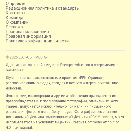
О проекте
Редакционная политика и стандарты
Контакты
Команда
О компании
Реклама
Правила пользования
Правовая информация
Политика конфиденциальности
© 2026 LLC «UBT MEDIA»
Идентификатор онлайн-медиа в Реестре субъектов в сфере медиа —
R40-05347
Styler является развлекательным проектом «РБК-Украина»,
рассказывающим о людях, трендах и всё, что интересно читать вне
новостей.
Фотографии, иллюстрации и другие изображения принадлежат их
правообладателям. Использование фотографий, отмеченных Getty
Images, допускается исключительно при наличии письменного
разрешения фотоагентства Getty Images. Фотографии, отмеченные
логотипом «Styler» или подписанные «Styler» или «РБК-Украина», могут
использоваться на условиях лицензии Creative Commons Attribution
4.0 International.