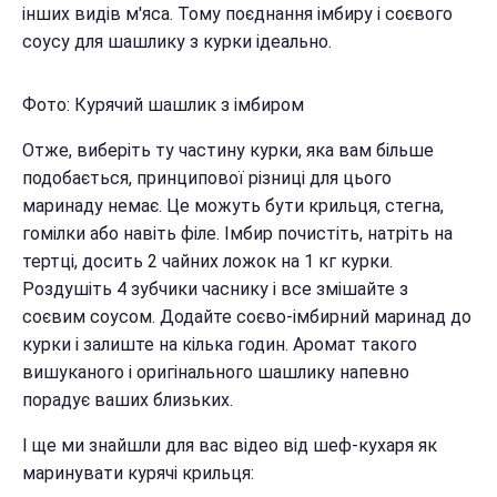
інших видів м'яса. Тому поєднання імбиру і соєвого
соусу для шашлику з курки ідеально.
Фото: Курячий шашлик з імбиром
Отже, виберіть ту частину курки, яка вам більше
подобається, принципової різниці для цього
маринаду немає. Це можуть бути крильця, стегна,
гомілки або навіть філе. Імбир почистіть, натріть на
тертці, досить 2 чайних ложок на 1 кг курки.
Роздушіть 4 зубчики часнику і все змішайте з
соєвим соусом. Додайте соєво-імбирний маринад до
курки і залиште на кілька годин. Аромат такого
вишуканого і оригінального шашлику напевно
порадує ваших близьких.
І ще ми знайшли для вас відео від шеф-кухаря як
маринувати курячі крильця: