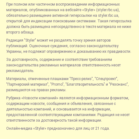
При полном или частичном воспроизведении информационных
материалов, опубликованных на вебсайте «Styler» (styler.rbc.ua),
обязательно размещение активной гиперссылки на styler.rbc.ua,
открытой для индексации поисковыми системами. Такая гиперссылка
должна быть размещена непосредственно в тексте материала не ниже
второго абзаца.
Редакция "Styler" может не разделять точку зрения авторов
публикаций. Оценочные суждения, согласно законодательству
Украины, не подлежат опровержению и доказыванию их правдивости.
За достоверность, содержание и соответствие требованиям
законодательства рекламных материалов ответственность несет
рекламодатель.
Материалы, отмеченные плашками "Пресс-релиз", "Спецпроект",
"Партнерский материал", "Promo", "Благотворительность" и "Резонанс",
размещаются на правах рекламы.
Рубрика «Новости компаний» является информационным форматом,
содержащим новости, сообщения и объявления, связанные с
деятельностью компаний, и основывается на информации,
предоставленной соответствующими компаниями. Редакция не несет
ответственности за достоверность такой информации.
Онлайн-медиа «Styler» предназначено для лиц от 21 года.