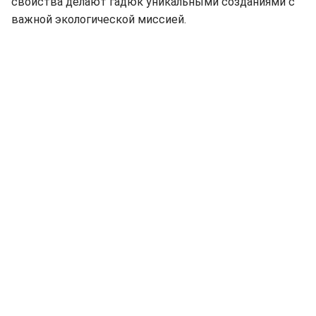
свойства делают гадюк уникальными созданиями с
важной экологической миссией.