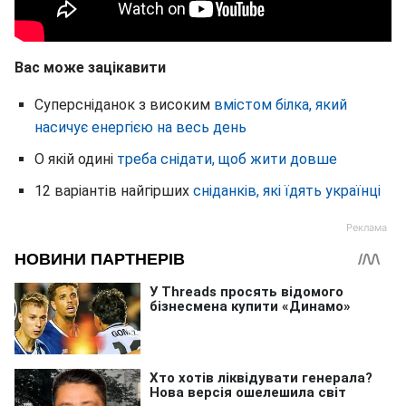
Вас може зацікавити
Суперсніданок з високим
вмістом білка, який
насичує енергією на весь день
О якій одині
треба снідати, щоб жити довше
12 варіантів найгірших
сніданків, які їдять українці