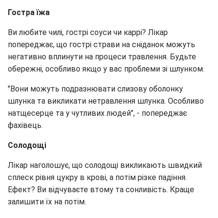
Гостра їжа
Ви любите чилі, гострі соуси чи каррі? Лікар
попереджає, що гострі страви на сніданок можуть
негативно вплинути на процеси травлення. Будьте
обережні, особливо якщо у вас проблеми зі шлунком.
"Вони можуть подразнювати слизову оболонку
шлунка та викликати нетравлення шлунка. Особливо
натщесерце та у чутливих людей", - попереджає
фахівець.
Солодощі
Лікар наголошує, що солодощі викликають швидкий
сплеск рівня цукру в крові, а потім різке падіння.
Ефект? Ви відчуваєте втому та сонливість. Краще
залишити їх на потім.