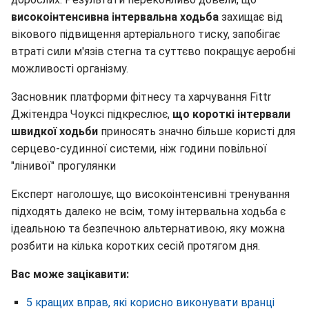
високоінтенсивна інтервальна ходьба
захищає від
вікового підвищення артеріального тиску, запобігає
втраті сили м'язів стегна та суттєво покращує аеробні
можливості організму.
Засновник платформи фітнесу та харчування Fittr
Джітендра Чоуксі підкреслює,
що короткі інтервали
швидкої ходьби
приносять значно більше користі для
серцево-судинної системи, ніж години повільної
"лінивої" прогулянки
Експерт наголошує, що високоінтенсивні тренування
підходять далеко не всім, тому інтервальна ходьба є
ідеальною та безпечною альтернативою, яку можна
розбити на кілька коротких сесій протягом дня.
Вас може зацікавити:
5 кращих вправ, які корисно виконувати вранці