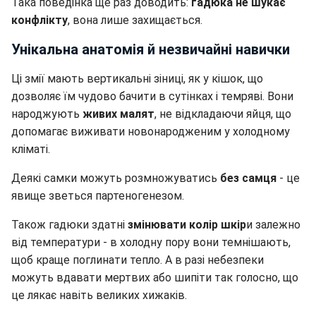
Така поведінка ще раз доводить:
гадюка не шукає
конфлікту
, вона лише захищається.
Унікальна анатомія й незвичайні навички
Ці змії мають вертикальні зіниці, як у кішок, що
дозволяє їм чудово бачити в сутінках і темряві. Вони
народжують
живих малят
, не відкладаючи яйця, що
допомагає виживати новонародженим у холодному
кліматі.
Деякі самки можуть розмножуватись
без самця
- це
явище зветься партеногенезом.
Також гадюки здатні
змінювати колір шкір
и залежно
від температури - в холодну пору вони темнішають,
щоб краще поглинати тепло. А в разі небезпеки
можуть вдавати мертвих або шипіти так голосно, що
це лякає навіть великих хижаків.