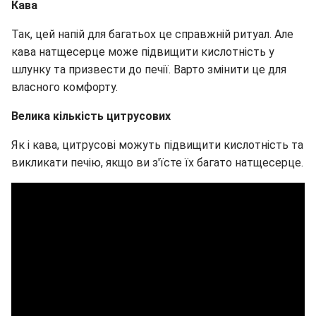
Кава
Так, цей напій для багатьох це справжній ритуал. Але
кава натщесерце може підвищити кислотність у
шлунку та призвести до печії. Варто змінити це для
власного комфорту.
Велика кількість цитрусових
Як і кава, цитрусові можуть підвищити кислотність та
викликати печію, якщо ви з'їсте їх багато натщесерце.