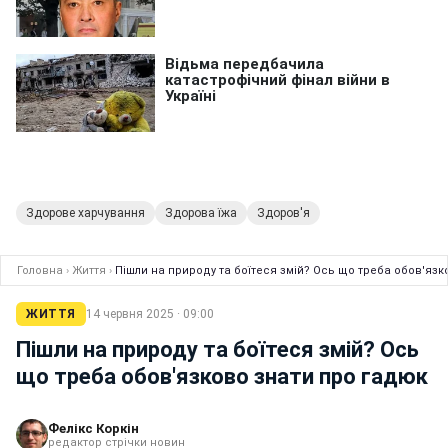
Здорове харчування
Здорова їжа
Здоров'я
Головна
›
Життя
›
Пішли на природу та боїтеся змій? Ось що треба обов'язк
ЖИТТЯ
14 червня 2025 · 09:00
Пішли на природу та боїтеся змій? Ось
що треба обов'язково знати про гадюк
Фелікс Коркін
редактор стрічки новин