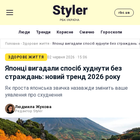
rbc.ua
Люди
Тренди
Корисне
Смачно
Гороскопи
Головна
›
Здорове життя
›
Японці вигадали спосіб худнути без страждань: 
ЗДОРОВЕ ЖИТТЯ
02 червня 2026 · 15:06
Японці вигадали спосіб худнути без
страждань: новий тренд 2026 року
Як проста японська звичка назавжди змінить ваше
уявлення про схуднення
Людмила Жукова
Редактор Styler