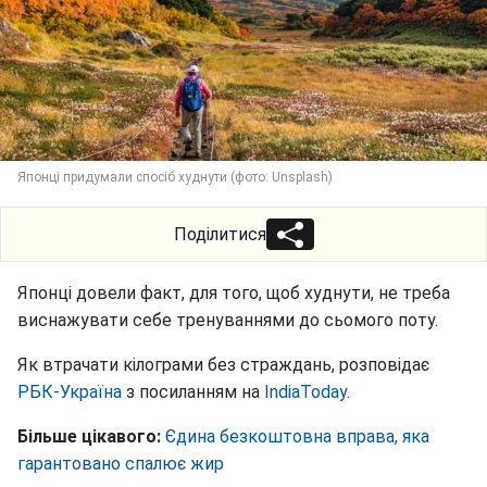
Японці придумали спосіб худнути (фото: Unsplash)
Поділитися
Японці довели факт, для того, щоб худнути, не треба
виснажувати себе тренуваннями до сьомого поту.
Як втрачати кілограми без страждань, розповідає
РБК-Україна
з посиланням на
IndiaToday.
Більше цікавого:
Єдина безкоштовна вправа, яка
гарантовано спалює жир