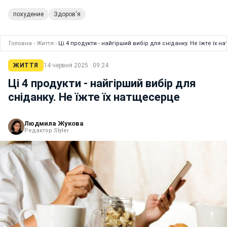
похудение
Здоров'я
Головна
›
Життя
›
Ці 4 продукти - найгірший вибір для сніданку. Не їжте їх 
ЖИТТЯ
14 червня 2025 · 09:24
Ці 4 продукти - найгірший вибір для
сніданку. Не їжте їх натщесерце
Людмила Жукова
Редактор Styler