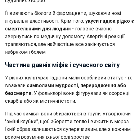
судинних хвороб.
Її вивчають біологи й фармацевти, шукаючи нові
лікувальні властивості. Крім того,
укуси гадюк рідко є
смертельними для людин
и - головне вчасно
звернутись по медичну допомогу. Алергічні реакції
трапляються, але найчастіше все закінчується
набряком і болем.
Частина давніх міфів і сучасного світу
У різних культурах гадюки мали особливий статус - їх
вважали
символами мудрості, переродження або
безсмертя.
У фольклорі вони фігурували як охоронці
скарбів або як містичні істоти.
Під час зимівлі вони збираються в групи, утворюючи
"зміїні клубки", щоб зберегти тепло і вижити в мороз.
Їхній образ залишається суперечливим, але з кожним
роком розуміння їхньої ролі зростає.