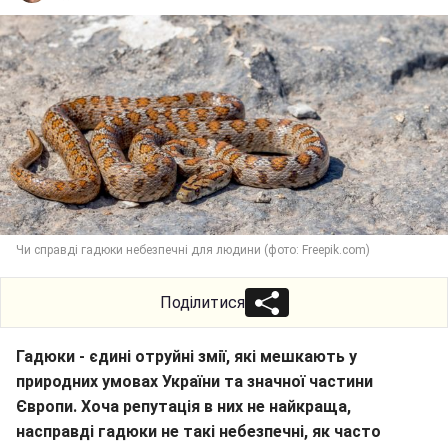
Чи справді гадюки небезпечні для людини (фото: Freepik.com)
Поділитися
Гадюки - єдині отруйні змії, які мешкають у
природних умовах України та значної частини
Європи. Хоча репутація в них не найкраща,
насправді гадюки не такі небезпечні, як часто