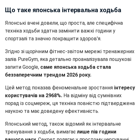
Що таке японська інтервальна ходьба
Японські вчені довели, що проста, але специфічна
техніка ходьби здатна замінити важкі години у
спортзалі та значно покращити здоров'я.
Згідно зі щорічним фітнес-звітом мережі тренажерних
залів PureGym, яка детально проаналізувала пошукові
запити Google,
саме японська ходьба стала
беззаперечним трендом 2026 року.
Цей метод показав феноменальне зростання
інтересу
користувачів на 2968%.
На відміну від сумнівних
порад із соцмереж, ця техніка повністю підтверджена
наукою та має доведену ефективність.
Японський метод, також відомий як інтервальне
тренування з ходьби, вимагає
лише пів години
вашого часу.
Секрет полягає у простому чергуванні