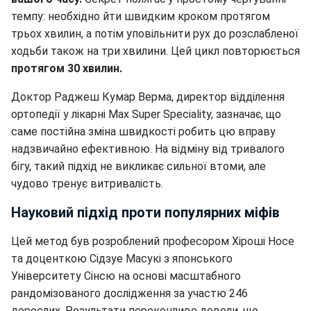
темпу: необхідно йти швидким кроком протягом
трьох хвилин, а потім уповільнити рух до розслабленої
ходьби також на три хвилини. Цей цикл повторюється
протягом 30 хвилин.
Доктор Раджеш Кумар Верма, директор відділення
ортопедії у лікарні Max Super Speciality, зазначає, що
саме постійна зміна швидкості робить цю вправу
надзвичайно ефективною. На відміну від тривалого
бігу, такий підхід не викликає сильної втоми, але
чудово тренує витривалість.
Науковий підхід проти популярних міфів
Цей метод був розроблений професором Хіроші Носе
та доценткою Сідзуе Масукі з японського
Університету Сінсю на основі масштабного
рандомізованого дослідження за участю 246
дорослих. Результати переконливо довели, що