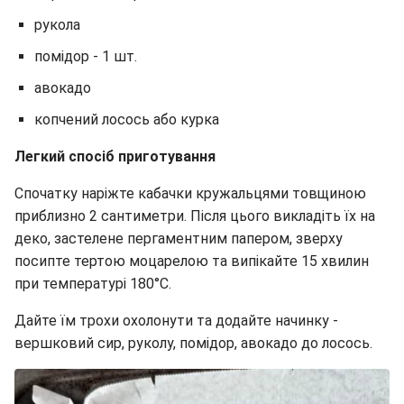
рукола
помідор - 1 шт.
авокадо
копчений лосось або курка
Легкий спосіб приготування
Спочатку наріжте кабачки кружальцями товщиною
приблизно 2 сантиметри. Після цього викладіть їх на
деко, застелене пергаментним папером, зверху
посипте тертою моцарелою та випікайте 15 хвилин
при температурі 180°C.
Дайте їм трохи охолонути та додайте начинку -
вершковий сир, руколу, помідор, авокадо до лосось.