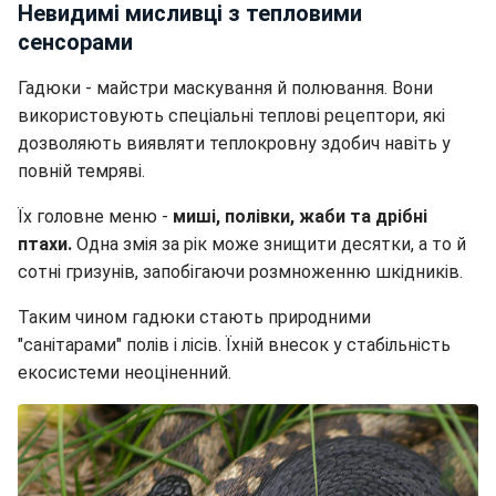
Невидимі мисливці з тепловими
сенсорами
Гадюки - майстри маскування й полювання. Вони
використовують спеціальні теплові рецептори, які
дозволяють виявляти теплокровну здобич навіть у
повній темряві.
Їх головне меню -
миші, полівки, жаби та дрібні
птахи.
Одна змія за рік може знищити десятки, а то й
сотні гризунів, запобігаючи розмноженню шкідників.
Таким чином гадюки стають природними
"санітарами" полів і лісів. Їхній внесок у стабільність
екосистеми неоціненний.