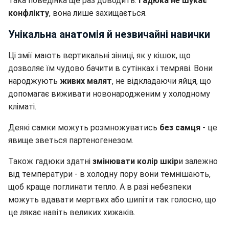
Така поведінка ще раз доводить:
гадюка не шукає
конфлікту
, вона лише захищається.
Унікальна анатомія й незвичайні навички
Ці змії мають вертикальні зіниці, як у кішок, що
дозволяє їм чудово бачити в сутінках і темряві. Вони
народжують
живих малят
, не відкладаючи яйця, що
допомагає виживати новонародженим у холодному
кліматі.
Деякі самки можуть розмножуватись
без самця
- це
явище зветься партеногенезом.
Також гадюки здатні
змінювати колір шкір
и залежно
від температури - в холодну пору вони темнішають,
щоб краще поглинати тепло. А в разі небезпеки
можуть вдавати мертвих або шипіти так голосно, що
це лякає навіть великих хижаків.