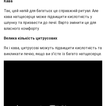
Кава
Так, цей напій для багатьох це справжній ритуал. Але
кава натщесерце може підвищити кислотність у
шлунку та призвести до печії. Варто змінити це для
власного комфорту.
Велика кількість цитрусових
Як і кава, цитрусові можуть підвищити кислотність та
викликати печію, якщо ви з'їсте їх багато натщесерце.