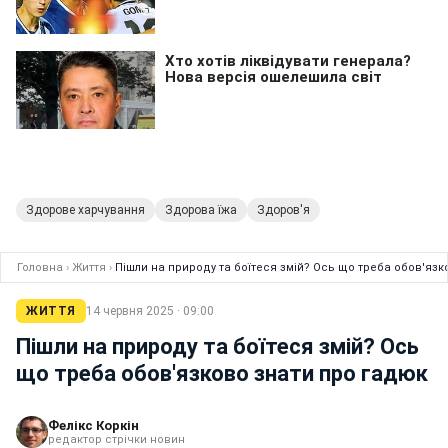
Здорове харчування
Здорова їжа
Здоров'я
Головна
›
Життя
›
Пішли на природу та боїтеся змій? Ось що треба обов'язк
ЖИТТЯ
14 червня 2025 · 09:00
Пішли на природу та боїтеся змій? Ось
що треба обов'язково знати про гадюк
Фелікс Коркін
редактор стрічки новин