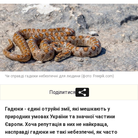
Чи справді гадюки небезпечні для людини (фото: Freepik.com)
Поділитися
Гадюки - єдині отруйні змії, які мешкають у
природних умовах України та значної частини
Європи. Хоча репутація в них не найкраща,
насправді гадюки не такі небезпечні, як часто