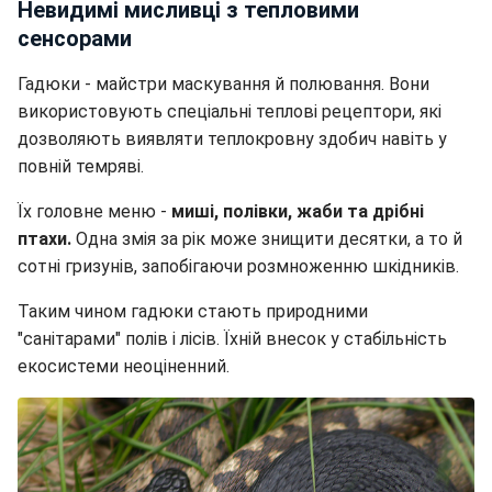
Невидимі мисливці з тепловими
сенсорами
Гадюки - майстри маскування й полювання. Вони
використовують спеціальні теплові рецептори, які
дозволяють виявляти теплокровну здобич навіть у
повній темряві.
Їх головне меню -
миші, полівки, жаби та дрібні
птахи.
Одна змія за рік може знищити десятки, а то й
сотні гризунів, запобігаючи розмноженню шкідників.
Таким чином гадюки стають природними
"санітарами" полів і лісів. Їхній внесок у стабільність
екосистеми неоціненний.