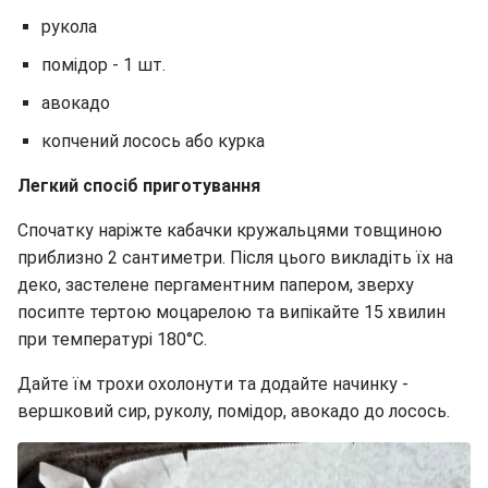
рукола
помідор - 1 шт.
авокадо
копчений лосось або курка
Легкий спосіб приготування
Спочатку наріжте кабачки кружальцями товщиною
приблизно 2 сантиметри. Після цього викладіть їх на
деко, застелене пергаментним папером, зверху
посипте тертою моцарелою та випікайте 15 хвилин
при температурі 180°C.
Дайте їм трохи охолонути та додайте начинку -
вершковий сир, руколу, помідор, авокадо до лосось.