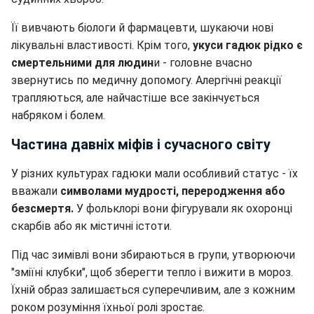
Її вивчають біологи й фармацевти, шукаючи нові
лікувальні властивості. Крім того,
укуси гадюк рідко є
смертельними для людин
и - головне вчасно
звернутись по медичну допомогу. Алергічні реакції
трапляються, але найчастіше все закінчується
набряком і болем.
Частина давніх міфів і сучасного світу
У різних культурах гадюки мали особливий статус - їх
вважали
символами мудрості, переродження або
безсмертя.
У фольклорі вони фігурували як охоронці
скарбів або як містичні істоти.
Під час зимівлі вони збираються в групи, утворюючи
"зміїні клубки", щоб зберегти тепло і вижити в мороз.
Їхній образ залишається суперечливим, але з кожним
роком розуміння їхньої ролі зростає.