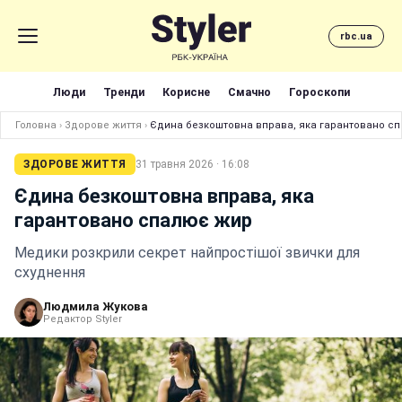
rbc.ua
Люди
Тренди
Корисне
Смачно
Гороскопи
Головна
›
Здорове життя
›
Єдина безкоштовна вправа, яка гарантовано с
ЗДОРОВЕ ЖИТТЯ
31 травня 2026 · 16:08
Єдина безкоштовна вправа, яка
гарантовано спалює жир
Медики розкрили секрет найпростішої звички для
схуднення
Людмила Жукова
Редактор Styler