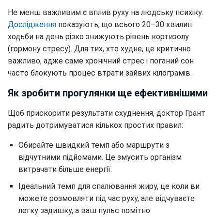
Не менш важливим є вплив руху на людську психіку.
Дослідження
показують, що всього 20–30 хвилин
ходьби на день різко знижують рівень кортизолу
(гормону стресу). Для тих, хто худне, це критично
важливо, адже саме хронічний стрес і поганий сон
часто блокують процес втрати зайвих кілограмів.
Як зробити прогулянки ще ефективнішими
Щоб прискорити результати схуднення, доктор Грант
радить дотримуватися кількох простих правил:
Обирайте швидкий темп або маршрути з
відчутними підйомами. Це змусить організм
витрачати більше енергії.
Ідеальний темп для спалювання жиру, це коли ви
можете розмовляти під час руху, але відчуваєте
легку задишку, а ваш пульс помітно