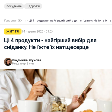
похудение
Здоров'я
Головна
›
Життя
›
Ці 4 продукти - найгірший вибір для сніданку. Не їжте їх 
ЖИТТЯ
14 червня 2025 · 09:24
Ці 4 продукти - найгірший вибір для
сніданку. Не їжте їх натщесерце
Людмила Жукова
Редактор Styler