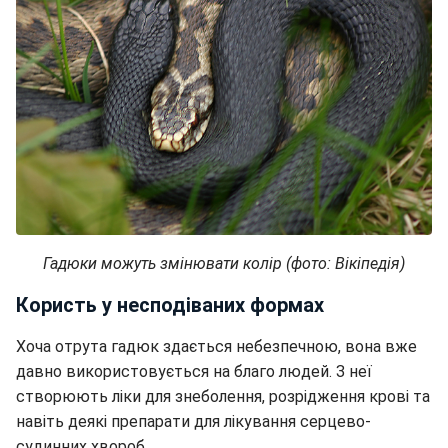
Гадюки можуть змінювати колір (фото: Вікіпедія)
Користь у несподіваних формах
Хоча отрута гадюк здається небезпечною, вона вже
давно використовується на благо людей. З неї
створюють ліки для знеболення, розрідження крові та
навіть деякі препарати для лікування серцево-
судинних хвороб.