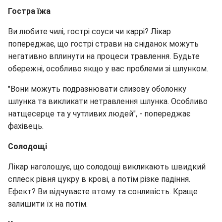
Гостра їжа
Ви любите чилі, гострі соуси чи каррі? Лікар
попереджає, що гострі страви на сніданок можуть
негативно вплинути на процеси травлення. Будьте
обережні, особливо якщо у вас проблеми зі шлунком.
"Вони можуть подразнювати слизову оболонку
шлунка та викликати нетравлення шлунка. Особливо
натщесерце та у чутливих людей", - попереджає
фахівець.
Солодощі
Лікар наголошує, що солодощі викликають швидкий
сплеск рівня цукру в крові, а потім різке падіння.
Ефект? Ви відчуваєте втому та сонливість. Краще
залишити їх на потім.