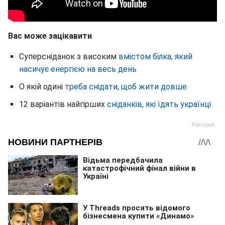
Вас може зацікавити
Суперсніданок з високим
вмістом білка, який
насичує енергією на весь день
О якій одині
треба снідати, щоб жити довше
12 варіантів найгірших
сніданків, які їдять українці