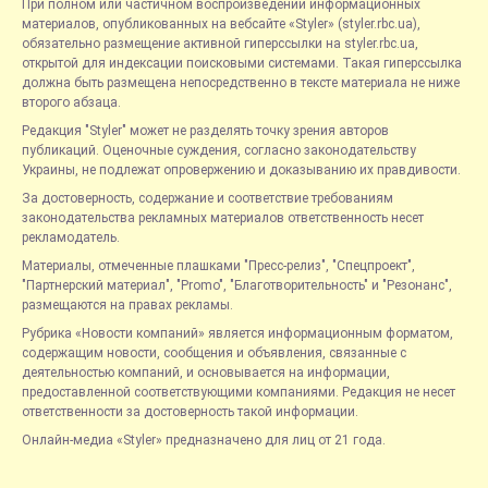
При полном или частичном воспроизведении информационных
материалов, опубликованных на вебсайте «Styler» (styler.rbc.ua),
обязательно размещение активной гиперссылки на styler.rbc.ua,
открытой для индексации поисковыми системами. Такая гиперссылка
должна быть размещена непосредственно в тексте материала не ниже
второго абзаца.
Редакция "Styler" может не разделять точку зрения авторов
публикаций. Оценочные суждения, согласно законодательству
Украины, не подлежат опровержению и доказыванию их правдивости.
За достоверность, содержание и соответствие требованиям
законодательства рекламных материалов ответственность несет
рекламодатель.
Материалы, отмеченные плашками "Пресс-релиз", "Спецпроект",
"Партнерский материал", "Promo", "Благотворительность" и "Резонанс",
размещаются на правах рекламы.
Рубрика «Новости компаний» является информационным форматом,
содержащим новости, сообщения и объявления, связанные с
деятельностью компаний, и основывается на информации,
предоставленной соответствующими компаниями. Редакция не несет
ответственности за достоверность такой информации.
Онлайн-медиа «Styler» предназначено для лиц от 21 года.