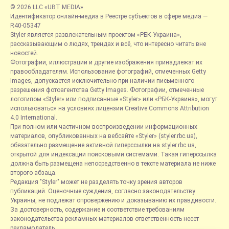
© 2026 LLC «UBT MEDIA»
Идентификатор онлайн-медиа в Реестре субъектов в сфере медиа —
R40-05347
Styler является развлекательным проектом «РБК-Украина»,
рассказывающим о людях, трендах и всё, что интересно читать вне
новостей.
Фотографии, иллюстрации и другие изображения принадлежат их
правообладателям. Использование фотографий, отмеченных Getty
Images, допускается исключительно при наличии письменного
разрешения фотоагентства Getty Images. Фотографии, отмеченные
логотипом «Styler» или подписанные «Styler» или «РБК-Украина», могут
использоваться на условиях лицензии Creative Commons Attribution
4.0 International.
При полном или частичном воспроизведении информационных
материалов, опубликованных на вебсайте «Styler» (styler.rbc.ua),
обязательно размещение активной гиперссылки на styler.rbc.ua,
открытой для индексации поисковыми системами. Такая гиперссылка
должна быть размещена непосредственно в тексте материала не ниже
второго абзаца.
Редакция "Styler" может не разделять точку зрения авторов
публикаций. Оценочные суждения, согласно законодательству
Украины, не подлежат опровержению и доказыванию их правдивости.
За достоверность, содержание и соответствие требованиям
законодательства рекламных материалов ответственность несет
рекламодатель.