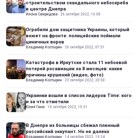
строительством скандального небоскреба
в центре Днепра
Илона Свиридова
·
26 октября 2022, 16:08
Ограбили дом защитника Украины, который
воюет на фронте: полицейские поймали
циничных воров
Владимир Костырин
·
26 октября 2022, 07:51
Катастрофа в Иркутске стала 11 небоевой
потерей росавиации за 8 месяцев: какие
причины крушений (видео, фото)
Владимир Костырин
·
23 октября 2022, 20:58
Украинки вошли в список лидеров Time: кого
и за что отметили
Юлия Гаюк
·
18 октября 2022, 10:31
В Днепре из больницы сбежал пленный
российский оккупант. Но не далеко
Владимир Костырин
·
14 октября 2022, 19:24