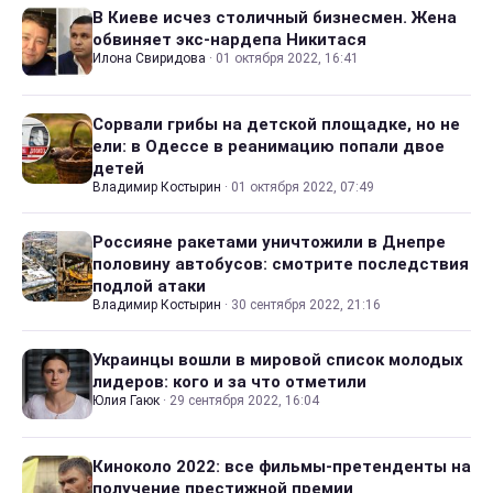
В Киеве исчез столичный бизнесмен. Жена
обвиняет экс-нардепа Никитася
Илона Свиридова
·
01 октября 2022, 16:41
Сорвали грибы на детской площадке, но не
ели: в Одессе в реанимацию попали двое
детей
Владимир Костырин
·
01 октября 2022, 07:49
Россияне ракетами уничтожили в Днепре
половину автобусов: смотрите последствия
подлой атаки
Владимир Костырин
·
30 сентября 2022, 21:16
Украинцы вошли в мировой список молодых
лидеров: кого и за что отметили
Юлия Гаюк
·
29 сентября 2022, 16:04
Киноколо 2022: все фильмы-претенденты на
получение престижной премии