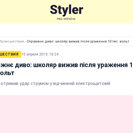
Происшествия
›
Справжнє диво: школяр вижив після ураження 10 тис. вольт
ШЕСТВИЯ
10 апреля 2019, 18:24
жнє диво: школяр вижив після ураження 
вольт
 отримав удар струмом у відчиненій електрощитовій