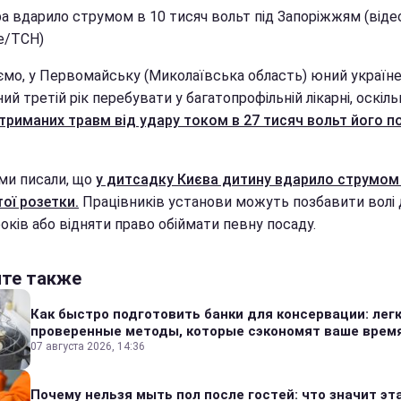
а вдарило струмом в 10 тисяч вольт під Запоріжжям (відео
e/ТСН)
ємо, у Первомайську (Миколаївська область) юний україн
й третій рік перебувати у багатопрофільній лікарні, оскіль
отриманих травм від удару током в 27 тисяч вольт його п
ми писали, що
у дитсадку Києва дитину вдарило струмом
ої розетки.
Працівників установи можуть позбавити волі 
оків або відняти право обіймати певну посаду.
йте также
Как быстро подготовить банки для консервации: лег
проверенные методы, которые сэкономят ваше врем
07 августа 2026, 14:36
Почему нельзя мыть пол после гостей: что значит эт