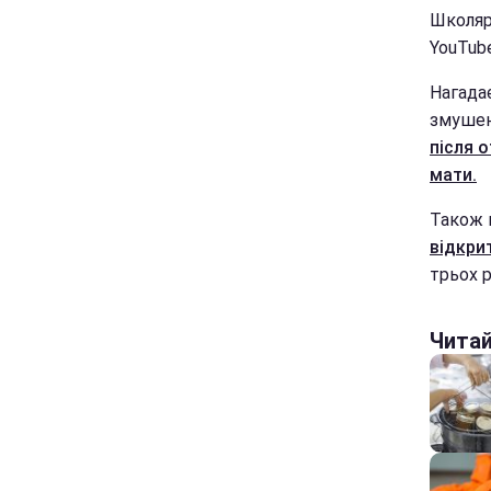
Школяр
YouTub
Нагада
змушени
після 
мати.
Також 
відкрит
трьох р
Чита