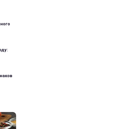
тного
оду:
знаков