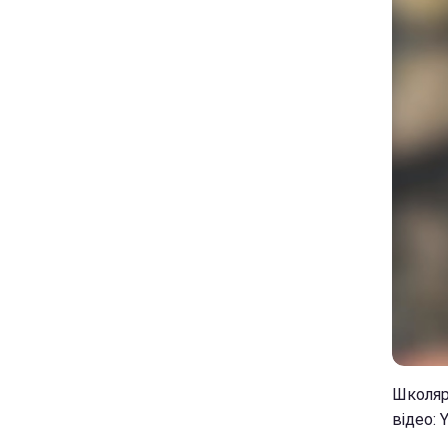
Школяр
відео: