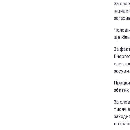
За слов
інциден
загасив
Чолові
ще кіль
За фак
Енерге
електр
засуви,
Праців
збитих 
За слов
тисяч 
заходи
потрапи