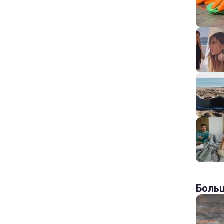
Больш