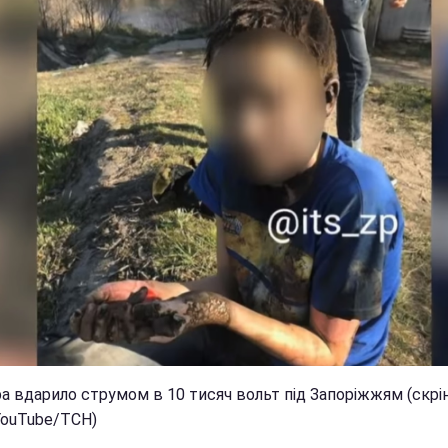
а вдарило струмом в 10 тисяч вольт під Запоріжжям (скрі
 YouTube/ТСН)