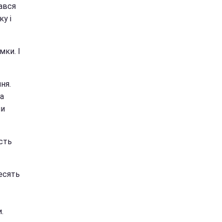
тався
ку і
мки. І
ня.
а
ли
сть
есять
.