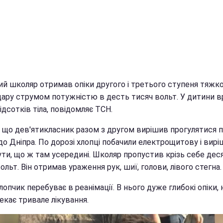
ий школяр отримав опіки другого і третього ступеня тяжко
удару струмом потужністю в десть тисяч вольт. У дитини 
ідсотків тіла, повідомляє ТСН.
, що дев'ятикласник разом з другом вирішив прогулятися п
до Дніпра. По дорозі хлопці побачили електрощитову і вир
ути, що ж там усередині. Школяр пропустив крізь себе дес
ольт. Він отримав ураження рук, шиї, голови, лівого стегна.
лопчик перебуває в реанімації. В нього дуже глибокі опіки, 
екає тривале лікування.