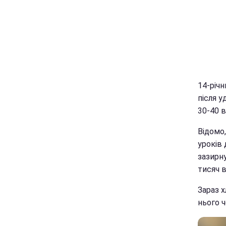
14-річн
після 
30-40 в
Відомо
уроків 
зазирн
тисяч в
Зараз х
нього ч