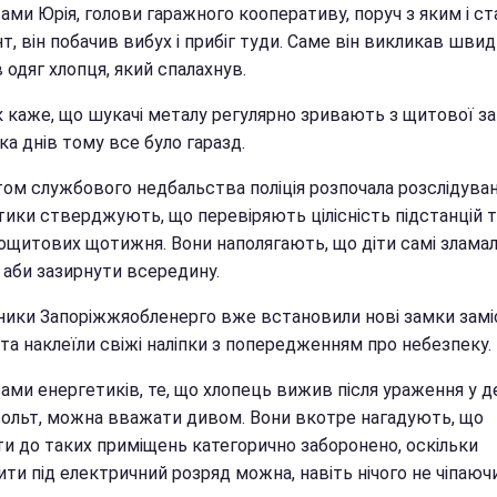
ами Юрія, голови гаражного кооперативу, поруч з яким і с
т, він побачив вибух і прибіг туди. Саме він викликав швид
 одяг хлопця, який спалахнув.
к каже, що шукачі металу регулярно зривають з щитової за
ка днів тому все було гаразд.
том службового недбальства поліція розпочала розслідуван
тики стверджують, що перевіряють цілісність підстанцій т
ощитових щотижня. Вони наполягають, що діти самі злама
 аби зазирнути всередину.
ники Запоріжжяобленерго вже встановили нові замки замі
та наклеїли свіжі наліпки з попередженням про небезпеку.
ами енергетиків, те, що хлопець вижив після ураження у д
вольт, можна вважати дивом. Вони вкотре нагадують, що
ти до таких приміщень категорично заборонено, оскільки
ти під електричний розряд можна, навіть нічого не чіпаючи