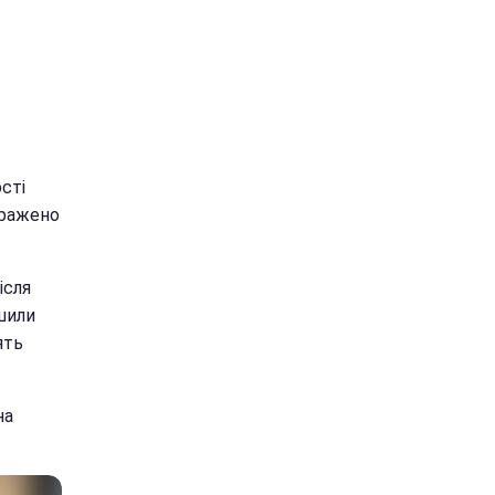
сті
вражено
ісля
ішили
ять
на