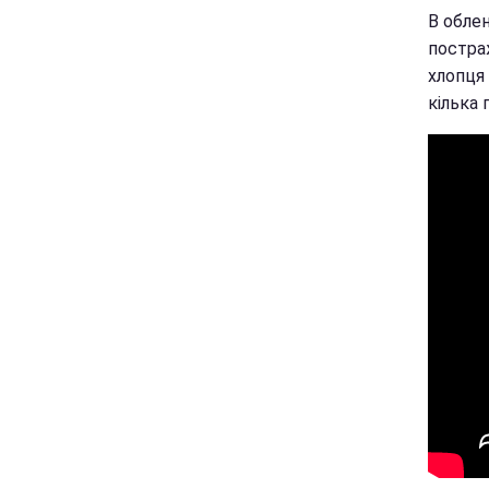
В обле
постра
хлопця
кілька 