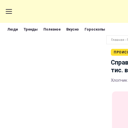
Люди
Тренды
Полезное
Вкусно
Гороскопы
Главная
›
ПРОИС
Справ
тис. 
Хлопчик