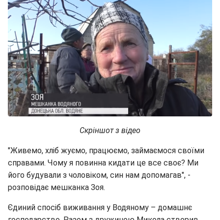
Скріншот з відео
"Живемо, хліб жуємо, працюємо, займаємося своїми
справами. Чому я повинна кидати це все своє? Ми
його будували з чоловіком, син нам допомагав", -
розповідає мешканка Зоя.
Єдиний спосіб виживання у Водяному – домашнє
господарство. Разом з дружиною Микола створив