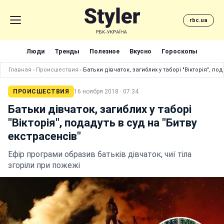
rbc.ua
Люди
Тренды
Полезное
Вкусно
Гороскопы
Главная
›
Происшествия
›
Батьки дівчаток, загиблих у таборі "Вікторія", по
ПРОИСШЕСТВИЯ
16 ноября 2018 · 07:34
Батьки дівчаток, загиблих у таборі
"Вікторія", подадуть в суд на "Битву
екстрасенсів"
Ефір програми образив батьків дівчаток, чиї тіла
згоріли при пожежі