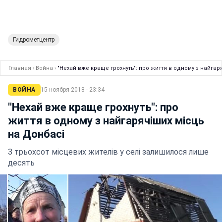
Гидрометцентр
Главная
›
Война
›
"Нехай вже краще грохнуть": про життя в одному з найгар
ВОЙНА
15 ноября 2018 · 23:34
"Нехай вже краще грохнуть": про
життя в одному з найгарячіших місць
на Донбасі
З трьохсот місцевих жителів у селі залишилося лише
десять