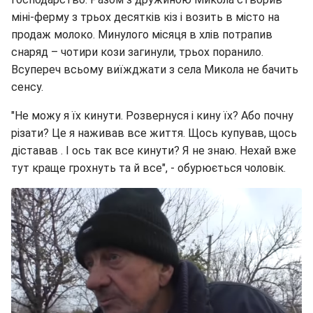
міні-ферму з трьох десятків кіз і возить в місто на
продаж молоко. Минулого місяця в хлів потрапив
снаряд – чотири кози загинули, трьох поранило.
Всупереч всьому виїжджати з села Микола не бачить
сенсу.
"Не можу я їх кинути. Розвернуся і кину їх? Або почну
різати? Це я наживав все життя. Щось купував, щось
діставав . І ось так все кинути? Я не знаю. Нехай вже
тут краще грохнуть та й все", - обурюється чоловік.