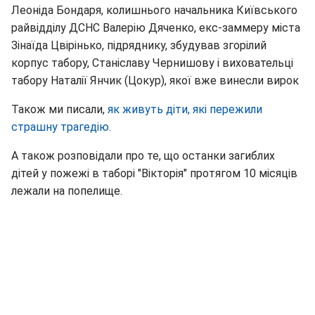
Леоніда Бондаря, колишнього начальника Київського
райвідділу ДСНС Валерію Дяченко, екс-заммеру міста
Зінаїда Цвірінько, підряднику, збудував згорілий
корпус табору, Станіславу Чернишову і виховательці
табору Наталії Янчик (Цокур), якої вже винесли вирок
Також ми писали,
як живуть діти, які пережили
страшну трагедію
.
А також розповідали про те, що останки загиблих
дітей у пожежі в таборі "Вікторія" протягом 10 місяців
лежали на попелище.