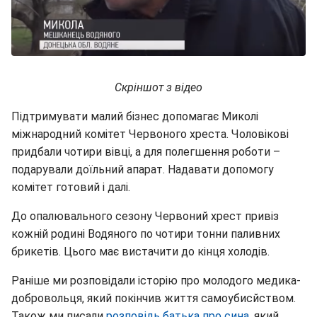
Скріншот з відео
Підтримувати малий бізнес допомагає Миколі
міжнародний комітет Червоного хреста. Чоловікові
придбали чотири вівці, а для полегшення роботи –
подарували доїльний апарат. Надавати допомогу
комітет готовий і далі.
До опалювального сезону Червоний хрест привіз
кожній родині Водяного по чотири тонни паливних
брикетів. Цього має вистачити до кінця холодів.
Раніше ми розповідали історію про молодого медика-
добровольця, який покінчив життя самоубисйством.
Також ми писали
розповідь батька про сина
, який