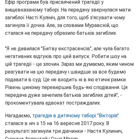
Ефір програми був присвячений трагедії у
вищевказаному таборі. На передачу звернулася мати
загиблої Насті Кулініч, для того, щоб з'ясувати чому
загинула її дочка. Але, за словами Муравскій, що
сталася на передачу образило батьків загиблих.
"Я не дивилася "Битву екстрасенсів", але чула багато
негативних відгуків про цей випуск. Робити шоу на
цій трагедії - це злочин. Зараз ми думаємо, яким чином
реагувати на цю передачу і швидше за все будемо
подавати в суд. Це не входить ні в які етичні рамки.
Рівень цинізму перевершив будь-які сподівання. Ця
передача дуже зачепила батьків загиблих дітей", -
прокоментувала адвокат постраждалих.
Нагадаємо,
трагедія в дитячому таборі "Вікторія"
сталася в ніч з 15 на 16 вересня 2017 року. В
результаті загинули три дівчинки - Настя Кулинич,
Сніжана Арпентий і Соня Мазур.