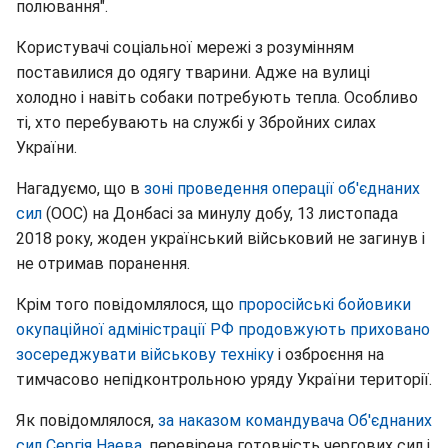
полювання".
Користувачі соціальної мережі з розумінням
поставилися до одягу тварини. Адже на вулиці
холодно і навіть собаки потребують тепла. Особливо
ті, хто перебувають на службі у Збройних силах
України.
Нагадуємо, що в
зоні проведення операції об'єднаних
сил
(ООС) на Донбасі за минулу добу, 13 листопада
2018 року, жоден український військовий не загинув і
не отримав поранення.
Крім того повідомлялося, що
проросійські бойовики
окупаційної адміністрації РФ продовжують приховано
зосереджувати військову техніку
і озброєння на
тимчасово непідконтрольною уряду України території.
Як повідомлялося,
за наказом командувача Об'єднаних
сил Сергія Наева
, перевірена готовність чергових сил і