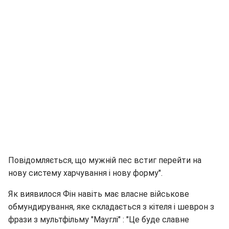
Повідомляється, що мужній пес встиг перейти на
нову систему харчування і нову форму".
Як виявилося Фін навіть має власне військове
обмундирування, яке складається з кітеля і шеврон з
фрази з мультфільму "Мауглі" : "Це буде славне