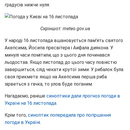
градусів нижче нуля.
Скріншот: meteo.gov.ua
У народі 16 листопада вшановується пам'ять святого
Акепсима, Йосипа пресвітера і Аифала диякона. У
минулі часи помітили, що з цього дня починався
льодостав. Якщо листопад до цього часу повністю
завершиться, слід чекати крутої зими. У рибалок була
своя прикмета: якщо на Акепсима перша риба
зірветься з гачка, то улов буде поганим.
Нагадаємо, раніше
синоптики дали прогноз погоди в
Україні на 16 листопада
.
Крім того,
синоптик попередила про погіршення
погоди в Україні
.