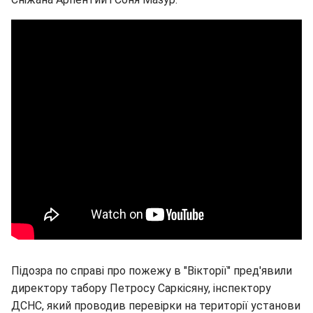
Підозра по справі про пожежу в "Вікторії" пред'явили
директору табору Петросу Саркісяну, інспектору
ДСНС, який проводив перевірки на території установи