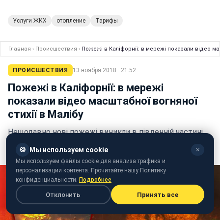
Услуги ЖКХ
отопление
Тарифы
Главная
›
Происшествия
›
Пожежі в Каліфорнії: в мережі показали відео мас
ПРОИСШЕСТВИЯ
13 ноября 2018 · 21:52
Пожежі в Каліфорнії: в мережі
показали відео масштабної вогняної
стихії в Малібу
Нещодавно нові пожежі виникли в південній частині
Каліфорнії, охопивши 33 тис. гектарів і 1,8 тис.
🍪
Мы используем cookie
✕
гектарів
Мы используем файлы cookie для анализа трафика и
персонализации контента. Прочитайте нашу Политику
конфиденциальности.
Подробнее
Отклонить
Принять все