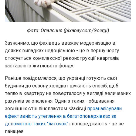
Фото: Опалення (pixabay.com/Goergl)
Зазначимо, що фахівець вважає модернізацію в
деяких випадках недоцільною - це в першу чергу
стосується комплексної реконструкції кварталів
застарілого житлового фонду.
Раніше повідомлялося, що українці готують свої
будинки до сезону холодів і шукають спосіб, щоб
тепло в квартиру не поверталося у вигляді величезних
рахунків за опалення. Один з таких - обшивання
зовнішніх стін пінопластом. Фахівці
проаналізували
ефективність утеплення в багатоповерхівках за
допомогою таких "латочок"
і попереджають - це не
панацея.