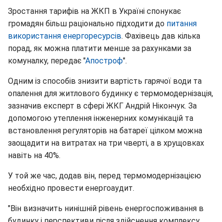
Зростання тарифів на ЖКП в Україні спонукає
громадян більш раціонально підходити до
питання
використання енергоресурсів
. Фахівець дав кілька
порад, як можна платити менше за рахунками за
комуналку, передає "
Апостроф
".
Одним із способів знизити вартість гарячої води та
опалення для житлового будинку є термомодернізація,
зазначив експерт в сфері ЖКГ Андрій Нікончук. За
допомогою утеплення інженерних комунікацій та
встановлення регуляторів на батареї цілком можна
заощадити на витратах на три чверті, а в хрущовках
навіть на 40%.
У той же час, додав він, перед термомодернізацією
необхідно провести енергоаудит.
"Він визначить нинішній рівень енергоспоживання в
будинку і перспективи після здійснення комплексу