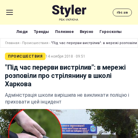
rbc.ua
Люди
Тренды
Полезное
Вкусно
Гороскопы
Главная
›
Происшествия
›
"Під час перерви вистрілив": в мережі розповіли
ПРОИСШЕСТВИЯ
14 ноября 2018 · 09:51
"Під час перерви вистрілив": в мережі
розповіли про стрілянину в школі
Харкова
Адміністрація школи вирішила не викликати поліцію і
приховати цей інцидент