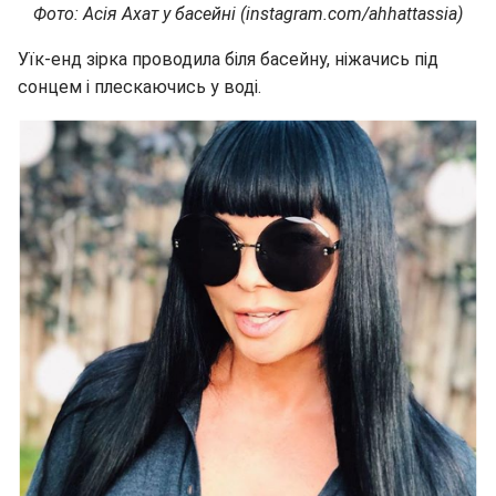
Фото: Асія Ахат у басейні (instagram.com/ahhattassia)
Уїк-енд зірка проводила біля басейну, ніжачись під
сонцем і плескаючись у воді.