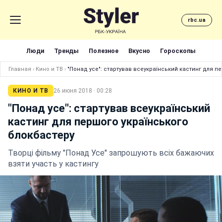
rbc.ua
Люди
Тренды
Полезное
Вкусно
Гороскопы
Главная
›
Кино и ТВ
›
"Понад усе": стартував всеукраїнський кастинг для п
КИНО И ТВ
26 июня 2018 · 00:28
"Понад усе": стартував всеукраїнський
кастинг для першого українського
блокбастеру
Творці фільму "Понад Усе" запрошують всіх бажаючих
взяти участь у кастингу