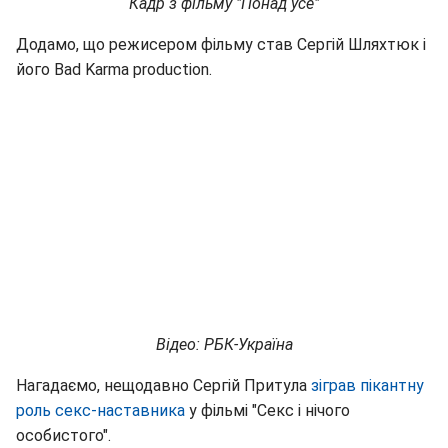
Кадр з фільму "Понад усе"
Додамо, що режисером фільму став Сергій Шляхтюк і
його Bad Karma production.
Відео: РБК-Україна
Нагадаємо, нещодавно Сергій Притула
зіграв пікантну
роль секс-наставника
у фільмі "Секс і нічого
особистого".