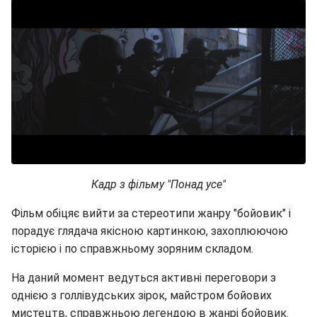
Кадр з фільму "Понад усе"
Фільм обіцяє вийти за стереотипи жанру "бойовик" і
порадує глядача якісною картинкою, захоплюючою
історією і по справжньому зоряним складом.
На даний момент ведуться активні переговори з
однією з голлівудських зірок, майстром бойових
мистецтв, справжньою легендою в жанрі бойовик.