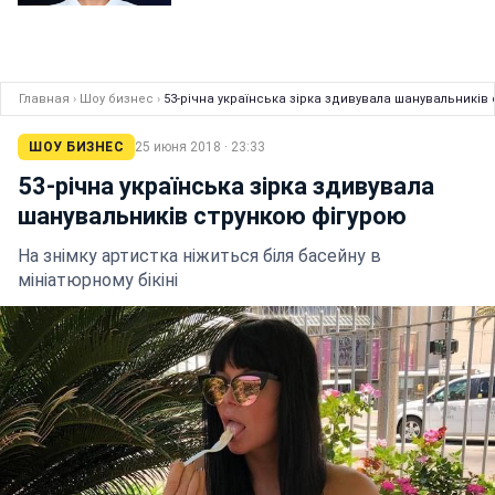
Главная
›
Шоу бизнес
›
53-річна українська зірка здивувала шанувальників
ШОУ БИЗНЕС
25 июня 2018 · 23:33
53-річна українська зірка здивувала
шанувальників стрункою фігурою
На знімку артистка ніжиться біля басейну в
мініатюрному бікіні