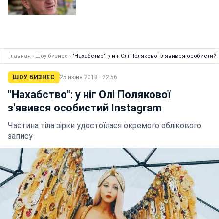
Главная
›
Шоу бизнес
›
"Нахабство": у ніг Олі Полякової з'явився особистий
ШОУ БИЗНЕС
25 июня 2018 · 22:56
"Нахабство": у ніг Олі Полякової
з'явився особистий Instagram
Частина тіла зірки удостоїлася окремого облікового
запису