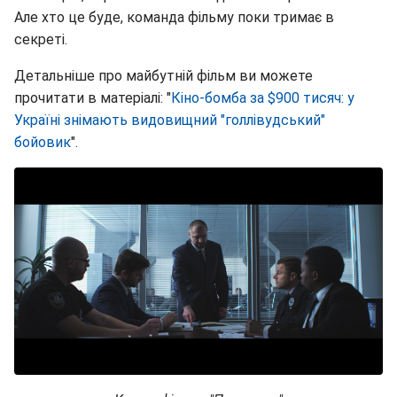
Але хто це буде, команда фільму поки тримає в
секреті.
Детальніше про майбутній фільм ви можете
прочитати в матеріалі: "
Кіно-бомба за $900 тисяч: у
Україні знімають видовищний "голлівудський"
бойовик
".