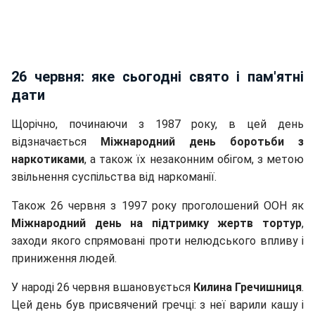
26 червня: яке сьогодні свято і пам'ятні
дати
Щорічно, починаючи з 1987 року, в цей день
відзначається
Міжнародний день боротьби з
наркотиками
, а також їх незаконним обігом, з метою
звільнення суспільства від наркоманії.
Також 26 червня з 1997 року проголошений ООН як
Міжнародний день на підтримку жертв тортур
,
заходи якого спрямовані проти нелюдського впливу і
приниження людей.
У народі 26 червня вшановується
Килина Гречишниця
.
Цей день був присвячений гречці: з неї варили кашу і