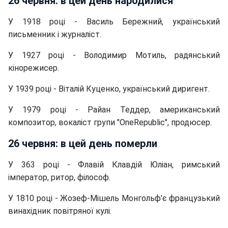
26 червня: в цей день народилися
У 1918 році - Василь Бережний, український
письменник і журналіст.
У 1927 році - Володимир Мотиль, радянський
кінорежисер.
У 1939 році - Віталій Куценко, український диригент.
У 1979 році - Райан Теддер, американський
композитор, вокаліст групи "OneRepublic", продюсер.
26 червня: в цей день померли
У 363 році - Флавій Клавдій Юліан, римський
імператор, ритор, філософ.
У 1810 році - Жозеф-Мішель Монгольф'є французький
винахідник повітряної кулі.