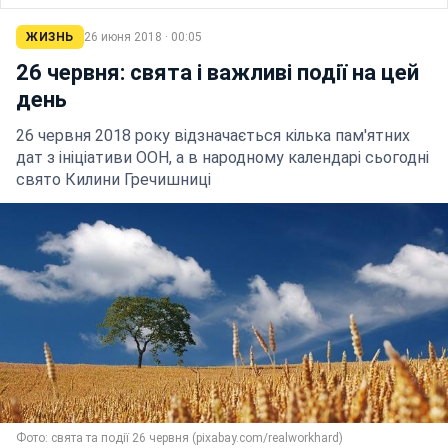
ЖИЗНЬ
26 июня 2018 · 00:05
26 червня: свята і важливі події на цей
день
26 червня 2018 року відзначається кілька пам'ятних
дат з ініціативи ООН, а в народному календарі сьогодні
свято Килини Гречишниці
Фото: свята та події 26 червня (pixabay.com/realworkhard)