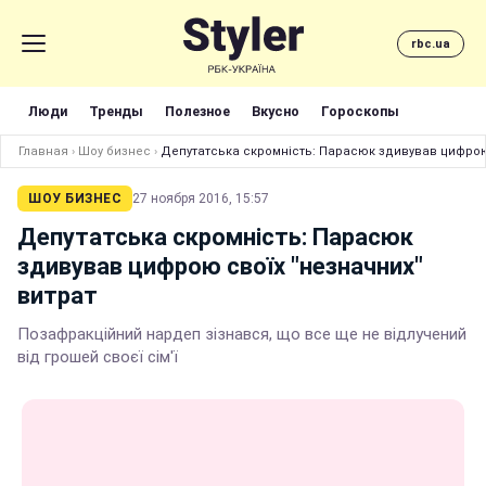
rbc.ua
Люди
Тренды
Полезное
Вкусно
Гороскопы
Главная
›
Шоу бизнес
›
Депутатська скромність: Парасюк здивував цифрою 
ШОУ БИЗНЕС
27 ноября 2016, 15:57
Депутатська скромність: Парасюк
здивував цифрою своїх "незначних"
витрат
Позафракційний нардеп зізнався, що все ще не відлучений
від грошей своєї сім'ї