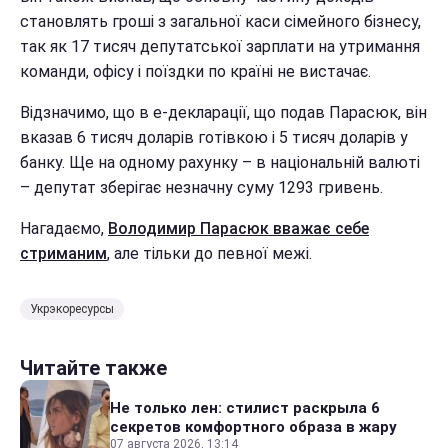
становлять гроші з загальної каси сімейного бізнесу,
так як 17 тисяч депутатської зарплати на утримання
команди, офісу і поїздки по країні не вистачає.
Відзначимо, що в е-декларації, що подав Парасюк, він
вказав 6 тисяч доларів готівкою і 5 тисяч доларів у
банку. Ще на одному рахунку – в національній валюті
– депутат зберігає незначну суму 1293 гривень.
Нагадаємо,
Володимир Парасюк вважає себе
стриманим
, але тільки до певної межі.
Укрэкоресурсы
Читайте также
Не только лен: стилист раскрыла 6
секретов комфортного образа в жару
07 августа 2026, 13:14