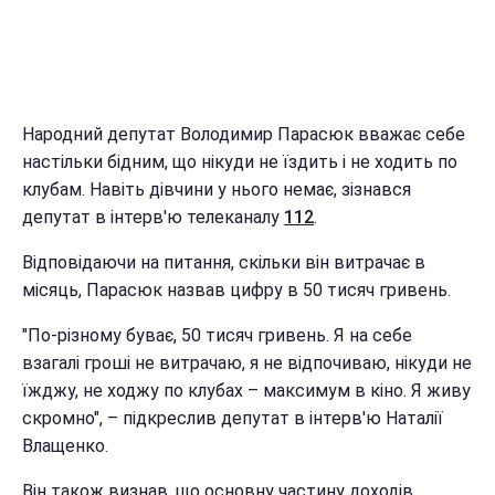
Народний депутат Володимир Парасюк вважає себе
настільки бідним, що нікуди не їздить і не ходить по
клубам. Навіть дівчини у нього немає, зізнався
депутат в інтерв'ю телеканалу
112
.
Відповідаючи на питання, скільки він витрачає в
місяць, Парасюк назвав цифру в 50 тисяч гривень.
"По-різному буває, 50 тисяч гривень. Я на себе
взагалі гроші не витрачаю, я не відпочиваю, нікуди не
їжджу, не ходжу по клубах – максимум в кіно. Я живу
скромно", – підкреслив депутат в інтерв'ю Наталії
Влащенко.
Він також визнав, що основну частину доходів