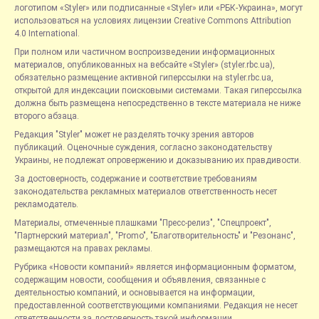
логотипом «Styler» или подписанные «Styler» или «РБК-Украина», могут
использоваться на условиях лицензии Creative Commons Attribution
4.0 International.
При полном или частичном воспроизведении информационных
материалов, опубликованных на вебсайте «Styler» (styler.rbc.ua),
обязательно размещение активной гиперссылки на styler.rbc.ua,
открытой для индексации поисковыми системами. Такая гиперссылка
должна быть размещена непосредственно в тексте материала не ниже
второго абзаца.
Редакция "Styler" может не разделять точку зрения авторов
публикаций. Оценочные суждения, согласно законодательству
Украины, не подлежат опровержению и доказыванию их правдивости.
За достоверность, содержание и соответствие требованиям
законодательства рекламных материалов ответственность несет
рекламодатель.
Материалы, отмеченные плашками "Пресс-релиз", "Спецпроект",
"Партнерский материал", "Promo", "Благотворительность" и "Резонанс",
размещаются на правах рекламы.
Рубрика «Новости компаний» является информационным форматом,
содержащим новости, сообщения и объявления, связанные с
деятельностью компаний, и основывается на информации,
предоставленной соответствующими компаниями. Редакция не несет
ответственности за достоверность такой информации.