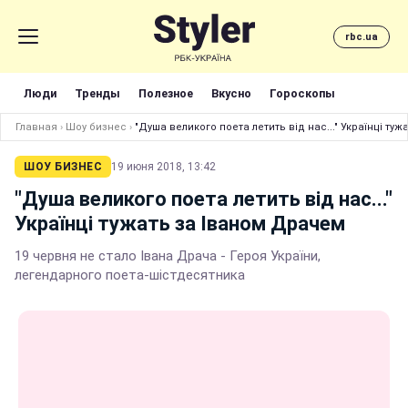
rbc.ua
Люди
Тренды
Полезное
Вкусно
Гороскопы
Главная
›
Шоу бизнес
›
"Душа великого поета летить від нас..." Українці ту
ШОУ БИЗНЕС
19 июня 2018, 13:42
"Душа великого поета летить від нас..."
Українці тужать за Іваном Драчем
19 червня не стало Івана Драча - Героя України,
легендарного поета-шістдесятника