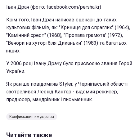
Іван Драч (фото: facebook.com/persha.kr)
Крім того, Іван Драч написав сценарії до таких
культових фільмів, як: "Криниця для спраглих" (1964),
"Камінний хрест" (1968), "Пропала грамота" (1972),
"Вечори на хуторі біля Диканьки" (1983) та багатьох
інших.
У 2006 році Івану Драчу було присвоєно звання Герой
України.
Як раніше повідомляв Styler, у Чернігівській області
застрелився Леонід Кантер - відомий режисер,
продюсер, мандрівник і письменник.
Конфискация имущества
Читайте также