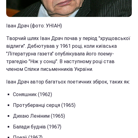
Іван Драч (фото: УНІАН)
Творчий шлях Іван Драч почав у період "хрущовської
відлиги". Дебютував у 1961 році, коли київська
"Літературна газета" опублікувала його поему-
трагедію "Ніж у сонці". В наступному році став
членом Спілки письменників України.
Іван Драч автор багатьох поетичних збірок, таких як:
Соняшник (1962)
Протуберанці серця (1965)
Дихаю Леніним (1965)
Балади буднів (1967)
Поезії (1967)