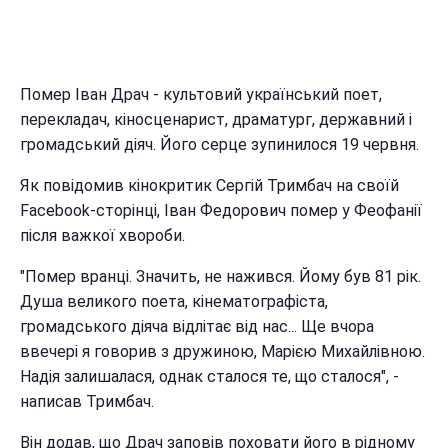
Помер Іван Драч - культовий український поет,
перекладач, кіносценарист, драматург, державний і
громадський діяч. Його серце зупинилося 19 червня.
Як повідомив кінокритик Сергій Тримбач на своїй
Facebook-сторінці, Іван Федорович помер у Феофанії
після важкої хвороби.
"Помер вранці. Значить, не нажився. Йому був 81 рік.
Душа великого поета, кінематографіста,
громадського діяча відлітає від нас... Ще вчора
ввечері я говорив з дружиною, Марією Михайлівною.
Надія залишалася, однак сталося те, що сталося", -
написав Тримбач.
Він додав, що Драч заповів поховати його в рідному