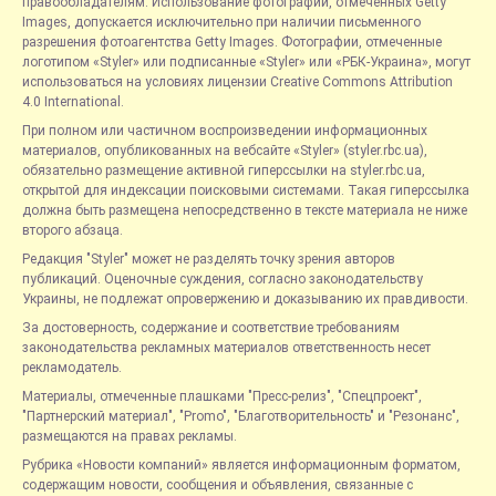
правообладателям. Использование фотографий, отмеченных Getty
Images, допускается исключительно при наличии письменного
разрешения фотоагентства Getty Images. Фотографии, отмеченные
логотипом «Styler» или подписанные «Styler» или «РБК-Украина», могут
использоваться на условиях лицензии Creative Commons Attribution
4.0 International.
При полном или частичном воспроизведении информационных
материалов, опубликованных на вебсайте «Styler» (styler.rbc.ua),
обязательно размещение активной гиперссылки на styler.rbc.ua,
открытой для индексации поисковыми системами. Такая гиперссылка
должна быть размещена непосредственно в тексте материала не ниже
второго абзаца.
Редакция "Styler" может не разделять точку зрения авторов
публикаций. Оценочные суждения, согласно законодательству
Украины, не подлежат опровержению и доказыванию их правдивости.
За достоверность, содержание и соответствие требованиям
законодательства рекламных материалов ответственность несет
рекламодатель.
Материалы, отмеченные плашками "Пресс-релиз", "Спецпроект",
"Партнерский материал", "Promo", "Благотворительность" и "Резонанс",
размещаются на правах рекламы.
Рубрика «Новости компаний» является информационным форматом,
содержащим новости, сообщения и объявления, связанные с