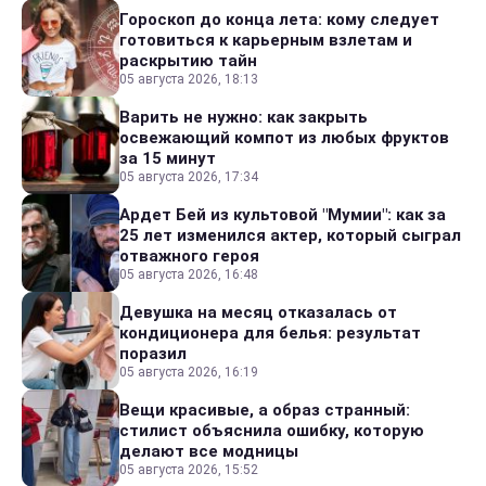
Гороскоп до конца лета: кому следует
готовиться к карьерным взлетам и
раскрытию тайн
05 августа 2026, 18:13
Варить не нужно: как закрыть
освежающий компот из любых фруктов
за 15 минут
05 августа 2026, 17:34
Ардет Бей из культовой "Мумии": как за
25 лет изменился актер, который сыграл
отважного героя
05 августа 2026, 16:48
Девушка на месяц отказалась от
кондиционера для белья: результат
поразил
05 августа 2026, 16:19
Вещи красивые, а образ странный:
стилист объяснила ошибку, которую
делают все модницы
05 августа 2026, 15:52