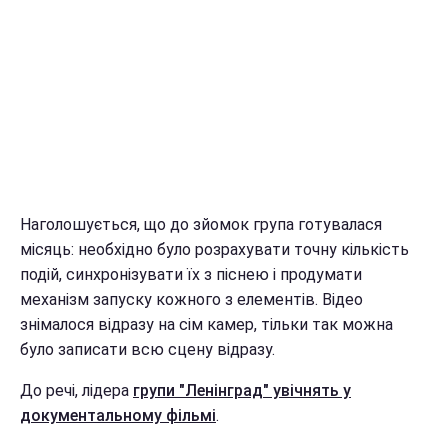
Наголошується, що до зйомок група готувалася
місяць: необхідно було розрахувати точну кількість
подій, синхронізувати їх з піснею і продумати
механізм запуску кожного з елементів. Відео
знімалося відразу на сім камер, тільки так можна
було записати всю сцену відразу.
До речі, лідера
групи "Ленінград" увічнять у
документальному фільмі
.