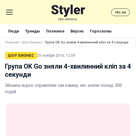
rbc.ua
Люди
Тренды
Полезное
Вкусно
Гороскопы
Главная
›
Шоу бизнес
›
Група OK Go зняли 4-хвилинний кліп за 4 секунди
ШОУ БИЗНЕС
25 ноября 2016, 12:09
Група OK Go зняли 4-хвилинний кліп за 4
секунди
Зйомки відео справляли сім камер, які зняли понад 300
подій