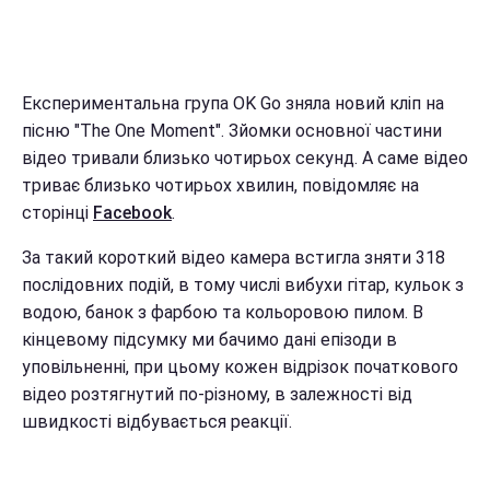
Експериментальна група OK Go зняла новий кліп на
пісню "The One Moment". Зйомки основної частини
відео тривали близько чотирьох секунд. А саме відео
триває близько чотирьох хвилин, повідомляє на
сторінці
Facebook
.
За такий короткий відео камера встигла зняти 318
послідовних подій, в тому числі вибухи гітар, кульок з
водою, банок з фарбою та кольоровою пилом. В
кінцевому підсумку ми бачимо дані епізоди в
уповільненні, при цьому кожен відрізок початкового
відео розтягнутий по-різному, в залежності від
швидкості відбувається реакції.