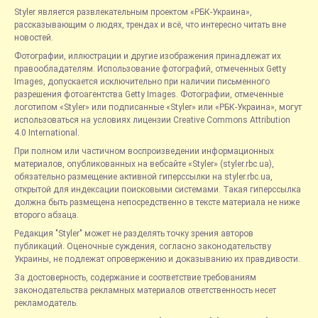
Styler является развлекательным проектом «РБК-Украина»,
рассказывающим о людях, трендах и всё, что интересно читать вне
новостей.
Фотографии, иллюстрации и другие изображения принадлежат их
правообладателям. Использование фотографий, отмеченных Getty
Images, допускается исключительно при наличии письменного
разрешения фотоагентства Getty Images. Фотографии, отмеченные
логотипом «Styler» или подписанные «Styler» или «РБК-Украина», могут
использоваться на условиях лицензии Creative Commons Attribution
4.0 International.
При полном или частичном воспроизведении информационных
материалов, опубликованных на вебсайте «Styler» (styler.rbc.ua),
обязательно размещение активной гиперссылки на styler.rbc.ua,
открытой для индексации поисковыми системами. Такая гиперссылка
должна быть размещена непосредственно в тексте материала не ниже
второго абзаца.
Редакция "Styler" может не разделять точку зрения авторов
публикаций. Оценочные суждения, согласно законодательству
Украины, не подлежат опровержению и доказыванию их правдивости.
За достоверность, содержание и соответствие требованиям
законодательства рекламных материалов ответственность несет
рекламодатель.