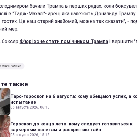
Володимиром бачили Трампа в перших рядах, коли боксувал
слі в "Тадж-Махалі"- арені, яка належить Дональду Трампу.
 гостях. Це наш старий знайомий, можна так сказати", - по
ний мер.
, боксер
Ф'юрі хоче стати помічником Трампа
і вершити "
я экономика
йте также
Таро-гороскоп на 6 августа: кому обещают успех, а ко
испытание
06 августа 2026, 06:15
Гороскоп до конца лета: кому следует готовиться к
карьерным взлетам и раскрытию тайн
05 августа 2026, 18:13