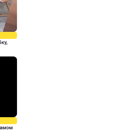
ку,
самом