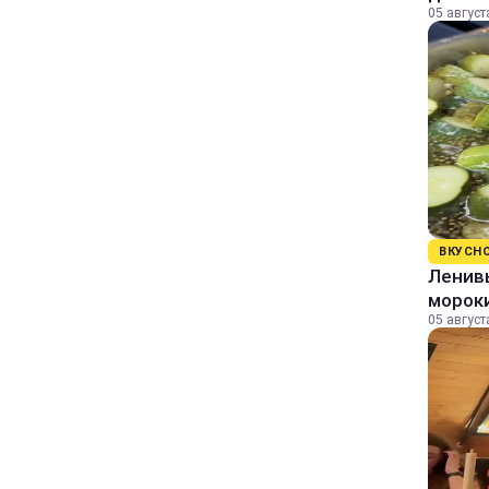
05 август
ВКУСН
Ленивы
морок
05 август