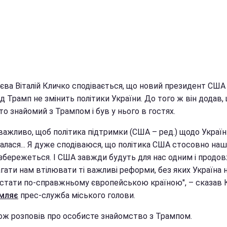
єва Віталій Кличко сподівається, що новий президент США
 Трамп не змінить політики України. До того ж він додав,
о знайомий з Трампом і був у нього в гостях.
важливо, щоб політика підтримки (США – ред.) щодо Україн
алася... Я дуже сподіваюся, що політика США стосовно наш
 збережеться. І США завжди будуть для нас одним і продо
гати нам втілювати ті важливі реформи, без яких Україна 
стати по-справжньому європейською країною", – сказав 
мляє
прес-служба міського голови.
кож розповів про особисте знайомство з Трампом.