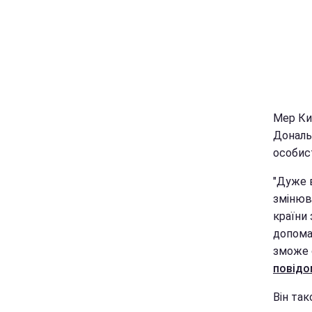
Мер Ки
Дональд
особист
"Дуже 
змінюв
країни
допома
зможе 
повідо
Він та