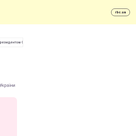
rbc.ua
 президентом США
України