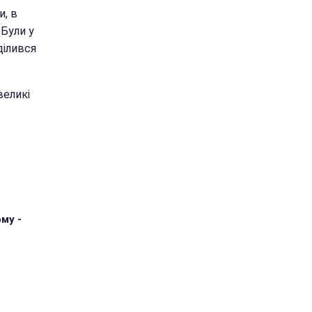
и, в
 Були у
ділився
великі
му -