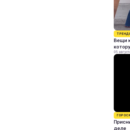
ТРЕНД
Вещи к
котор
05 август
ГОРОС
Присни
деле