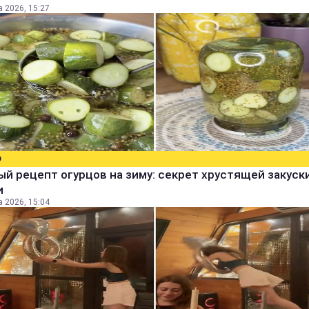
а 2026, 15:27
О
й рецепт огурцов на зиму: секрет хрустящей закуск
и
а 2026, 15:04