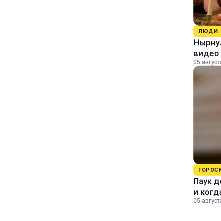
ЛЮДИ
Нырнул
видео
05 август
ГОРОС
Паук д
и когд
05 август