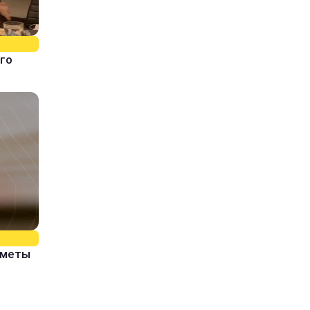
го
иметы