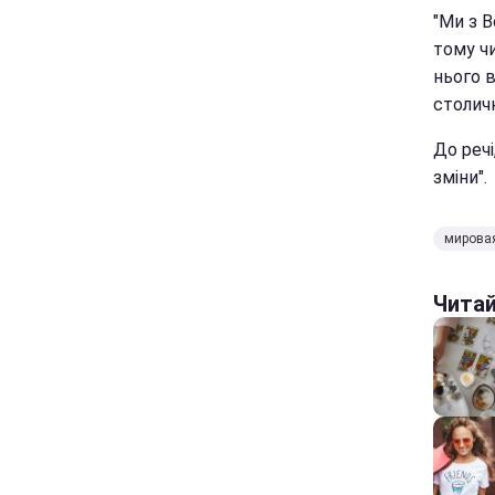
"Ми з 
тому чи
нього в
столич
До речі
зміни".
мирова
Чита