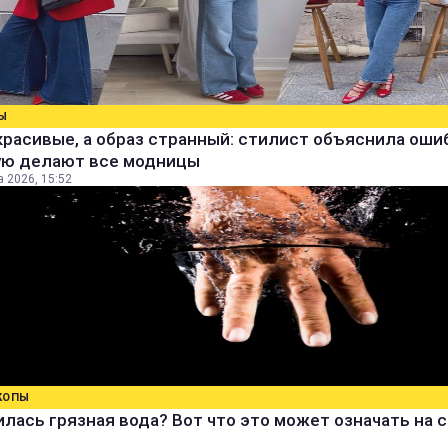
Ы
расивые, а образ странный: стилист объяснила ошиб
ую делают все модницы
а 2026, 15:52
КОПЫ
лась грязная вода? Вот что это может означать на 