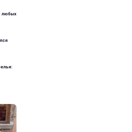
з любых
ился
елья: