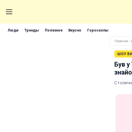
Люди
Тренды
Полезное
Вкусно
Гороскопы
Главная
›
ШОУ Б
Був у
знай
Столичн