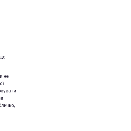
 що
и не
ої
вжувати
не
Кличко,