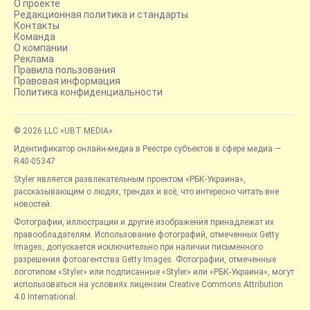
О проекте
Редакционная политика и стандарты
Контакты
Команда
О компании
Реклама
Правила пользования
Правовая информация
Политика конфиденциальности
© 2026 LLC «UBT MEDIA»
Идентификатор онлайн-медиа в Реестре субъектов в сфере медиа —
R40-05347
Styler является развлекательным проектом «РБК-Украина»,
рассказывающим о людях, трендах и всё, что интересно читать вне
новостей.
Фотографии, иллюстрации и другие изображения принадлежат их
правообладателям. Использование фотографий, отмеченных Getty
Images, допускается исключительно при наличии письменного
разрешения фотоагентства Getty Images. Фотографии, отмеченные
логотипом «Styler» или подписанные «Styler» или «РБК-Украина», могут
использоваться на условиях лицензии Creative Commons Attribution
4.0 International.