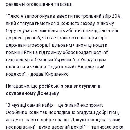
рекламні оголошення та афіші.
"Плюс я запропонував ввести гастрольний збір 20%,
який стягуватиметься з кожного заходу, в якому
беруть участь виконавець або виконавці, занесені
до реєстру осіб, які гастролюють на території
держави-агресора. І цільовим чином ці кошти
повинні йти на підтримку обороноздатності nf
національної безпеки України. У зв'язку з цим
вносяться зміни в Податковий і Бюджетний
кодекси", - додав Кириленко.
Нагадаємо, що
російські зірки виступили в
окупованому Донецьку
.
"В музиці самий кайф – це живий експромт.
Особливо коли так несподівано згадуєш добрі пісні,
які дуже навіть добре знаєш. Дякую хлопці за такий
несподіваний і дуже веселий вечір!" – підписала зірка