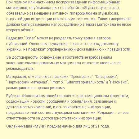
При полном или частичном воспроизведении информационных
материалов, опубликованных на вебсайте «Styler» (styler.rbc.ua),
обязательно размещение активной гиперссылки на styler.rbc.ua,
открытой для индексации поисковыми системами. Такая гиперссылка
должна быть размещена непосредственно в тексте материала не ниже
второго абзаца.
Редакция "Styler" может не разделять точку зрения авторов
публикаций. Оценочные суждения, согласно законодательству
Украины, не подлежат опровержению и доказыванию их правдивости.
За достоверность, содержание и соответствие требованиям
законодательства рекламных материалов ответственность несет
рекламодатель.
Материалы, отмеченные плашками "Пресс-релиз", "Спецпроект",
"Партнерский материал", "Promo", "Благотворительность" и "Резонанс",
размещаются на правах рекламы.
Рубрика «Новости компаний» является информационным форматом,
содержащим новости, сообщения и объявления, связанные с
деятельностью компаний, и основывается на информации,
предоставленной соответствующими компаниями. Редакция не несет
ответственности за достоверность такой информации.
Онлайн-медиа «Styler» предназначено для лиц от 21 года.