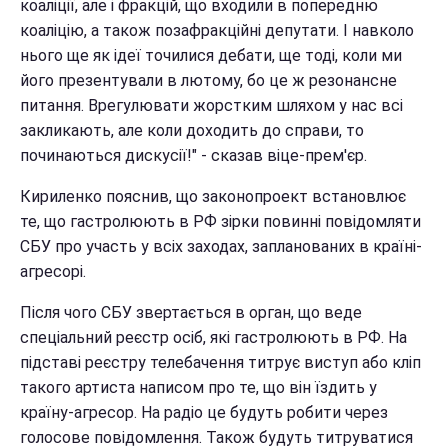
коаліції, але і фракцій, що входили в попередню
коаліцію, а також позафракційні депутати. І навколо
нього ще як ідеї точилися дебати, ще тоді, коли ми
його презентували в лютому, бо це ж резонансне
питання. Врегулювати жорстким шляхом у нас всі
закликають, але коли доходить до справи, то
починаються дискусії!" - сказав віце-прем'єр.
Кириленко пояснив, що законопроект встановлює
те, що гастролюють в РФ зірки повинні повідомляти
СБУ про участь у всіх заходах, запланованих в країні-
агресорі.
Після чого СБУ звертається в орган, що веде
спеціальний реєстр осіб, які гастролюють в РФ. На
підставі реєстру телебачення титрує виступ або кліп
такого артиста написом про те, що він їздить у
країну-агресор. На радіо це будуть робити через
голосове повідомлення. Також будуть титруватися