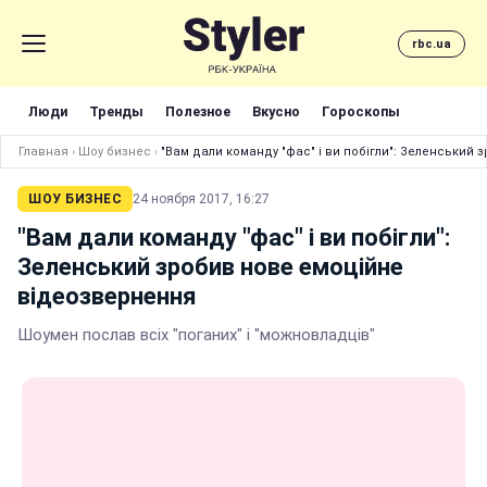
rbc.ua
Люди
Тренды
Полезное
Вкусно
Гороскопы
Главная
›
Шоу бизнес
›
"Вам дали команду "фас" і ви побігли": Зеленський
ШОУ БИЗНЕС
24 ноября 2017, 16:27
"Вам дали команду "фас" і ви побігли":
Зеленський зробив нове емоційне
відеозвернення
Шоумен послав всіх "поганих" і "можновладців"