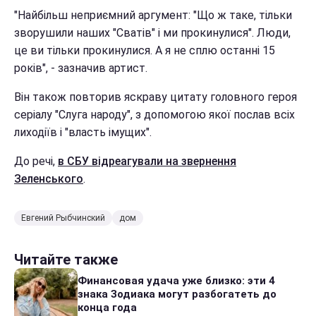
"Найбільш неприємний аргумент: "Що ж таке, тільки
зворушили наших "Сватів" і ми прокинулися". Люди,
це ви тільки прокинулися. А я не сплю останні 15
років", - зазначив артист.
Він також повторив яскраву цитату головного героя
серіалу "Слуга народу", з допомогою якої послав всіх
лиходіїв і "власть імущих".
До речі,
в СБУ відреагували на звернення
Зеленського
.
Евгений Рыбчинский
дом
Читайте также
Финансовая удача уже близко: эти 4
знака Зодиака могут разбогатеть до
конца года