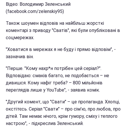
Відео: Володимир Зеленський
(facebook.com/zelenskiy95)
Також шоумен відповів на найбільш жорсткі
коментарі з приводу "Сватів", які були опубліковані в
соцмережах.
"Ховатися в мережах я не буду і прямо відповім", -
зазначив він.
"Перше. "Кому нахр*н потрібен цей серіал?".
Відповідаю: смаків багато, не подобається – не
дивишся. Кому нафіг треба? – 800 мільйонів
переглядів лише у YouTube", - заявив комік.
"Другий комент, що "Свати" – це пропаганда. Хлопці,
окстітєсь. Серіал "Свати" – про сім'ю, про любов, про
дітей. Там немає нічого, крім гумору, сміху і теплого
настрою", - підкреслив Зеленський.