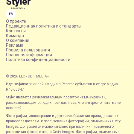
FB
О проекте
Редакционная политика и стандарты
Контакты
Команда
О компании
Реклама
Правила пользования
Правовая информация
Политика конфиденциальности
© 2026 LLC «UBT MEDIA»
Идентификатор онлайн-медиа в Реестре субъектов в сфере медиа —
R40-05347
Styler является развлекательным проектом «РБК-Украина»,
рассказывающим о людях, трендах и всё, что интересно читать вне
новостей.
Фотографии, иллюстрации и другие изображения принадлежат их
правообладателям. Использование фотографий, отмеченных Getty
Images, допускается исключительно при наличии письменного
разрешения фотоагентства Getty Images. Фотографии, отмеченные