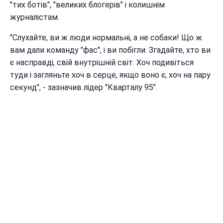
"тих ботів", "великих блогерів" і колишнім
журналістам.
"Слухайте, ви ж люди нормальні, а не собаки! Що ж
вам дали команду "фас", і ви побігли. Згадайте, хто ви
є насправді, свій внутрішній світ. Хоч подивіться
туди і загляньте хоч в серце, якщо воно є, хоч на пару
секунд", - зазначив лідер "Кварталу 95".