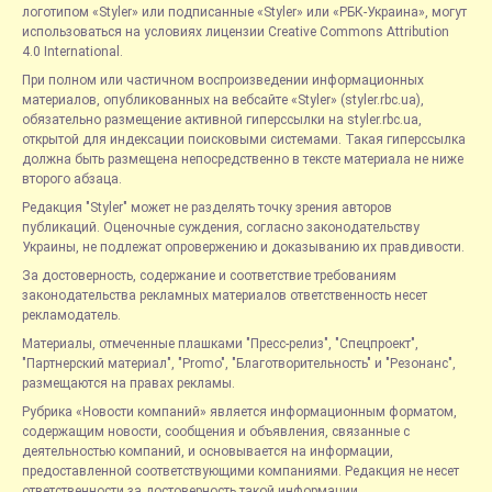
логотипом «Styler» или подписанные «Styler» или «РБК-Украина», могут
использоваться на условиях лицензии Creative Commons Attribution
4.0 International.
При полном или частичном воспроизведении информационных
материалов, опубликованных на вебсайте «Styler» (styler.rbc.ua),
обязательно размещение активной гиперссылки на styler.rbc.ua,
открытой для индексации поисковыми системами. Такая гиперссылка
должна быть размещена непосредственно в тексте материала не ниже
второго абзаца.
Редакция "Styler" может не разделять точку зрения авторов
публикаций. Оценочные суждения, согласно законодательству
Украины, не подлежат опровержению и доказыванию их правдивости.
За достоверность, содержание и соответствие требованиям
законодательства рекламных материалов ответственность несет
рекламодатель.
Материалы, отмеченные плашками "Пресс-релиз", "Спецпроект",
"Партнерский материал", "Promo", "Благотворительность" и "Резонанс",
размещаются на правах рекламы.
Рубрика «Новости компаний» является информационным форматом,
содержащим новости, сообщения и объявления, связанные с
деятельностью компаний, и основывается на информации,
предоставленной соответствующими компаниями. Редакция не несет
ответственности за достоверность такой информации.