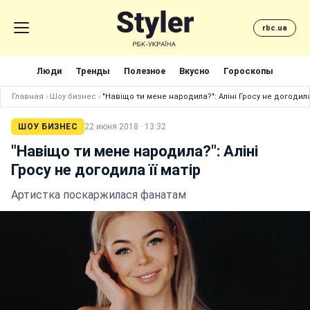
rbc.ua
Люди
Тренды
Полезное
Вкусно
Гороскопы
Главная
›
Шоу бизнес
›
"Навіщо ти мене народила?": Аліні Гросу не догодила 
ШОУ БИЗНЕС
22 июня 2018 · 13:32
"Навіщо ти мене народила?": Аліні
Гросу не догодила її матір
Артистка поскаржилася фанатам