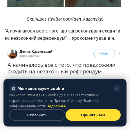
Скріншот (twitter.com/den_kazansky)
"А починалося все з того, що запропонували сходити
на незаконний референдум", - прокоментував він.
Скріншот поста (twitter.com/den_kazansky)
🍪
Мы используем cookie
✕
На знімку видно, що луганський виробник морозива
Мы используем файлы cookie для анализа трафика и
персонализации контента. Прочитайте нашу Политику
нехтує нормами і не додає потрібну кількості
конфиденциальности.
Подробнее
продукту.
Отклонить
Принять все
"Вас розвели ще в 2014", - пишуть в мережі.