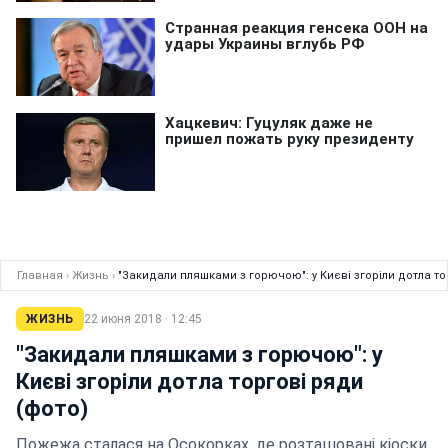
Главная
›
Жизнь
›
"Закидали пляшками з горючою": у Києві згоріли дотла то
ЖИЗНЬ
22 июня 2018 · 12:45
"Закидали пляшками з горючою": у
Києві згоріли дотла торгові ряди
(фото)
Пожежа сталася на Осокорках, де розташовані кіоски