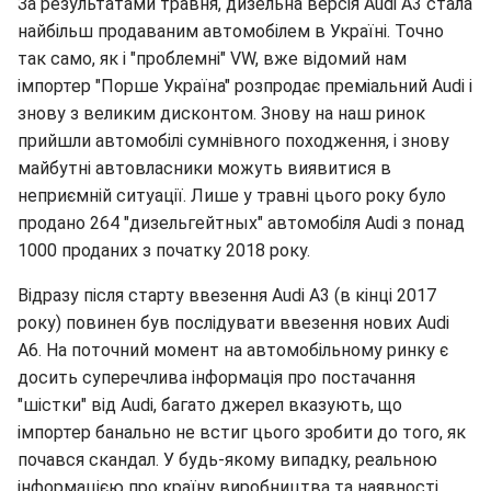
За результатами травня, дизельна версія Audi A3 стала
найбільш продаваним автомобілем в Україні. Точно
так само, як і "проблемні" VW, вже відомий нам
імпортер "Порше Україна" розпродає преміальний Audi і
знову з великим дисконтом. Знову на наш ринок
прийшли автомобілі сумнівного походження, і знову
майбутні автовласники можуть виявитися в
неприємній ситуації. Лише у травні цього року було
продано 264 "дизельгейтных" автомобіля Audi з понад
1000 проданих з початку 2018 року.
Відразу після старту ввезення Audi A3 (в кінці 2017
року) повинен був послідувати ввезення нових Audi
A6. На поточний момент на автомобільному ринку є
досить суперечлива інформація про постачання
"шістки" від Audi, багато джерел вказують, що
імпортер банально не встиг цього зробити до того, як
почався скандал. У будь-якому випадку, реальною
інформацією про країну виробництва та наявності