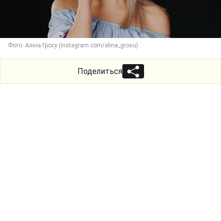
Фото: Аліна Гросу (instagram.com/alina_grosu)
Поделиться