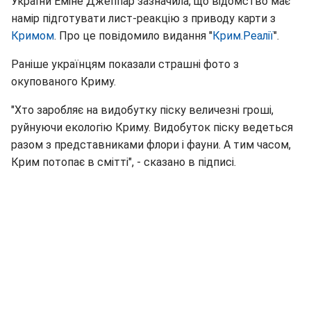
України Еміне Джеппар зазначила, що відомство має
намір підготувати лист-реакцію з приводу карти з
Кримом
. Про це повідомило видання "
Крим.Реалії
".
Раніше українцям показали страшні фото з
окупованого Криму.
"Хто заробляє на видобутку піску величезні гроші,
руйнуючи екологію Криму. Видобуток піску ведеться
разом з представниками флори і фауни. А тим часом,
Крим потопає в смітті", - сказано в підписі.