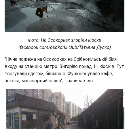
Фото: На Осокорках згоріли кіоски
(facebook.com/osokorki.club/Татьяна Дудко)
"Нічна пожежа на Осокорках на Срібнокільській біля
входу на станцію метро. Вигоріло понад 11 кіосків. Тут
торгували одягом, білизною. Функціонувало кафе,
аптека, манікюрний салон", - написав він.