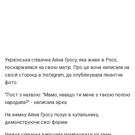
Українська співачка Аліна Гросу, яка живе в Росії,
поскаржилася на свою матір. Про це вона написала на
своїй сторінці в Instagram, де опублікувала пікантне
фото.
"Пост з назвою: "Мамо, навіщо ти мене з такою попою
народила?" - написала зірка.
На знімку Аліна Гросу позує в купальнику,
демонструючи свої форми.
Нижче співачка вирішила поміркувати на тему