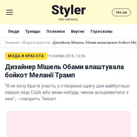
rbc.ua
Люди
Тренды
Полезное
Вкусно
Гороскопы
Главная
›
Мода и красота
›
Дизайнер Мішель Обами влаштувала бойкот Мел
МОДА И КРАСОТА
19 ноября 2016, 12:56
Дизайнер Мішель Обами влаштувала
бойкот Меланії Трамп
"Я не хочу брати участь у створенні одягу для майбутньої
першої леді США або яким-небудь чином асоціюватися з
нею", - говорить Тиллет