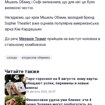
Мішель Обаму, і Софі запевнила, що для неї це було
великою честю.
Нагадаємо, що крім Мішель Обами, молодий бренд
Sophie Theallet вже оцінила популярна американська
зірка Кім Кардашьян.
До речі,
Меланія Трамп
прийшла на виступ чоловіка в
стильному комбінезоні.
хасиды
владислав оберемко
Читайте также
Таро-гороскоп на 8 августа: кому карты
обещают успех, перемены и новые
шансы
08 августа 2026, 06:07
Финансовая удача уже близко: эти 4
знака Зодиака могут разбогатеть до