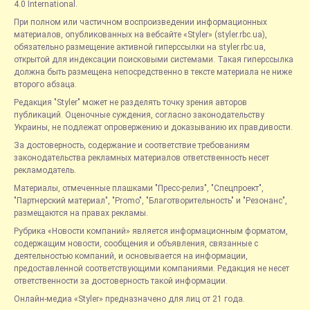
4.0 International.
При полном или частичном воспроизведении информационных
материалов, опубликованных на вебсайте «Styler» (styler.rbc.ua),
обязательно размещение активной гиперссылки на styler.rbc.ua,
открытой для индексации поисковыми системами. Такая гиперссылка
должна быть размещена непосредственно в тексте материала не ниже
второго абзаца.
Редакция "Styler" может не разделять точку зрения авторов
публикаций. Оценочные суждения, согласно законодательству
Украины, не подлежат опровержению и доказыванию их правдивости.
За достоверность, содержание и соответствие требованиям
законодательства рекламных материалов ответственность несет
рекламодатель.
Материалы, отмеченные плашками "Пресс-релиз", "Спецпроект",
"Партнерский материал", "Promo", "Благотворительность" и "Резонанс",
размещаются на правах рекламы.
Рубрика «Новости компаний» является информационным форматом,
содержащим новости, сообщения и объявления, связанные с
деятельностью компаний, и основывается на информации,
предоставленной соответствующими компаниями. Редакция не несет
ответственности за достоверность такой информации.
Онлайн-медиа «Styler» предназначено для лиц от 21 года.