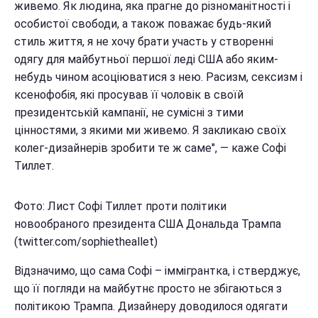
живемо. Як людина, яка прагне до різноманітності і
особистої свободи, а також поважає будь-який
стиль життя, я не хочу брати участь у створенні
одягу для майбутньої першої леді США або яким-
небудь чином асоціюватися з нею. Расизм, сексизм і
ксенофобія, які просував її чоловік в своїй
президентській кампанії, не сумісні з тими
цінностями, з якими ми живемо. Я закликаю своїх
колег-дизайнерів зробити те ж саме", — каже Софі
Тиллет.
Фото: Лист Софі Тиллет проти політики
новообраного президента США Дональда Трампа
(twitter.com/sophietheallet)
Відзначимо, що сама Софі – іммігрантка, і стверджує,
що її погляди на майбутнє просто не збігаються з
політикою Трампа. Дизайнеру доводилося одягати