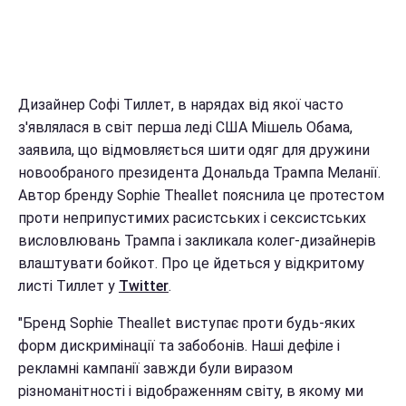
Дизайнер Софі Тиллет, в нарядах від якої часто
з'являлася в світ перша леді США Мішель Обама,
заявила, що відмовляється шити одяг для дружини
новообраного президента Дональда Трампа Меланії.
Автор бренду Sophie Theallet пояснила це протестом
проти неприпустимих расистських і сексистських
висловлювань Трампа і закликала колег-дизайнерів
влаштувати бойкот. Про це йдеться у відкритому
листі Тиллет у
Twitter
.
"Бренд Sophie Theallet виступає проти будь-яких
форм дискримінації та забобонів. Наші дефіле і
рекламні кампанії завжди були виразом
різноманітності і відображенням світу, в якому ми