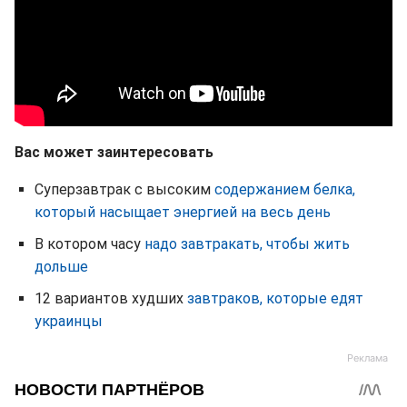
Вас может заинтересовать
Суперзавтрак с высоким
содержанием белка,
который насыщает энергией на весь день
В котором часу
надо завтракать, чтобы жить
дольше
12 вариантов худших
завтраков, которые едят
украинцы