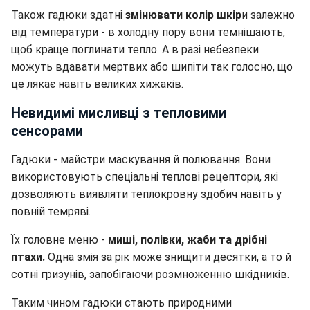
Також гадюки здатні
змінювати колір шкір
и залежно
від температури - в холодну пору вони темнішають,
щоб краще поглинати тепло. А в разі небезпеки
можуть вдавати мертвих або шипіти так голосно, що
це лякає навіть великих хижаків.
Невидимі мисливці з тепловими
сенсорами
Гадюки - майстри маскування й полювання. Вони
використовують спеціальні теплові рецептори, які
дозволяють виявляти теплокровну здобич навіть у
повній темряві.
Їх головне меню -
миші, полівки, жаби та дрібні
птахи.
Одна змія за рік може знищити десятки, а то й
сотні гризунів, запобігаючи розмноженню шкідників.
Таким чином гадюки стають природними