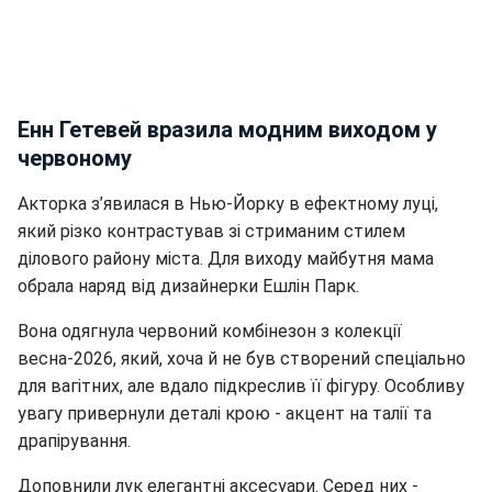
Енн Гетевей вразила модним виходом у
червоному
Акторка з’явилася в Нью-Йорку в ефектному луці,
який різко контрастував зі стриманим стилем
ділового району міста. Для виходу майбутня мама
обрала наряд від дизайнерки Ешлін Парк.
Вона одягнула червоний комбінезон з колекції
весна-2026, який, хоча й не був створений спеціально
для вагітних, але вдало підкреслив її фігуру. Особливу
увагу привернули деталі крою - акцент на талії та
драпірування.
Доповнили лук елегантні аксесуари. Серед них -