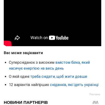
Вас може зацікавити
Суперсніданок з високим
вмістом білка, який
насичує енергією на весь день
О якій одині
треба снідати, щоб жити довше
12 варіантів найгірших
сніданків, які їдять українці