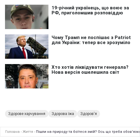
Здорове харчування
Здорова їжа
Здоров'я
Головна
›
Життя
›
Пішли на природу та боїтеся змій? Ось що треба обов'язк