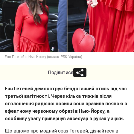
Енн Гетевей в Нью-Йорку (колаж: РБК-Україна)
Поділитися
Енн Гетевей демонструє бездоганний стиль під час
третьої вагітності. Через кілька тижнів після
оголошення радісної новини вона вразила появою в
ефектному червоному образі в Нью-Йорку, а
особливу увагу привернув аксесуар в руках у зірки.
Що відомо про модний ораз Гетевей, дізнайтеся в