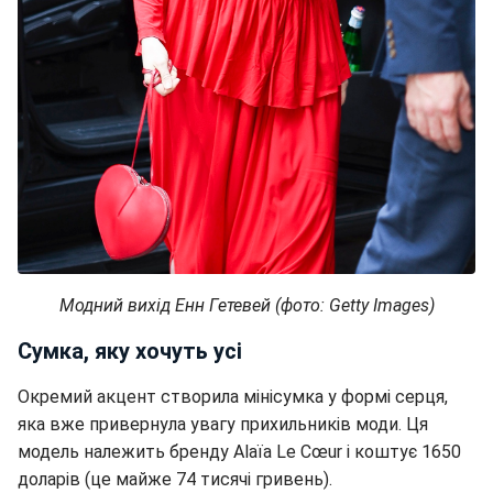
Модний вихід Енн Гетевей (фото: Getty Images)​
Сумка, яку хочуть усі
Окремий акцент створила мінісумка у формі серця,
яка вже привернула увагу прихильників моди. Ця
модель належить бренду Alaïa Le Cœur і коштує 1650
доларів (це майже 74 тисячі гривень).