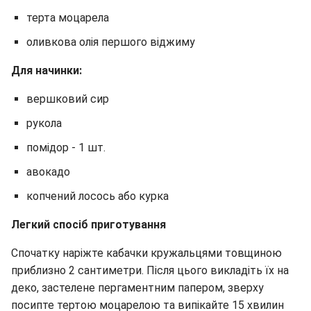
терта моцарела
оливкова олія першого віджиму
Для начинки:
вершковий сир
рукола
помідор - 1 шт.
авокадо
копчений лосось або курка
Легкий спосіб приготування
Спочатку наріжте кабачки кружальцями товщиною
приблизно 2 сантиметри. Після цього викладіть їх на
деко, застелене пергаментним папером, зверху
посипте тертою моцарелою та випікайте 15 хвилин