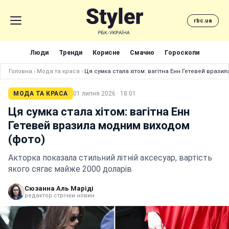
rbc.ua
Люди
Тренди
Корисне
Смачно
Гороскопи
Головна
›
Мода та краса
›
Ця сумка стала хітом: вагітна Енн Гетевей врази
МОДА ТА КРАСА
01 липня 2026 · 18:01
Ця сумка стала хітом: вагітна Енн
Гетевей вразила модним виходом
(фото)
Акторка показала стильний літній аксесуар, вартість
якого сягає майже 2000 доларів
Сюзанна Аль Маріді
редактор стрічки новин