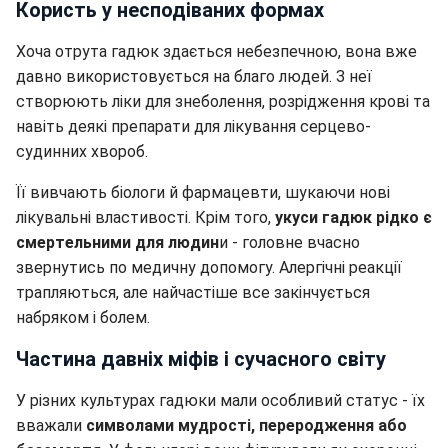
Користь у несподіваних формах
Хоча отрута гадюк здається небезпечною, вона вже
давно використовується на благо людей. З неї
створюють ліки для знеболення, розрідження крові та
навіть деякі препарати для лікування серцево-
судинних хвороб.
Її вивчають біологи й фармацевти, шукаючи нові
лікувальні властивості. Крім того,
укуси гадюк рідко є
смертельними для людин
и - головне вчасно
звернутись по медичну допомогу. Алергічні реакції
трапляються, але найчастіше все закінчується
набряком і болем.
Частина давніх міфів і сучасного світу
У різних культурах гадюки мали особливий статус - їх
вважали
символами мудрості, переродження або