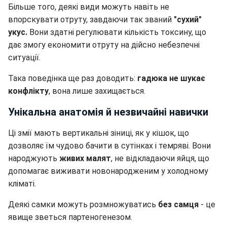
Більше того, деякі види можуть навіть не
впорскувати отруту, завдаючи так званий
"сухий"
укус.
Вони здатні регулювати кількість токсину, що
дає змогу економити отруту на дійсно небезпечні
ситуації.
Така поведінка ще раз доводить:
гадюка не шукає
конфлікту
, вона лише захищається.
Унікальна анатомія й незвичайні навички
Ці змії мають вертикальні зіниці, як у кішок, що
дозволяє їм чудово бачити в сутінках і темряві. Вони
народжують
живих малят
, не відкладаючи яйця, що
допомагає виживати новонародженим у холодному
кліматі.
Деякі самки можуть розмножуватись
без самця
- це
явище зветься партеногенезом.