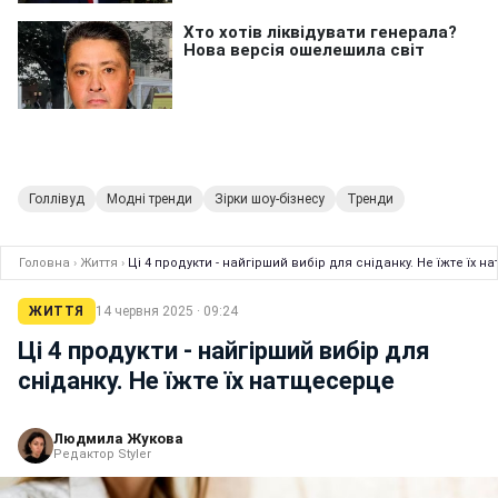
Голлівуд
Модні тренди
Зірки шоу-бізнесу
Тренди
Головна
›
Життя
›
Ці 4 продукти - найгірший вибір для сніданку. Не їжте їх 
ЖИТТЯ
14 червня 2025 · 09:24
Ці 4 продукти - найгірший вибір для
сніданку. Не їжте їх натщесерце
Людмила Жукова
Редактор Styler