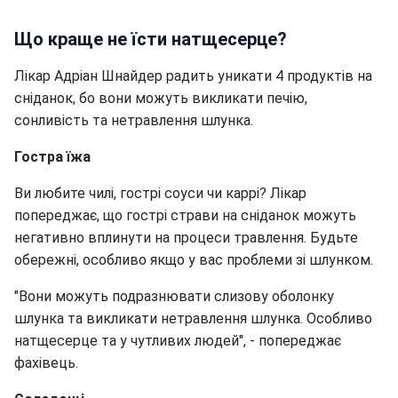
Що краще не їсти натщесерце?
Лікар Адріан Шнайдер радить уникати 4 продуктів на
сніданок, бо вони можуть викликати печію,
сонливість та нетравлення шлунка.
Гостра їжа
Ви любите чилі, гострі соуси чи каррі? Лікар
попереджає, що гострі страви на сніданок можуть
негативно вплинути на процеси травлення. Будьте
обережні, особливо якщо у вас проблеми зі шлунком.
"Вони можуть подразнювати слизову оболонку
шлунка та викликати нетравлення шлунка. Особливо
натщесерце та у чутливих людей", - попереджає
фахівець.