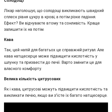
Солодощі
Лікар наголошує, що солодощі викликають швидкий
сплеск рівня цукру в крові, а потім різке падіння.
Ефект? Ви відчуваєте втому та сонливість. Краще
залишити їх на потім.
Кава
Так, цей напій для багатьох це справжній ритуал. Але
кава натщесерце може підвищити кислотність у
шлунку та призвести до печії. Варто змінити це для
власного комфорту.
Велика кількість цитрусових
Як і кава, цитрусові можуть підвищити кислотність та
викликати печію, якщо ви з'їсте їх багато натщесерце.