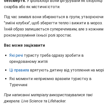
безсмертя.
У фольклорі вони фігурували як охоронці
скарбів або як містичні істоти.
Під час зимівлі вони збираються в групи, утворюючи
"зміїні клубки", щоб зберегти тепло і вижити в мороз.
Їхній образ залишається суперечливим, але з кожним
роком розуміння їхньої ролі зростає.
Вас може зацікавити
Які речі
туристу треба одразу зробити в
орендованому житлі
Ці правила
врятують дитину від утоплення на морі
Які моменти неприємно вразили туристку в
Туреччині
При написанні матеріалу використовувалися такі
джерела: Live Science та Lifehacker.