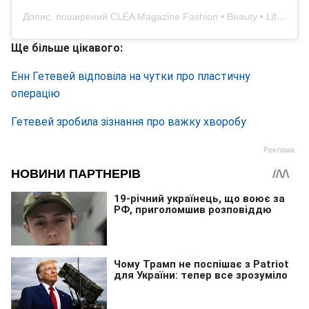
Допис, поширений CLÉA Magazine Fashion • Beauty • Lifestyle (@cleamagazines)
Ще більше цікавого:
Енн Гетевей відповіла на чутки про пластичну
операцію
Гетевей зробила зізнання про важку хворобу