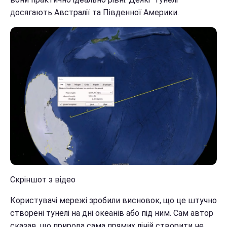
досягають Австралії та Південної Америки.
Скріншот з відео
Користувачі мережі зробили висновок, що це штучно
створені тунелі на дні океанів або під ним. Сам автор
сказав, що природа сама прямих ліній створити не