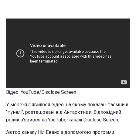
Відео: YouTube/Disclose Screen
У мережі з'явилося відео, на якому показані таємничі
"тунелі", розташовані від Антарктиди. Відповідний
ролик з'явився на YouTube-каналі Disclose Screen.
Автор каналу Ніл Еванс з допомогою програми