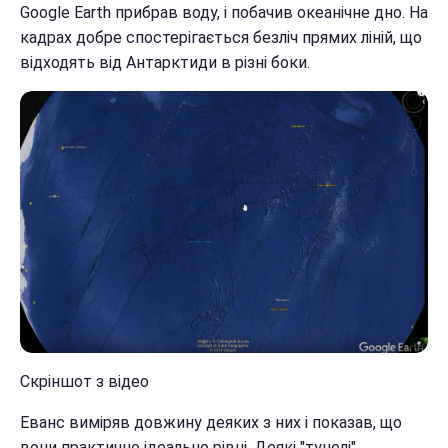
Google Earth прибрав воду, і побачив океанічне дно. На
кадрах добре спостерігається безліч прямих ліній, що
відходять від Антарктиди в різні боки.
Скріншот з відео
Еванс виміряв довжину деяких з них і показав, що
вони практично ідеально рівні. Деякі "тунелі"