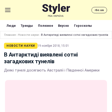
rbc.ua
Люди
Тренды
Полезное
Вкусно
Гороскопы
Главная
›
Новости науки
›
В Антарктиді виявлені сотні загадкових тунелів
НОВОСТИ НАУКИ
19 ноября 2018, 15:01
В Антарктиді виявлені сотні
загадкових тунелів
Деякі тунелі досягають Австралії і Південної Америки