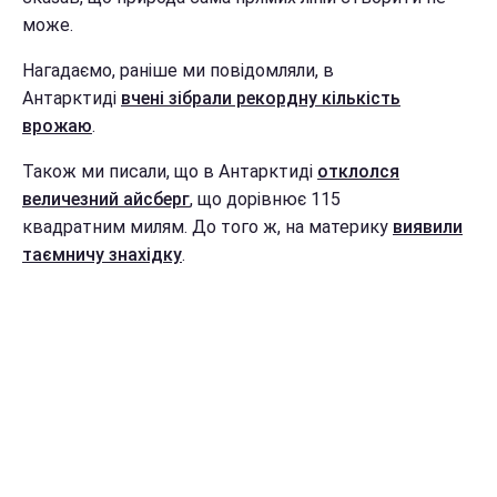
може.
Нагадаємо, раніше ми повідомляли, в
Антарктиді
вчені зібрали рекордну кількість
врожаю
.
Також ми писали, що в Антарктиді
отклолся
величезний айсберг
, що дорівнює 115
квадратним милям. До того ж, на материку
виявили
таємничу знахідку
.