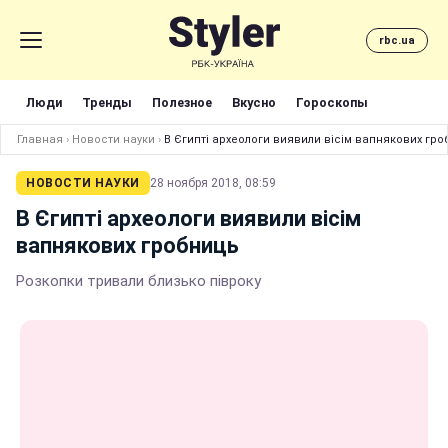
rbc.ua
Люди
Тренды
Полезное
Вкусно
Гороскопы
Главная
›
Новости науки
›
В Єгипті археологи виявили вісім вапнякових гр
НОВОСТИ НАУКИ
28 ноября 2018, 08:59
В Єгипті археологи виявили вісім
вапнякових гробниць
Розкопки тривали близько півроку