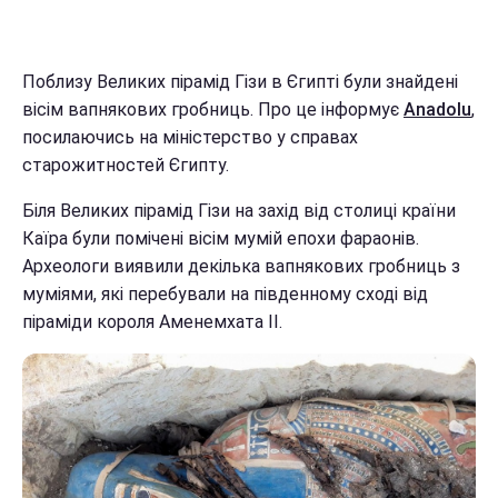
Поблизу Великих пірамід Гізи в Єгипті були знайдені
вісім вапнякових гробниць. Про це інформує
Anadolu
,
посилаючись на міністерство у справах
старожитностей Єгипту.
Біля Великих пірамід Гізи на захід від столиці країни
Каїра були помічені вісім мумій епохи фараонів.
Археологи виявили декілька вапнякових гробниць з
муміями, які перебували на південному сході від
піраміди короля Аменемхата II.