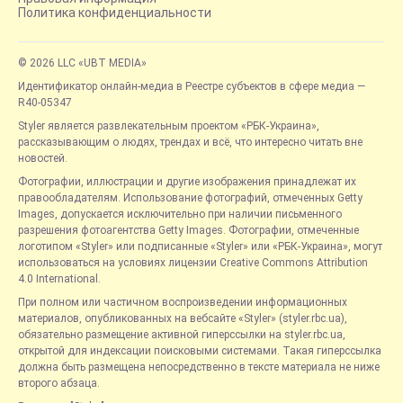
Политика конфиденциальности
© 2026 LLC «UBT MEDIA»
Идентификатор онлайн-медиа в Реестре субъектов в сфере медиа —
R40-05347
Styler является развлекательным проектом «РБК-Украина»,
рассказывающим о людях, трендах и всё, что интересно читать вне
новостей.
Фотографии, иллюстрации и другие изображения принадлежат их
правообладателям. Использование фотографий, отмеченных Getty
Images, допускается исключительно при наличии письменного
разрешения фотоагентства Getty Images. Фотографии, отмеченные
логотипом «Styler» или подписанные «Styler» или «РБК-Украина», могут
использоваться на условиях лицензии Creative Commons Attribution
4.0 International.
При полном или частичном воспроизведении информационных
материалов, опубликованных на вебсайте «Styler» (styler.rbc.ua),
обязательно размещение активной гиперссылки на styler.rbc.ua,
открытой для индексации поисковыми системами. Такая гиперссылка
должна быть размещена непосредственно в тексте материала не ниже
второго абзаца.