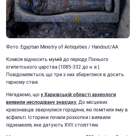
Фото: Egyptian Ministry of Antiquities / Handout/АА
Комісія відносить мумій до періоду Пізнього
єгипетського царства (1085-332 до н. е.).
Повідомляється, що три з них збереглися в досить
гарному стані.
Нагадаємо, що
у Харківській області археологи
виявили несподівану знахідку.
До місцевих
краєзнавців звернулися городяни, які помітили яму в
асфальті. Історики почали розкопки і виявили
підземелля, яке датують XVII століттям.