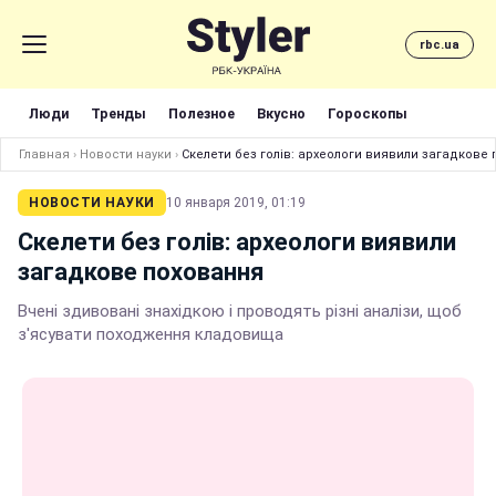
rbc.ua
Люди
Тренды
Полезное
Вкусно
Гороскопы
Главная
›
Новости науки
›
Скелети без голів: археологи виявили загадкове
НОВОСТИ НАУКИ
10 января 2019, 01:19
Скелети без голів: археологи виявили
загадкове поховання
Вчені здивовані знахідкою і проводять різні аналізи, щоб
з'ясувати походження кладовища