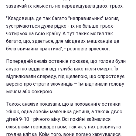
зазвичай їх кількість не перевищувала двох-трьох.
"Кладовища, де так багато "неправильних" могил,
зустрічаються дуже рідко - їх не більше трьох-
чотирьох на всю країну. А тут таких могил так
багато, що, здається, для місцевих мешканців це
була звичайна практика", - розповів археолог.
Попередній аналіз останків показав, що голови були
акуратно відділені від тулуба вже після смерті. Їх
відпилювали спереду, під щелепою, що спростовує
версію про страти злочинців – їм відтинали голову
мечем або сокирою.
Також аналізи показали, що в похованні є останки
жінок, одна зовсім маленька дитина, а також двоє
дітей 9-10 –річного віку. Всі покійні займалися
сільським господарством, так як у них розвинута
грудна клітка. Крім того, вони погано харчувалися,