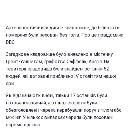
Археологи виявили дивне кладовище, де більшість
померлих були поховані без голів. Про це повідомляє
ВВС.
Загадкове кладовище було виявлено в містечку
Грейт-Уэлнетэм, графство Саффолк, Англія. На
території кладовища були знайдені останки 52
людей, які датовані приблизно IV століттям нашої
ери.
Як відзначають вчені, тільки 17 останків були
поховані зазвичай, а от інші скелети були
обезголовлені і черепа перебували поруч з тілом або
між ніг. У кількох випадках черепа були поховані
окремо від тіла.