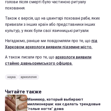
голови після смерті було частиною ритуалу
поховання.
Також є версія, що на цвинтарі поховані раби, яких
привезли з інших країн або представники інших
культур, у яких були свої язичницькі ритуали.
Нагадаємо, раніше ми повідомляли про те, що
під
Харковом археологи виявили підземне місто.
А також писали про те, що
археологи виявили
стайню давньоримського офіцера.
наука
археология
Читайте также
Маникюр, который выбирают
миллионерши: как сделать трендовые
"голые ногти" дома