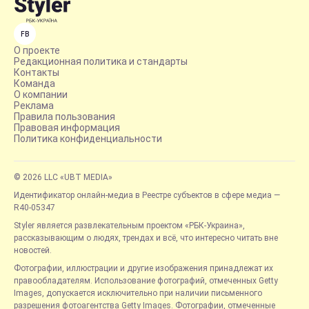
FB
О проекте
Редакционная политика и стандарты
Контакты
Команда
О компании
Реклама
Правила пользования
Правовая информация
Политика конфиденциальности
© 2026 LLC «UBT MEDIA»
Идентификатор онлайн-медиа в Реестре субъектов в сфере медиа —
R40-05347
Styler является развлекательным проектом «РБК-Украина»,
рассказывающим о людях, трендах и всё, что интересно читать вне
новостей.
Фотографии, иллюстрации и другие изображения принадлежат их
правообладателям. Использование фотографий, отмеченных Getty
Images, допускается исключительно при наличии письменного
разрешения фотоагентства Getty Images. Фотографии, отмеченные