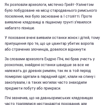
Як розповіли археологи, містечко Грейт-Уэлнетэм
було побудоване на місці стародавнього римського
поселення, яке було засноване в I столітті. Проте
виявлене кладовищі в піщаному грунті з'явилося
набагато пізніше.
У похованні вчені виявили останки жінок і дітей, тому
припущення про те, що це цвинтар убитих ворогів
або страчених злочинців, довелося відкинути.
За словами археолога Ендрю Пічі, які брав участь у
розкопках, знайдені останки швидше за все не
належать до древніх римлян, так як в той період
померлих одягали в парадний одяг, клали на спину і
закопували, і в таких могилах часто знаходили
предмети побуту або прикраси.
Пічі зазначив, що на давньоримських кладовищах
часто траплялися нестандартні поховання, але