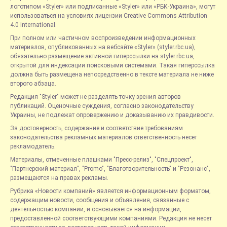
логотипом «Styler» или подписанные «Styler» или «РБК-Украина», могут
использоваться на условиях лицензии Creative Commons Attribution
4.0 International.
При полном или частичном воспроизведении информационных
материалов, опубликованных на вебсайте «Styler» (styler.rbc.ua),
обязательно размещение активной гиперссылки на styler.rbc.ua,
открытой для индексации поисковыми системами. Такая гиперссылка
должна быть размещена непосредственно в тексте материала не ниже
второго абзаца.
Редакция "Styler" может не разделять точку зрения авторов
публикаций. Оценочные суждения, согласно законодательству
Украины, не подлежат опровержению и доказыванию их правдивости.
За достоверность, содержание и соответствие требованиям
законодательства рекламных материалов ответственность несет
рекламодатель.
Материалы, отмеченные плашками "Пресс-релиз", "Спецпроект",
"Партнерский материал", "Promo", "Благотворительность" и "Резонанс",
размещаются на правах рекламы.
Рубрика «Новости компаний» является информационным форматом,
содержащим новости, сообщения и объявления, связанные с
деятельностью компаний, и основывается на информации,
предоставленной соответствующими компаниями. Редакция не несет