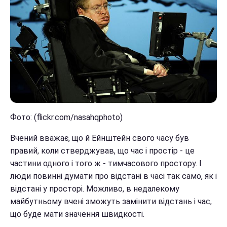
Фото: (flickr.com/nasahqphoto)
Вчений вважає, що й Ейнштейн свого часу був
правий, коли стверджував, що час і простір - це
частини одного і того ж - тимчасового простору. І
люди повинні думати про відстані в часі так само, як і
відстані у просторі. Можливо, в недалекому
майбутньому вчені зможуть замінити відстань і час,
що буде мати значення швидкості.