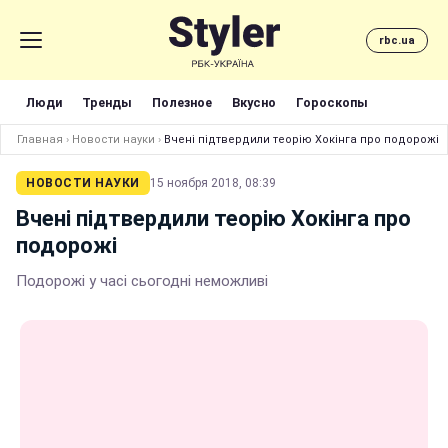
rbc.ua
Люди
Тренды
Полезное
Вкусно
Гороскопы
Главная
›
Новости науки
›
Вчені підтвердили теорію Хокінга про подорожі
НОВОСТИ НАУКИ
15 ноября 2018, 08:39
Вчені підтвердили теорію Хокінга про
подорожі
Подорожі у часі сьогодні неможливі