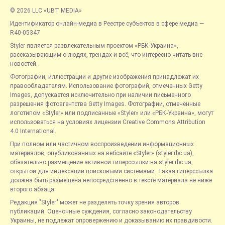
© 2026 LLC «UBT MEDIA»
Идентификатор онлайн-медиа в Реестре субъектов в сфере медиа —
R40-05347
Styler является развлекательным проектом «РБК-Украина»,
рассказывающим о людях, трендах и всё, что интересно читать вне
новостей.
Фотографии, иллюстрации и другие изображения принадлежат их
правообладателям. Использование фотографий, отмеченных Getty
Images, допускается исключительно при наличии письменного
разрешения фотоагентства Getty Images. Фотографии, отмеченные
логотипом «Styler» или подписанные «Styler» или «РБК-Украина», могут
использоваться на условиях лицензии Creative Commons Attribution
4.0 International.
При полном или частичном воспроизведении информационных
материалов, опубликованных на вебсайте «Styler» (styler.rbc.ua),
обязательно размещение активной гиперссылки на styler.rbc.ua,
открытой для индексации поисковыми системами. Такая гиперссылка
должна быть размещена непосредственно в тексте материала не ниже
второго абзаца.
Редакция "Styler" может не разделять точку зрения авторов
публикаций. Оценочные суждения, согласно законодательству
Украины, не подлежат опровержению и доказыванию их правдивости.