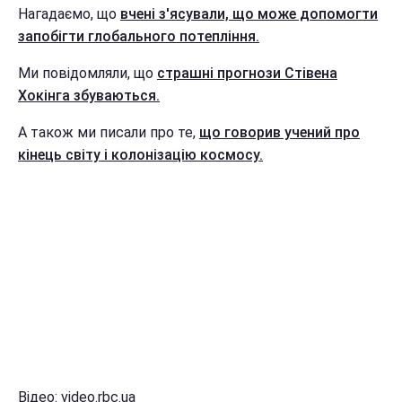
Нагадаємо, що
вчені з'ясували, що може допомогти
запобігти глобального потепління.
Ми повідомляли, що
страшні прогнози Стівена
Хокінга збуваються.
А також ми писали про те,
що говорив учений про
кінець світу і колонізацію космосу.
Відео: video.rbc.ua