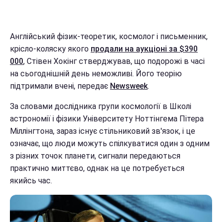
Англійський фізик-теоретик, космолог і письменник,
крісло-коляску якого
продали на аукціоні за $390
000
, Стівен Хокінг стверджував, що подорожі в часі
на сьогоднішній день неможливі. Його теорію
підтримали вчені, передає
Newsweek
.
За словами дослідника групи космології в Школі
астрономії і фізики Університету Ноттінгема Пітера
Міллінгтона, зараз існує стільниковий зв'язок, і це
означає, що люди можуть спілкуватися один з одним
з різних точок планети, сигнали передаються
практично миттєво, однак на це потребується
якийсь час.