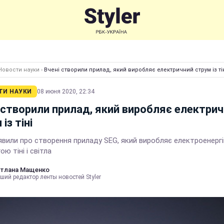
Новости науки
›
Вчені створили прилад, який виробляє електричний струм із ті
ТИ НАУКИ
08 июня 2020, 22:34
 створили прилад, який виробляє електри
із тіні
явили про створення приладу SEG, який виробляє електроенерг
ю тіні і світла
тлана Мащенко
ший редактор ленты новостей Styler