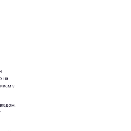
и
е на
никам з
иладом,
y