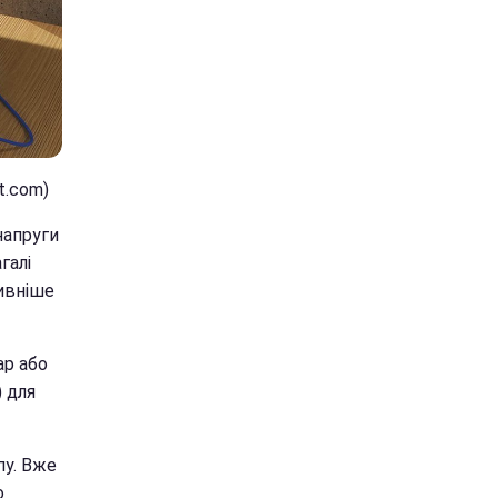
t.com)
напруги
галі
тивніше
ар або
) для
пу. Вже
о