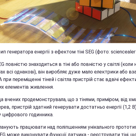
п генератора енергії з ефектом тіні SEG (фото: sciencealer
G повністю знаходиться в тіні або повністю у світлі (коли 
ах всі однакові), він виробляє дуже мало електрики або вза
 А при переміщенні тіней і світла пристрій стає вдвічі ефек
их елементів живлення.
а вчених продемонструвала, що з тінями, приміром, від хм
ерев, пристрій здатний генерувати достатньо енергії (1,2 В
у цифрового годинника.
планують працювати над поліпшенням унікального прототи
EG може виконувати функції датчика - реєструвати тіні, щ