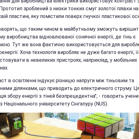
ання для виробництва електрики використовує контраст з т
 Прототип зроблений з низки тонких смуг золотої плівки на
вій пластині, яку помістили поверх гнучкої пластикової ос
говорять, що таким чином в майбутньому зможуть вирішит
у виробництва відновлюваної сонячної енергії, де тінь є
мою. Тут же вона фактично використовується для виробл
енергії. Хоча технологія виробляє не дуже багато енергії, 
стовувати в невеликих пристроях, наприклад, у мобільних
нах.
ст в освітленні індукує різницю напруги між тіньовим та
еними ділянками, що приводить до електричного струму. Ц
ія збору енергії з тіней безпрецедентна", - говорить учени
 з Національного університету Сінгапуру (NUS).