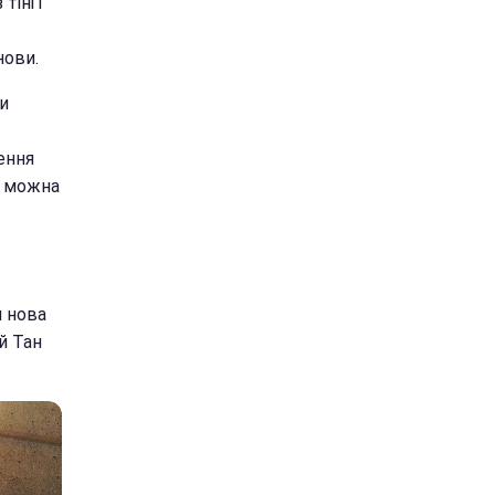
іні і
нови.
и
ення
її можна
я нова
й Тан