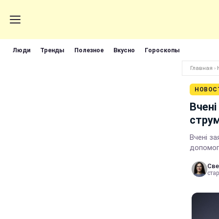
Люди
Тренды
Полезное
Вкусно
Гороскопы
Главная
›
НОВОС
Вчені
струм 
Вчені за
допомого
Све
стар