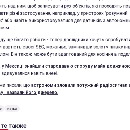
ть над ним, щоб записувати рух об'єктів, які проходять по
ти різні застосування, наприклад, у пристроях "розумний
к" або навіть використовуватися для датчиків з автономн
ням.
ду ще багато роботи - тепер дослідники хочуть спробуват
и вартість своєї SEG, можливо, замінивши золоту плівку і
алом. Він також може бути адаптований для носіння в пода
,
у Мексиці знайшли стародавню споруду майя довжиною
ій здивувалися навіть вчені.
ми писали, що
астрономи зловили потужний радіосигнал 
у і назвали його джерело.
е
наука
йте также