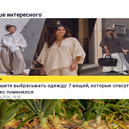
е интересного
Ы
шите выбрасывать одежду: 7 вещей, которые спасут
вес поменялся
а 2026, 14:58