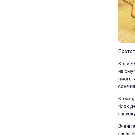
Прототи
Коли SE
на смуг
нічого.
сонячн
Команд
гілок д
запуск
Вчені 
зараз S