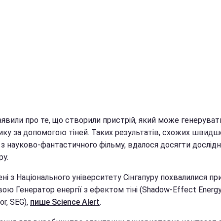
аявили про те, що створили пристрій, який може генеруват
ику за допомогою тіней. Таких результатів, схожих швидш
з науково-фантастичного фільму, вдалося досягти дослід
ру.
ені з Національного університету Сінгапуру похвалилися пр
вою Генератор енергії з ефектом тіні (Shadow-Effect Energ
or, SEG),
пише
Science Alert
.