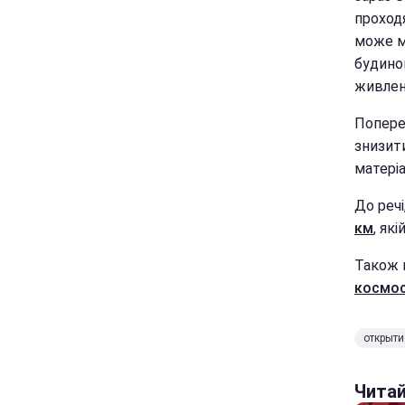
проходя
може ма
будино
живлен
Попере
знизит
матері
До речі
км
, як
Також 
космос
открыти
Чита