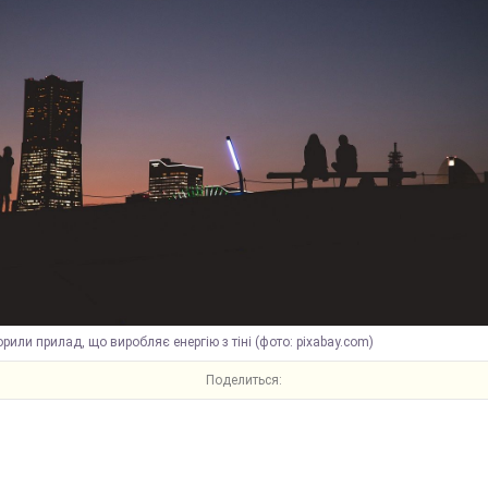
орили прилад, що виробляє енергію з тіні (фото: pixabay.com)
Поделиться: