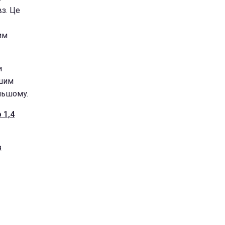
вз. Це
им
и
ншим
льшому.
 1,4
з