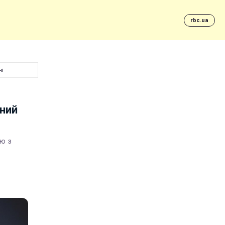
rbc.ua
ні
чний
ію з