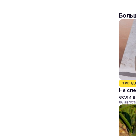
Больш
ТРЕНД
Не спе
если 
06 август