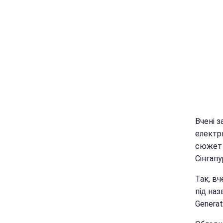
Вчені з
електр
сюжет 
Сінгапу
Так, вч
під наз
Generat