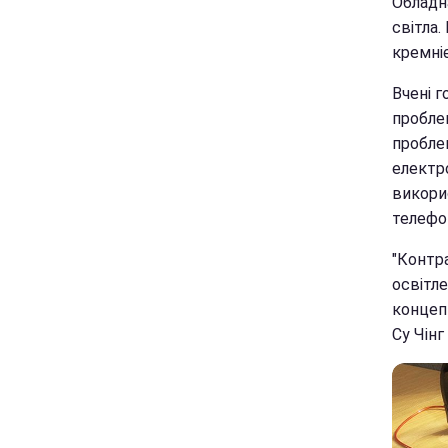
Обладн
світла.
кремніє
Вчені 
проблем
пробле
електро
викори
телефо
"Контра
освітл
концепц
Су Чінг