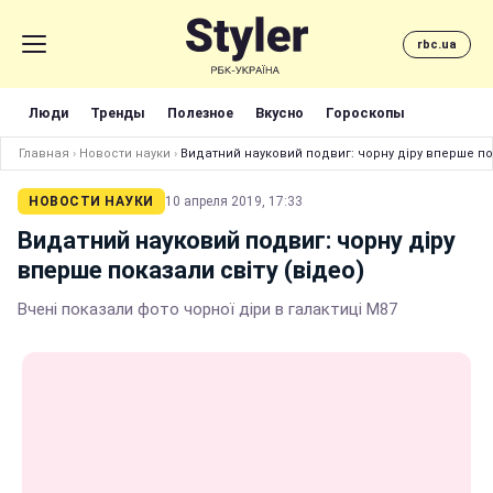
rbc.ua
Люди
Тренды
Полезное
Вкусно
Гороскопы
Главная
›
Новости науки
›
Видатний науковий подвиг: чорну діру вперше пок
НОВОСТИ НАУКИ
10 апреля 2019, 17:33
Видатний науковий подвиг: чорну діру
вперше показали світу (відео)
Вчені показали фото чорної діри в галактиці M87