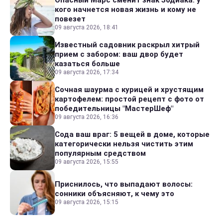
Опасный Марс сменит знак Зодиака: у
кого начнется новая жизнь и кому не
повезет
09 августа 2026, 18:41
Известный садовник раскрыл хитрый
прием с забором: ваш двор будет
казаться больше
09 августа 2026, 17:34
Сочная шаурма с курицей и хрустящим
картофелем: простой рецепт с фото от
победительницы "МастерШеф"
09 августа 2026, 16:36
Сода ваш враг: 5 вещей в доме, которые
категорически нельзя чистить этим
популярным средством
09 августа 2026, 15:55
Приснилось, что выпадают волосы:
сонники объясняют, к чему это
09 августа 2026, 15:15