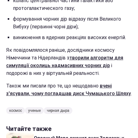
колапс центральної частини галактики або
протогалактического газу;
формування чорних дір відразу після Великого
Вибуху (первинні чорні діри);
виникнення в ядерних реакціях високих енергій.
Як повідомлялося раніше, дослідники космосу
Німеччини та Нідерландів з
творили алгоритм для
симуляції околиць надмасивних чорних дір
і
подорожі в них у віртуальній реальності.
Також ми писали про те, що нещодавно
вчені
з'ясували, чому погладшав диск Чумацького Шляху
.
космос
ученые
черная дыра
Читайте также