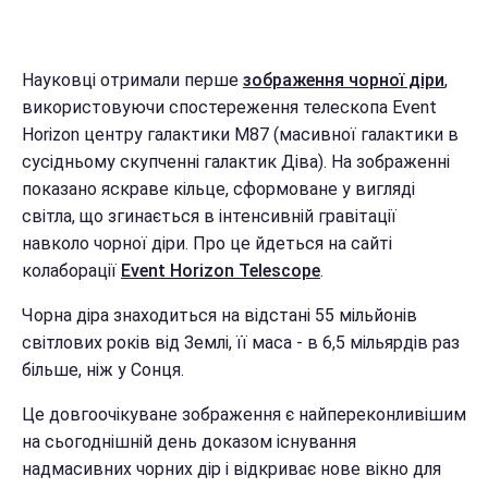
Науковці отримали перше
зображення чорної діри
,
використовуючи спостереження телескопа Event
Horizon центру галактики M87 (масивної галактики в
сусідньому скупченні галактик Діва). На зображенні
показано яскраве кільце, сформоване у вигляді
світла, що згинається в інтенсивній гравітації
навколо чорної діри. Про це йдеться на сайті
колаборації
Event Horizon Telescope
.
Чорна діра знаходиться на відстані 55 мільйонів
світлових років від Землі, її маса - в 6,5 мільярдів раз
більше, ніж у Сонця.
Це довгоочікуване зображення є найпереконливішим
на сьогоднішній день доказом існування
надмасивних чорних дір і відкриває нове вікно для