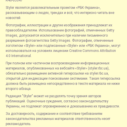
R40-05347
Styler является развлекательным проектом «РБК-Украина»,
рассказывающим о людях, трендах и всё, что интересно читать вне
новостей.
Фотографии, иллюстрации и другие изображения принадлежат их
правообладателям. Использование фотографий, отмеченных Getty
Images, допускается исключительно при наличии письменного
разрешения фотоагентства Getty Images. Фотографии, отмеченные
логотипом «Styler» или подписанные «Styler» или «РБК-Украина», могут
использоваться на условиях лицензии Creative Commons Attribution
4.0 International.
При полном или частичном воспроизведении информационных
материалов, опубликованных на вебсайте «Styler» (styler.rbc.ua),
обязательно размещение активной гиперссылки на styler.rbc.ua,
открытой для индексации поисковыми системами. Такая гиперссылка
должна быть размещена непосредственно в тексте материала не ниже
второго абзаца.
Редакция "Styler" может не разделять точку зрения авторов
публикаций. Оценочные суждения, согласно законодательству
Украины, не подлежат опровержению и доказыванию их правдивости.
За достоверность, содержание и соответствие требованиям
законодательства рекламных материалов ответственность несет
рекламодатель.