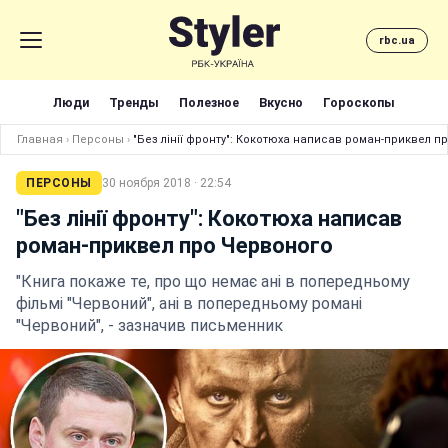
rbc.ua
Люди
Тренды
Полезное
Вкусно
Гороскопы
Главная
›
Персоны
›
"Без лінії фронту": Кокотюха написав роман-приквел п
ПЕРСОНЫ
30 ноября 2018 · 22:54
"Без лінії фронту": Кокотюха написав
роман-приквел про Червоного
"Книга покаже те, про що немає ані в попередньому
фільмі "Червоний", ані в попередньому романі
"Червоний", - зазначив письменник