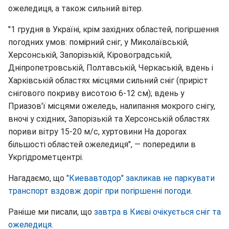
ожеледиця, а також сильний вітер.
"1 грудня в Україні, крім західних областей, погіршення
погодних умов: помірний сніг, у Миколаївській,
Херсонській, Запорізькій, Кіровоградській,
Дніпропетровській, Полтавській, Черкаській, вдень і
Харківській областях місцями сильний сніг (приріст
снігового покриву висотою 6-12 см); вдень у
Приазов'ї місцями ожеледь, налипання мокрого снігу,
вночі у східних, Запорізькій та Херсонській областях
пориви вітру 15-20 м/с, хуртовини На дорогах
більшості областей ожеледиця", — попередили в
Укргідрометцентрі.
Нагадаємо, що
"Киевавтодор" закликав не паркувати
транспорт вздовж доріг при погіршенні погоди
.
Раніше ми писали, що
завтра в Києві очікується сніг та
ожеледиця
.