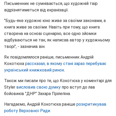
Письменник не сумнівається, що художній твір
відрізнятиметься від екранізації.
"Будь-яке художнє кіно живе за своїми законами, а
книга живе за своїми. Навіть при тому, що книга
створена на основі сценарію, все одно зйомки
відбуваються не так, як написав автор у художньому
творі", - зазначив він.
Як повідомлялося раніше, письменник Андрій
Кокотюха
рассказал, в якому стані зараз перебуває
український книжковий ринок
.
Також ми писали про те, що Кокотюха у коментарі для
Styler
висловив свою думку
про вступ до лав
бойовиків "ДНР" Захара Прілепіна.
Нагадаємо, Андрій Кокотюха раніше
розкритикував
роботу Верховної Ради
.