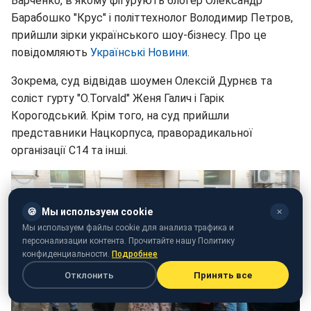
Варченко, в якому фігурують блогер Олександр
Барабошко "Крус" і політтехнолог Володимир Петров,
прийшли зірки українського шоу-бізнесу. Про це
повідомляють
Українські Новини
.
Зокрема, суд відвідав шоумен Олексій Дурнєв та
соліст гурту "O.Torvald" Женя Галич і Гарік
Корогодський. Крім того, на суд прийшли
представники Нацкорпуса, праворадикальної
організації С14 та інші.
🍪
Мы используем cookie
✕
Мы используем файлы cookie для анализа трафика и
персонализации контента. Прочитайте нашу Политику
конфиденциальности.
Подробнее
Отклонить
Принять все