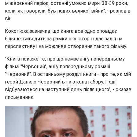
міжвоєнний період, останні умовно мирні 38-39 роки,
коли, як говорили, був подих великої війни", - розповів
він.
Кокотюха зазначив, що книга все одно оповідає
більше, виводить за рамки цієї історії і дає заділ на
перспективу і на можливе створення такого фільму.
"Книга покаже те, про що немає ані у попередньому
фільмі "Червоний", ані у попередньому романі
"Червоний". В останньому розділі книги - про те, як мій
герой Данило Червоний втік з концтабору. Події
відбуваються на наступний день після цього", - сказав
письменник.