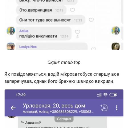
Скрін: mhub.top
Як повідомляється, водій мікроавтобуса спершу все
заперечував, однак його брехню швидко викрили.