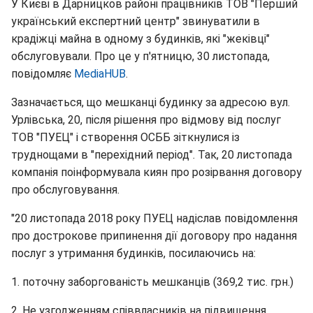
У Києві в Дарницков районі працівників ТОВ "Перший
український експертний центр" звинуватили в
крадіжці майна в одному з будинків, які "жеківці"
обслуговували. Про це у п'ятницю, 30 листопада,
повідомляє
MediaHUB
.
Зазначається, що мешканці будинку за адресою вул.
Урлівська, 20, після рішення про відмову від послуг
ТОВ "ПУЕЦ" і створення ОСББ зіткнулися із
труднощами в "перехідний період". Так, 20 листопада
компанія поінформувала киян про розірвання договору
про обслуговування.
"20 листопада 2018 року ПУЕЦ надіслав повідомлення
про дострокове припинення дії договору про надання
послуг з утримання будинків, посилаючись на:
1. поточну заборгованість мешканців (369,2 тис. грн.)
2. Не узгодженням співвласників на підвищення