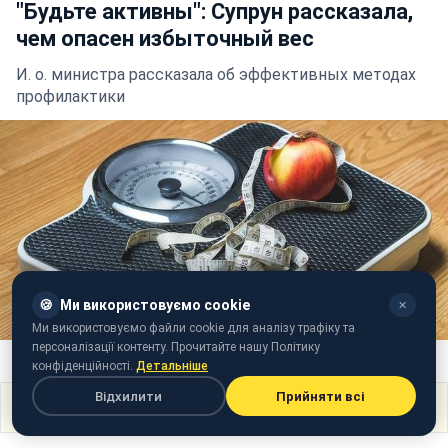
"Будьте активны": Супрун рассказала,
чем опасен избыточный вес
И. о. министра рассказала об эффективных методах
профилактики
🍪
Ми використовуємо cookie
✕
Ми використовуємо файли cookie для аналізу трафіку та
персоналізації контенту. Прочитайте нашу Політику
Иллюстративное фото (pixabay)
конфіденційності.
Детальніше
Відхилити
Прийняти всі
Поділитися