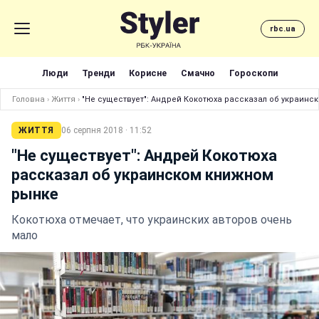
rbc.ua
Люди
Тренди
Корисне
Смачно
Гороскопи
Головна
›
Життя
›
"Не существует": Андрей Кокотюха рассказал об украин
ЖИТТЯ
06 серпня 2018 · 11:52
"Не существует": Андрей Кокотюха
рассказал об украинском книжном
рынке
Кокотюха отмечает, что украинских авторов очень
мало