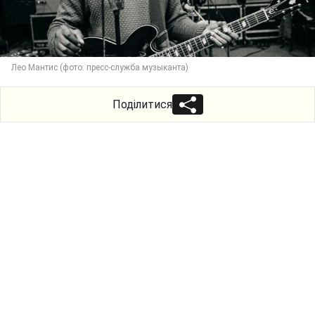
Лео Мантис (фото: пресс-служба музыканта)
Поділитися