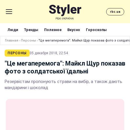
rbc.ua
Люди
Тренды
Полезное
Вкусно
Гороскопы
Главная
›
Персоны
›
"Це мегаперемога": Майкл Щур показав фото з солдатс
ПЕРСОНЫ
05 декабря 2018, 22:54
"Це мегаперемога": Майкл Щур показав
фото з солдатської їдальні
Резервістам пропонують страви на вибір, а також дають
мандарини і шоколад