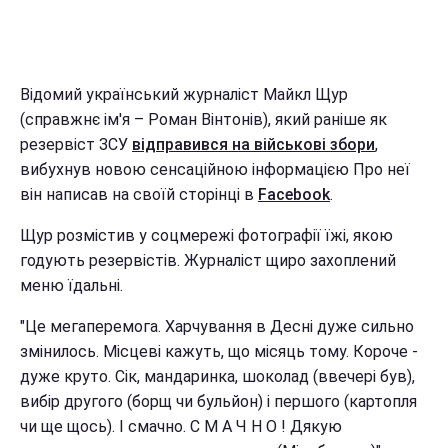
Відомий український журналіст Майкл Щур
(справжнє ім'я – Роман Вінтонів), який раніше як
резервіст ЗСУ
відправився на військові збори
,
вибухнув новою сенсаційною інформацією Про неї
він написав на своїй сторінці в
Facebook
.
Щур розмістив у соцмережі фотографії їжі, якою
годують резервістів. Журналіст щиро захоплений
меню їдальні.
"Це мегаперемога. Харчування в Десні дуже сильно
змінилось. Місцеві кажуть, що місяць тому. Короче -
дуже круто. Сік, мандаринка, шоколад (ввечері був),
вибір другого (борщ чи бульйон) і першого (картопля
чи ще щось). І смачно. С М А Ч Н О ! Дякую