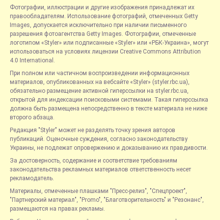
Фотографии, иллюстрации и другие изображения принадлежат их
правообладателям. Использование фотографий, отмеченных Getty
Images, допускается исключительно при наличии письменного
разрешения фотоагентства Getty Images. Фотографии, отмеченные
логотипом «Styler» или подписанные «Styler» или «РБК-Украина», могут
использоваться на условиях лицензии Creative Commons Attribution
4.0 International.
При полном или частичном воспроизведении информационных
материалов, опубликованных на вебсайте «Styler» (styler.rbc.ua),
обязательно размещение активной гиперссылки на styler.rbc.ua,
открытой для индексации поисковыми системами. Такая гиперссылка
должна быть размещена непосредственно в тексте материала не ниже
второго абзаца.
Редакция "Styler" может не разделять точку зрения авторов
публикаций. Оценочные суждения, согласно законодательству
Украины, не подлежат опровержению и доказыванию их правдивости.
За достоверность, содержание и соответствие требованиям
законодательства рекламных материалов ответственность несет
рекламодатель.
Материалы, отмеченные плашками "Пресс-релиз", "Спецпроект",
"Партнерский материал", "Promo", "Благотворительность" и "Резонанс",
размещаются на правах рекламы.