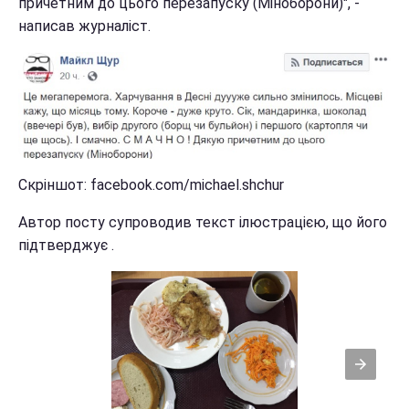
причетним до цього перезапуску (Міноборони)", -
написав журналіст.
Скріншот: facebook.com/michael.shchur
Автор посту супроводив текст ілюстрацією, що його
підтверджує .