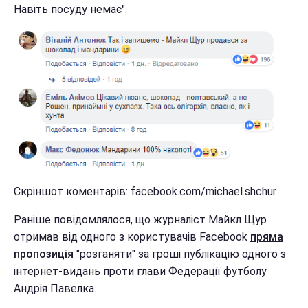
Навіть посуду немає".
Скріншот коментарів: facebook.com/michael.shchur
Раніше повідомлялося, що журналіст Майкл Щур
отримав від одного з користувачів Facebook
пряма
пропозиція
"розганяти" за гроші публікацію одного з
інтернет-видань проти глави Федерації футболу
Андрія Павелка.