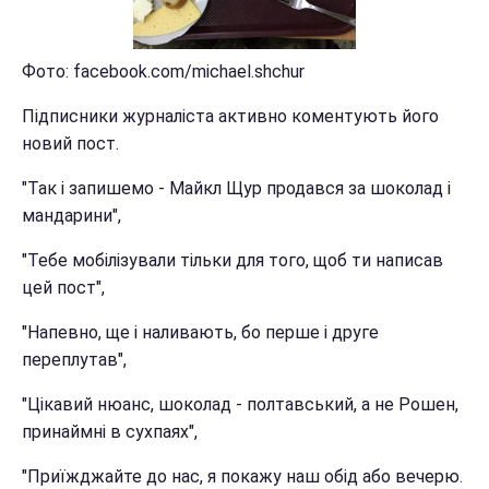
Фото: facebook.com/michael.shchur
Підписники журналіста активно коментують його
новий пост.
"Так і запишемо - Майкл Щур продався за шоколад і
мандарини",
"Тебе мобілізували тільки для того, щоб ти написав
цей пост",
"Напевно, ще і наливають, бо перше і друге
переплутав",
"Цікавий нюанс, шоколад - полтавський, а не Рошен,
принаймні в сухпаях",
"Приїжджайте до нас, я покажу наш обід або вечерю.