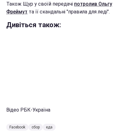
Також Щур у своїй передачі
потролив Ольгу
Фреймут
та її скандальні "правила для леді".
Дивіться також:
Відео РБК-Україна
Facebook
сбор
еда