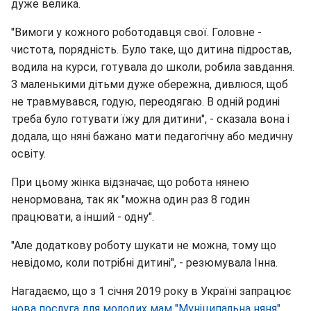
дуже велика.
"Вимоги у кожного роботодавця свої. Головне -
чистота, порядність. Було таке, що дитина підростав,
водила на курси, готувала до школи, робила завдання.
З маленькими дітьми дуже обережна, дивлюся, щоб
не травмувався, годую, переодягаю. В одній родині
треба було готувати їжу для дитини", - сказала вона і
додала, що няні бажано мати педагогічну або медичну
освіту.
При цьому жінка відзначає, що робота нянею
ненормована, так як "можна один раз 8 годин
працювати, а інший - одну".
"Але додаткову роботу шукати не можна, тому що
невідомо, коли потрібні дитині", - резюмувала Інна.
Нагадаємо, що з 1 січня 2019 року в Україні запрацює
нова послуга для молодих мам
"Муніципальна няня"
.