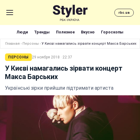
rbc.ua
Люди
Тренды
Полезное
Вкусно
Гороскопы
Главная
›
Персоны
›
У Києві намагались зірвати концерт Макса Барських
ПЕРСОНЫ
29 ноября 2018 · 22:37
У Києві намагались зірвати концерт
Макса Барських
Українські зірки прийшли підтримати артиста