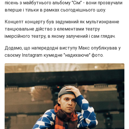
пісень з майбутнього альбому "Сім" - вони прозвучали
вперше і тільки в рамках сьогоднішнього шоу.
Концепт концерту був задуманий як мультиэкранне
танцювальне дійство з елементами театру
імерсійного театру, в якому залучений і сам глядач.
Додамо, що напередодні виступу Макс опублікував у
своєму Instagram кумедне "надихаюче" фото.