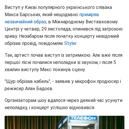
Виступ у Києві популярного українського співака
Макса Барських, який нещодавно
приміряв
незвичайний образ
, в Міжнародному Виставковому
Центрі у четвер, 29 листопада, опинився під загрозою
зриву. Незабаром після початку концерту невідомий
обрізав провід, повідомляє
Styler
.
Так, артист почав виступ із затримкою. Але вже після
першої пісні почалися неполадки зі звуком, і після 5
хвилин виступу Макс покинув сцену.
"Щур обрізав кабель", - заявив у мікрофон продюсер і
режисер Алан Бадоєв.
Організаторам шоу вдалося через деякий час усунути
неполадку, і концерт успішно відновився.