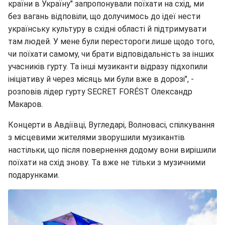
країни в Україну" запропонували поїхати на схід, ми
без вагань відповіли, що долучимось до ідеї нести
українську культуру в східні області й підтримувати
там людей. У мене були перестороги лише щодо того,
чи поїхати самому, чи брати відповідальність за інших
учасників гурту. Та інші музиканти відразу підхопили
ініціативу й через місяць ми були вже в дорозі", -
розповів лідер гурту SECRET FORÉST Олександр
Макаров.
Концерти в Авдіївці, Вугледарі, Волновасі, спілкування
з місцевими жителями зворушили музикантів
настільки, що після повернення додому вони вирішили
поїхати на схід знову. Та вже не тільки з музичними
подарунками.