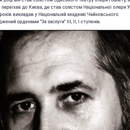
н переїхав до Києва, де став солістом Національної опери У
років викладав у Національній академії Чайковського.
жений орденами "За заслуги" III, II, I ступенів.