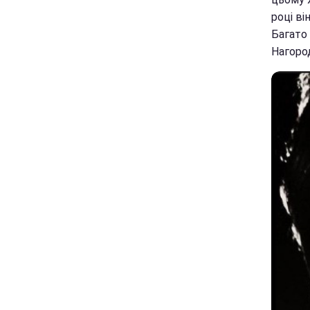
році ві
Багато 
Нагород