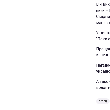
Він вик
яких – 
Скарпіа 
маскар
У свої
"Поки є
Прощан
в 10:30
Нагада
україн
А також
волонт
певец