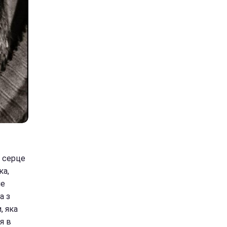
я серце
ка,
не
а з
, яка
я в