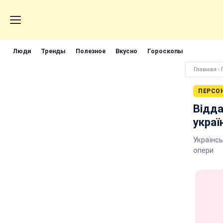
Люди
Тренды
Полезное
Вкусно
Гороскопы
Главная
›
ПЕРСО
Відда
украї
Українсь
опери