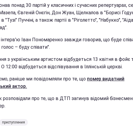
онав понад 30 партій у класичних і сучасних репертуарах, с
Мазепа, Євгеній Онєгін, Дон Жуан, Щелкалов в "Борисі Годун
в "Тузі" Пуччіні, а також партії в "Ріголетто", "Набукко", "Аїда
ад".
х інтерв'ю Іван Пономаренко завжди говорив, що буде спів
 голос – буду співати".
ня з українським артистом відбудеться 13 квітня в фойє т
. О 12:00 відбудеться відспівування в Іллінській церкві.
ємо, раніше ми повідомляли про те, що
помер видатний
ський актор.
 розповідали про те, що в ДТП загинув відомий бізнесмен 
ер.
преступления