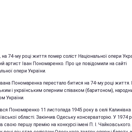
, на 74-му році життя помер соліст Національної опери Укра
ий артист Іван Пономаренко. Про це повідомили на сайті
льної опери України.
Івана Пономаренка перестало битися на 74-му році життя. 
ьким і українським оперним співаком (баритоном), народн
ом України.
вся Пономаренко 11 листопада 1945 року в селі Калинівка
вської області. Закінчив Одеську консерваторію. У 1974 р
 свою першу премію на конкурсі імені П. І. Чайковського.
 році він став солістом Одеського театру опери і балету, а