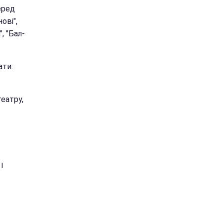
еред
ові",
", "Бал-
ати:
еатру,
і