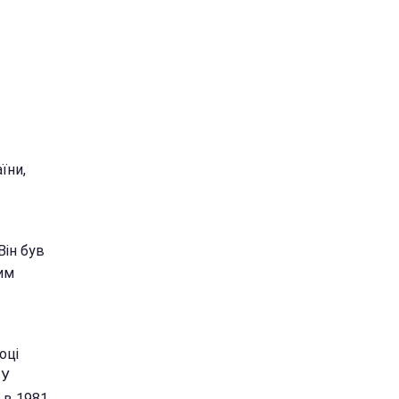
їни,
Він був
им
оці
 У
 в 1981