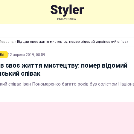
Персоны
›
Віддав своє життя мистецтву: помер відомий український співак
НЫ
12 апреля 2019, 08:59
в своє життя мистецтву: помер відомий
нський співак
кий співак Іван Пономаренко багато років був солістом Націон