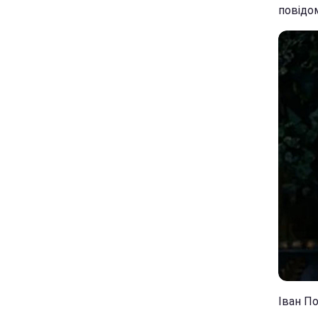
повідом
Іван П