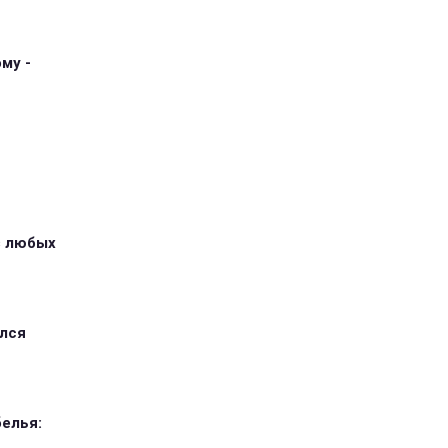
му -
з любых
ился
елья: