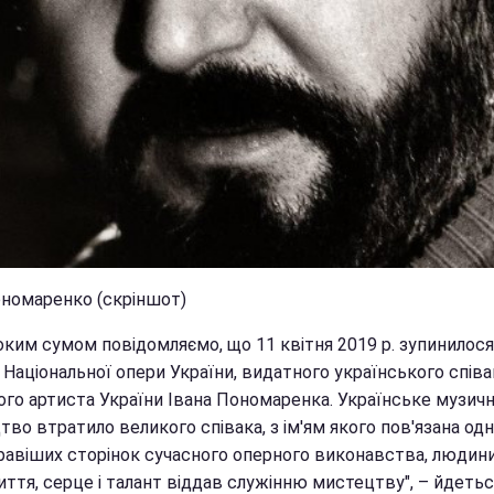
ономаренко (скріншот)
боким сумом повідомляємо, що 11 квітня 2019 р. зупинилос
 Національної опери України, видатного українського співа
ого артиста України Івана Пономаренка. Українське музич
во втратило великого співака, з ім'ям якого пов'язана одн
равіших сторінок сучасного оперного виконавства, людини
ття, серце і талант віддав служінню мистецтву", – йдетьс