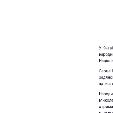
У Києві
народн
Націона
Серце 
радянс
артист
Народи
Миколаї
отримав
цьому ж