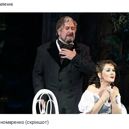
ленні.
ономаренко (скріншот)