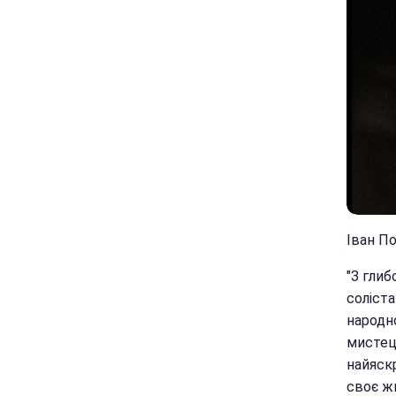
Іван П
"З гли
соліста
народн
мистецт
найяск
своє жи