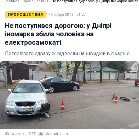
Главная
›
Происшествия
›
Не поступився дорогою: у Дніпрі іномарка збила
ПРОИСШЕСТВИЯ
17 ноября 2018 · 21:27
Не поступився дорогою: у Дніпрі
іномарка збила чоловіка на
електросамокаті
Потерпілого одразу ж відвезли на швидкій в лікарню
Фото з місця ДТП (dp.informator.ua)