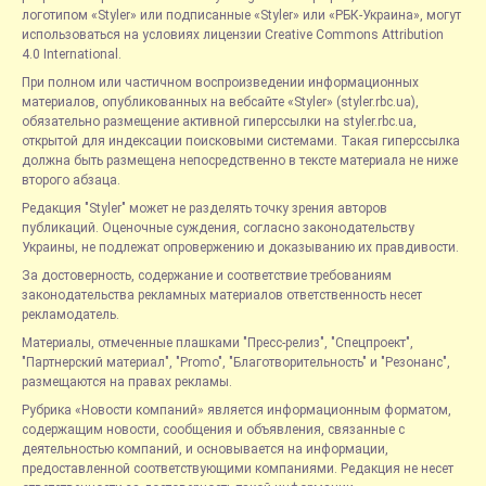
логотипом «Styler» или подписанные «Styler» или «РБК-Украина», могут
использоваться на условиях лицензии Creative Commons Attribution
4.0 International.
При полном или частичном воспроизведении информационных
материалов, опубликованных на вебсайте «Styler» (styler.rbc.ua),
обязательно размещение активной гиперссылки на styler.rbc.ua,
открытой для индексации поисковыми системами. Такая гиперссылка
должна быть размещена непосредственно в тексте материала не ниже
второго абзаца.
Редакция "Styler" может не разделять точку зрения авторов
публикаций. Оценочные суждения, согласно законодательству
Украины, не подлежат опровержению и доказыванию их правдивости.
За достоверность, содержание и соответствие требованиям
законодательства рекламных материалов ответственность несет
рекламодатель.
Материалы, отмеченные плашками "Пресс-релиз", "Спецпроект",
"Партнерский материал", "Promo", "Благотворительность" и "Резонанс",
размещаются на правах рекламы.
Рубрика «Новости компаний» является информационным форматом,
содержащим новости, сообщения и объявления, связанные с
деятельностью компаний, и основывается на информации,
предоставленной соответствующими компаниями. Редакция не несет