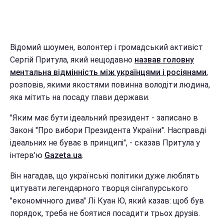
Відомий шоумен, волонтер і громадський активіст
Сергій Притула, який нещодавно
назвав головну
ментальна відмінність між українцями і росіянами
,
розповів, якими якостями повинна володіти людина,
яка мітить на посаду глави держави.
"Яким має бути ідеальний президент - записано в
Законі "Про вибори Президента України". Насправді
ідеальних не буває в принципі", - сказав Притула у
інтерв'ю
Gazeta.ua
.
Він нагадав, що українські політики дуже люблять
цитувати легендарного творця сінгапурського
"економічного дива" Лі Куан Ю, який казав: щоб був
порядок, треба не боятися посадити трьох друзів.