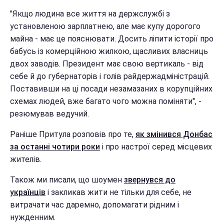
"Якщо людина все життя на держслужбі з
установленою зарплатнею, але має купу дорогого
майна - має це пояснювати. Досить ліпити історії про
бабусь із комерційною жилкою, щасливих власниць
двох заводів. Президент має свою вертикаль - від
себе й до губернаторів і голів райдержадміністрацій.
Поставивши на ці посади незамазаних в корупційних
схемах людей, вже багато чого можна поміняти", -
резюмував ведучий.
Раніше Притула розповів про те,
як змінився Донбас
за останні чотири роки
і про настрої серед місцевих
жителів.
Також ми писали, що шоумен
звернувся до
українців
і закликав жити не тільки для себе, не
витрачати час даремно, допомагати рідним і
нужденним.