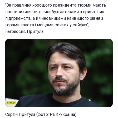
"За правління хорошого президента тюрми мають
поповнитися не тільки бухгалтерами з приватних
підприємств, а й чиновниками найвищого рівня з
горами золота і мощами святих у сейфах", -
наголосив Притула.
Сергій Притула (фото: РБК-Україна)