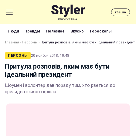
rbc.ua
Люди
Тренды
Полезное
Вкусно
Гороскопы
Главная
›
Персоны
›
Притула розповів, яким має бути ідеальний президент
ПЕРСОНЫ
20 ноября 2018, 10:48
Притула розповів, яким має бути
ідеальний президент
Шоумен і волонтер дав пораду тим, хто рветься до
президентського крісла