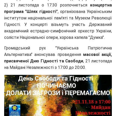
2) 21 листопада о 17:30 розпочнеться
концертна
програма "Шлях гідності"
, організована Українським
інститутом національної пам'яті та Музеєм Революції
Гідності. У концерті візьмуть участь Державний
академічний естрадно-симфонічний оркестр України,
солісти Національної опери, хорова капела "Думка".
Громадський рух "Українська Патріотична
Альтернатива" анонсував проведення
масової акції,
присвяченої Дню Гідності та Свободи
, 21 листопада
на Майдані Незалежності з 17:00 до 20:00.