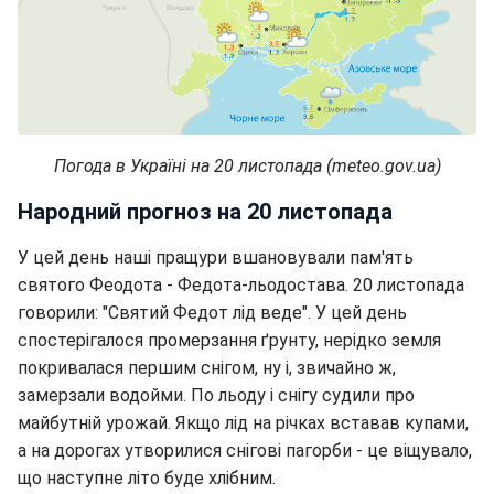
Погода в Україні на 20 листопада (meteo.gov.ua)
Народний прогноз на 20 листопада
У цей день наші пращури вшановували пам'ять
святого Феодота - Федота-льодостава. 20 листопада
говорили: "Святий Федот лід веде". У цей день
спостерігалося промерзання ґрунту, нерідко земля
покривалася першим снігом, ну і, звичайно ж,
замерзали водойми. По льоду і снігу судили про
майбутній урожай. Якщо лід на річках вставав купами,
а на дорогах утворилися снігові пагорби - це віщувало,
що наступне літо буде хлібним.