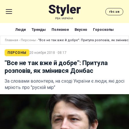
rbc.ua
Люди
Тренды
Полезное
Вкусно
Гороскопы
Главная
›
Персоны
›
"Все не так вже й добре": Притула розповів, як зміни
ПЕРСОНЫ
20 ноября 2018 · 08:17
"Все не так вже й добре": Притула
розповів, як змінився Донбас
За словами волонтера, на сході України є люди, які досі
мріють про "рускій мір"