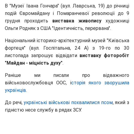
В "Музеї Івана Гончара" (вул. Лаврська, 19) до річниці
подій Євромайдану і Помаранчевої революції до 9
грудня проходить
виставка живопису
художниці
Ольги Родняк з США "Ідентичність, перервана".
Національний історико-архітектурний музей "Київська
фортеця" (вул. Госпітальна, 24 А) з 19-го по 30
листопада запрошує відвідати
виставку фоторобіт
"Майдан - міцність духу"
.
Раніше ми писали про відважного
військовослужбовця ООС, і
сторія якого зворушила
українців
.
До речі,
українські військові похвалилися псом
, який з
гідністю несе службу в рядах ЗСУ.