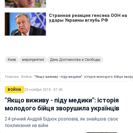
Киев
мероприятия
День Достоинства и Свободы
Главная
›
Война
›
"Якщо виживу - піду медики": історія молодого бійця звор
ВОЙНА
20 ноября 2018 · 07:40
"Якщо виживу - піду медики": історія
молодого бійця зворушила українців
24-річний Андрій Бідюк розповів, як знайшов своє
покликання на війні