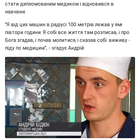
стати дипломованим медиком і відновився в
навчанні.
"Я від цих машин в радіусі 100 метрів лежав у ямі
півтори години. Я собі все життя там розписав, і про
Бога згадав, і почав молитися, і сказав собі: виживу -
піду по медицині", - згадує Андрій.