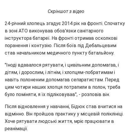
Скріншот з відео
24-річний хлопець згадує 2014 рік на фронті. Спочатку
в зоні АТО виконував обов'язки санітарного
інструктора батареї. На фронті отримав осколкові
поранення і контузію. Після боїв під Дебальцевим
став начальником медичного пункту батальйону.
"Іноді вдавалося рятувати, і цивільним допомагав, і
дітям, і дорослим, і літнім, і хлопцям-побратимам і
навіть полоненим допомагав сепаратистам. Перед
цим чотири наших хлопця потрапили в полон, треба
було поміняти, я їх підліковував", - розповів він.
Після відновлення у навчанні, Бідюк став вчитися на
відмінно. Він пройшов практику у місцевій поліклініці.
Хоче рятувати людські життя, мріє працювати в
реанімації.