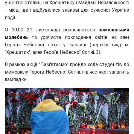
у центрі столиці на Хрещатику і Майдані Незалежності
- місці, де і відбувалися знакові для сучасної України
події.
О 10:00 21 листопада розпочнеться
поминальний
молебень
та урочисте покладання квітів на алеї
Героїв Небесної сотні у каплиці (верхній вхід м.
"Хрещатик", алея Героїв Небесної Сотні, 3).
В рамках акції "Пам'ятаємо" пройде хода студентів до
меморіалу Героїв Небесної Сотні, під час якої запалять
лампадки.