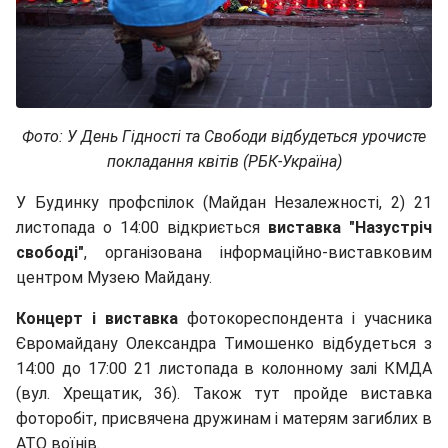
Фото: У День Гідності та Свободи відбудеться урочисте
покладання квітів (РБК-Україна)
У Будинку профспілок (Майдан Незалежності, 2) 21
листопада о 14:00 відкриється
виставка "Назустріч
свободі"
, організована інформаційно-виставковим
центром Музею Майдану.
Концерт і виставка
фотокореспондента і учасника
Євромайдану Олександра Тимошенко відбудеться з
14:00 до 17:00 21 листопада в колонному залі КМДА
(вул. Хрещатик, 36). Також тут пройде виставка
фоторобіт, присвячена дружинам і матерям загиблих в
АТО воїнів.