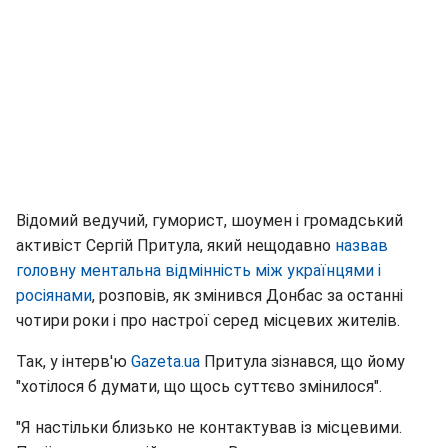
Відомий ведучий, гуморист, шоумен і громадський
активіст Сергій Притула, який нещодавно
назвав
головну ментальна відмінність між українцями і
росіянами
, розповів, як змінився Донбас за останні
чотири роки і про настрої серед місцевих жителів.
Так, у інтерв'ю
Gazeta.ua
Притула зізнався, що йому
"хотілося б думати, що щось суттєво змінилося".
"Я настільки близько не контактував із місцевими.