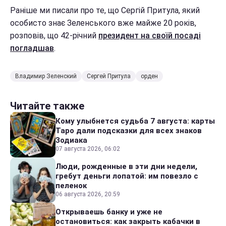
Раніше ми писали про те, що Сергій Притула, який
особисто знає Зеленського вже майже 20 років,
розповів, що 42-річний
президент на своїй посаді
погладшав
.
Владимир Зеленский
Сергей Притула
орден
Читайте также
Кому улыбнется судьба 7 августа: карты
Таро дали подсказки для всех знаков
Зодиака
07 августа 2026, 06:02
Люди, рожденные в эти дни недели,
гребут деньги лопатой: им повезло с
пеленок
06 августа 2026, 20:59
Открываешь банку и уже не
остановиться: как закрыть кабачки в