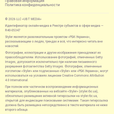
Правовая информация
Политика конфиденциальности
© 2026 LLC «UBT MEDIA»
Идентификатор онлайн-медиа в Реестре субъектов в сфере медиа —
R40-05347
Styler является развлекательным проектом «РБК-Украина»,
рассказывающим о людях, трендах и всё, что интересно читать вне
новостей.
Фотографии, иллюстрации и другие изображения принадлежат их
правообладателям. Использование фотографий, отмеченных Getty
Images, допускается исключительно при наличии письменного
разрешения фотоагентства Getty Images. Фотографии, отмеченные
логотипом «Styler» или подписанные «Styler» или «РБК-Украина», могут
использоваться на условиях лицензии Creative Commons Attribution
4.0 International.
При полном или частичном воспроизведении информационных
материалов, опубликованных на вебсайте «Styler» (styler.rbc.ua),
обязательно размещение активной гиперссылки на styler.rbc.ua,
открытой для индексации поисковыми системами. Такая гиперссылка
должна быть размещена непосредственно в тексте материала не ниже
второго абзаца.