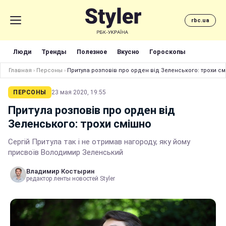
rbc.ua
Люди
Тренды
Полезное
Вкусно
Гороскопы
Главная
›
Персоны
›
Притула розповів про орден від Зеленського: трохи с
ПЕРСОНЫ
23 мая 2020, 19:55
Притула розповів про орден від
Зеленського: трохи смішно
Сергій Притула так і не отримав нагороду, яку йому
присвоїв Володимир Зеленський
Владимир Костырин
редактор ленты новостей Styler