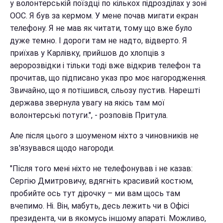
у волонтерській поїздці по кількох підрозділах у зоні
ООС. Я був за кермом. У мене почав мигати екран
телефону. Я не мав як читати, тому що вже було
дуже темно. І дороги там не надто, відверто. Я
приїхав у Карлівку, прийшов до хлопців з
аеророзвідки і тільки тоді вже відкрив телефон та
прочитав, що підписано указ про моє нагородження.
Звичайно, що я потішився, сльозу пустив. Нарешті
держава звернула увагу на якісь там мої
волонтерські потуги.", - розповів Притула.
Але після цього з шоуменом ніхто з чиновників не
зв'язувався щодо нагороди.
"Після того мені ніхто не телефонував і не казав:
Сергію Дмитровичу, вдягніть красивий костюм,
пробийте ось тут дірочку – ми вам щось там
вчепимо. Ні. Він, мабуть, десь лежить чи в Офісі
президента, чи в якомусь іншому апараті. Можливо,