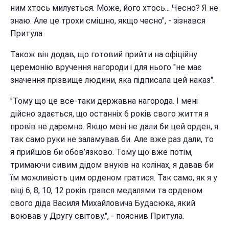
ним хтось милується. Може, його хтось... Чесно? Я не
знаю. Але це трохи смішно, якщо чесно", - зізнався
Притула.
Також він додав, що готовий прийти на офіційну
церемонію вручення нагороди і для нього "не має
значення прізвище людини, яка підписала цей наказ".
"Тому що це все-таки державна нагорода. І мені
дійсно здається, що останніх 6 років свого життя я
провів не даремно. Якщо мені не дали би цей орден, я
так само руки не заламував би. Але вже раз дали, то
я прийшов би обов’язково. Тому що вже потім,
тримаючи сивим дідом внуків на колінах, я давав би
їм можливість цим орденом гратися. Так само, як я у
віці 6, 8, 10, 12 років грався медалями та орденом
свого діда Василя Михайловича Будасюка, який
воював у Другу світову.", - пояснив Притула.