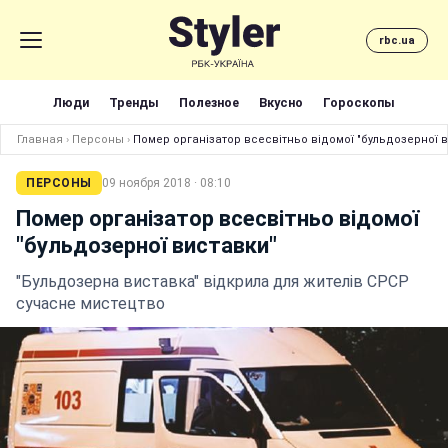
rbc.ua
Люди
Тренды
Полезное
Вкусно
Гороскопы
Главная
›
Персоны
›
Помер організатор всесвітньо відомої "бульдозерної 
ПЕРСОНЫ
09 ноября 2018 · 08:10
Помер організатор всесвітньо відомої
"бульдозерної виставки"
"Бульдозерна виставка" відкрила для жителів СРСР
сучасне мистецтво