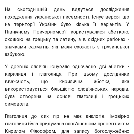
На сьогоднішній день ведуться дослідження
походження української писемності. Існує версія, що
на території України було кілька її варіантів. У
Північному Причорномор'ї користувалися абеткою,
схожою на грецьку та латину, а в східних регіонах -
значками сарматів, які мали схожість з грузинської
азбукою.
У древніх слов'ян існувало одночасно дві абетки -
кирилиця і глаголиця. При цьому дослідники
вважають, що кирилична абетка, яка
використовується більшістю слов'янських народів,
була створена на основі глаголиці і грецьких
симоволів.
Глаголиця до сих пір не має аналогів. Імовірно
глаголиця була придумана слов'янським просвітником
Кирилом Філософом, для запису богослужебних