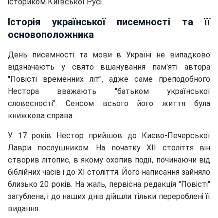
істориком Київської Русі.
Історія української писемності та її
основоположника
День писемності та мови в Україні не випадково
відзначають у свято вшанування пам'яті автора
"Повісті временних літ", адже саме преподобного
Нестора вважають "батьком української
словесності". Сенсом всього його життя була
книжкова справа.
У 17 років Нестор прийшов до Києво-Печерської
Лаври послушником. На початку XII століття він
створив літопис, в якому охопив події, починаючи від
біблійних часів і до XI століття. Його написання зайняло
близько 20 років. На жаль, первісна редакція "Повісті"
загублена, і до наших днів дійшли тільки перероблені її
видання.