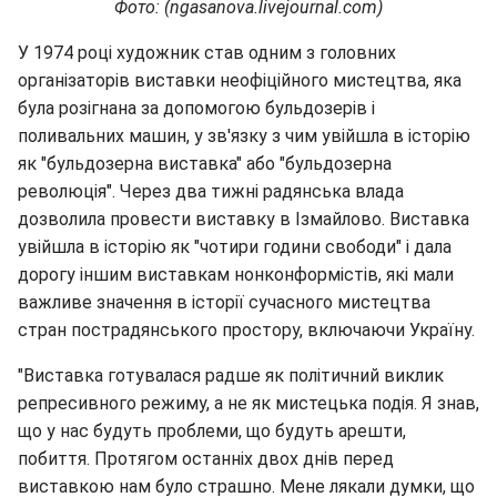
Фото: (ngasanova.livejournal.com)
У 1974 році художник став одним з головних
організаторів виставки неофіційного мистецтва, яка
була розігнана за допомогою бульдозерів і
поливальних машин, у зв'язку з чим увійшла в історію
як "бульдозерна виставка" або "бульдозерна
революція". Через два тижні радянська влада
дозволила провести виставку в Ізмайлово. Виставка
увійшла в історію як "чотири години свободи" і дала
дорогу іншим виставкам нонконформістів, які мали
важливе значення в історії сучасного мистецтва
стран пострадянського простору, включаючи Україну.
"Виставка готувалася радше як політичний виклик
репресивного режиму, а не як мистецька подія. Я знав,
що у нас будуть проблеми, що будуть арешти,
побиття. Протягом останніх двох днів перед
виставкою нам було страшно. Мене лякали думки, що