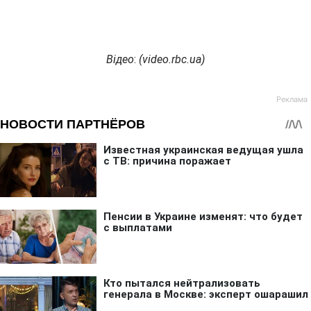
Відео
:
(
video.rbc.ua
)