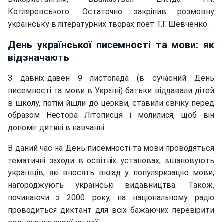
Котляревського. Остаточно закріпив розмовну
українську в літературних творах поет Т.Г. Шевченко.
День української писемності та мови: як
відзначають
З давніх-давен 9 листопада (в сучасний День
писемності та мови в Україні) батьки віддавали дітей
в школу, потім йшли до церкви, ставили свічку перед
образом Нестора Літописця і молилися, щоб він
допоміг дитині в навчанні.
В даний час на День писемності та мови проводяться
тематичні заходи в освітніх установах, вшановують
українців, які вносять вклад у популяризацію мови,
нагороджують українські видавництва. Також,
починаючи з 2000 року, на національному радіо
проводиться диктант для всіх бажаючих перевірити