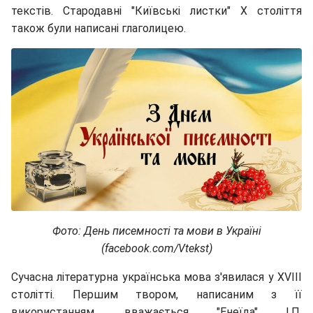
текстів. Стародавні "Київські листки" X століття
також були написані глаголицею.
Фото: День писемності та мови в Україні
(facebook.com/Vtekst)
Сучасна літературна українська мова з'явилася у XVIII
столітті. Першим твором, написаним з її
використанням, вважається "Енеїда" І.П.