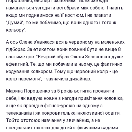
Порошенко, експерт зазначила: "Вона завжди
намагається узгодити всі образи між собою. І навіть
якщо ми подивимося на її костюм, і на плакати
"Думай", то ми побачимо, що вони одного і того ж
кольору".
А ось Олена з'явилася вся в червоному на маленьких
підборах. За етикетом вони повинні бути не вище 8
сантиметрів. "Вечірній образ Олени Зеленської дуже
ефектний. Те, що ми побачили в ньому, це фактично
кодування кольором. Тому що червоний колір - це
колір перемоги", - зазначила дизайнер.
Марина Порошенко за 5 років встигла проявити
себе, і як ведуча новин з нагоди привітання чоловіка,
а ще як провідна фітнес-уроків на одному з
телеканалів і як покровителька інклюзивної освіти.
Тобто отстоює навчання у звичайних, а не
спеціальних школах для дітей з фізичними вадами.