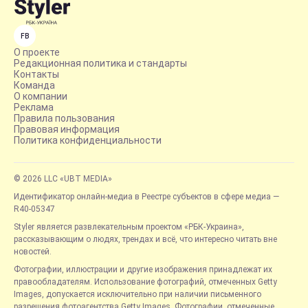
FB
О проекте
Редакционная политика и стандарты
Контакты
Команда
О компании
Реклама
Правила пользования
Правовая информация
Политика конфиденциальности
© 2026 LLC «UBT MEDIA»
Идентификатор онлайн-медиа в Реестре субъектов в сфере медиа —
R40-05347
Styler является развлекательным проектом «РБК-Украина»,
рассказывающим о людях, трендах и всё, что интересно читать вне
новостей.
Фотографии, иллюстрации и другие изображения принадлежат их
правообладателям. Использование фотографий, отмеченных Getty
Images, допускается исключительно при наличии письменного
разрешения фотоагентства Getty Images. Фотографии, отмеченные