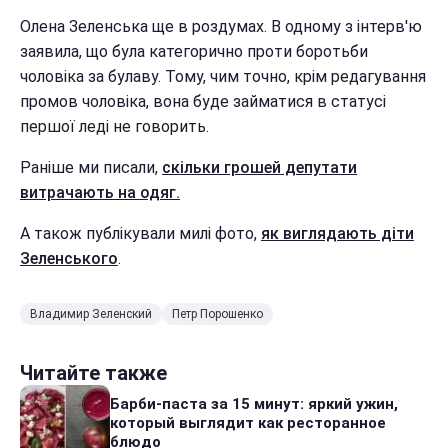
Олена Зеленська ще в роздумах. В одному з інтерв'ю
заявила, що була категорично проти боротьби
чоловіка за булаву. Тому, чим точно, крім редагування
промов чоловіка, вона буде займатися в статусі
першої леді не говорить.
Раніше ми писали,
скільки грошей депутати
витрачають на одяг.
А також публікували милі фото,
як виглядають діти
Зеленського
.
Владимир Зеленский
Петр Порошенко
Читайте также
Барби-паста за 15 минут: яркий ужин,
который выглядит как ресторанное
блюдо