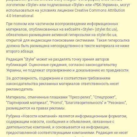
логотипом «Styler» или подписанные «Styler» или «РБК-Украина», могут
использоваться на условиях лицензии Creative Commons Attribution
4.0 International.
При полном или частичном воспроизведении информационных
материалов, опубликованных на вебсайте «Styler» (styler.rbc.ua),
обязательно размещение активной гиперссылки на styler.rbc.ua,
открытой для индексации поисковыми системами. Такая гиперссылка
должна быть размещена непосредственно в тексте материала не ниже
второго абзаца.
Редакция "Styler" может не разделять точку зрения авторов
публикаций. Оценочные суждения, согласно законодательству
Украины, не подлежат опровержению и доказыванию их правдивости.
За достоверность, содержание и соответствие требованиям
законодательства рекламных материалов ответственность несет
рекламодатель.
Материалы, отмеченные плашками "Пресс-релиз", "Спецпроект",
"Партнерский материал", "Promo", "Благотворительность" и "Резонанс",
размещаются на правах рекламы.
Рубрика «Новости компаний» является информационным форматом,
содержащим новости, сообщения и объявления, связанные с
деятельностью компаний, и основывается на информации,
предоставленной соответствующими компаниями. Редакция не несет