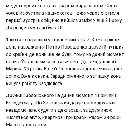
медуніверситет, стала лікарем-кардіологом. Свого
чоловіка зустріла на дискотеці і вже через рік після
першої зустрічі офіційно вийшла заміж у віці 21 року.
До речі, йому тоді було 18.
1 лютого першій леді виповнилося 57. Кожен рік на
день народження Петро Порошенко дарує їй путівку
до країни, де вони ще не були, тому на даний момент
вони об'їздили мало не весь світ. До речі, у шлюбі
Марина 35 років. В сім'ї Порошенка двоє синів і двоє
дочок. Вже є онуки. Заради сімейного затишку вона
кинула роботу кардіолога.
Дружині Зеленського на даний момент 41 рік, як і
Володимиру. Що Зеленський дарує своїй дружині -
невідомо, але, судячи з декларації, за дружиною
числяться авто, квартира і прикраси. Разом 24 роки.
Мають двоє дітей.