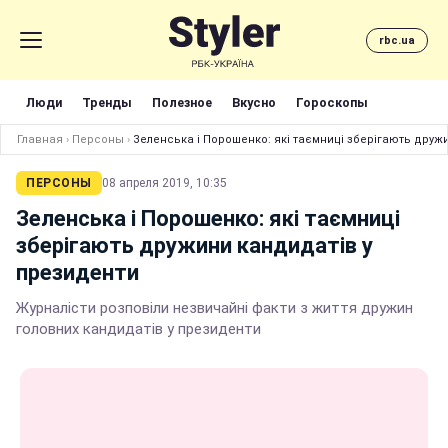
rbc.ua
Люди
Тренды
Полезное
Вкусно
Гороскопы
Главная
›
Персоны
›
Зеленська і Порошенко: які таємниці зберігають друж
ПЕРСОНЫ
08 апреля 2019, 10:35
Зеленська і Порошенко: які таємниці
зберігають дружини кандидатів у
президенти
Журналісти розповіли незвичайні факти з життя дружин
головних кандидатів у президенти