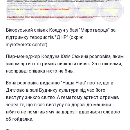
Білоруський співак Колдун у базі "Миротворця" за
підтримку терористів "ДНР" (скрін:
myrotvorets.center)
Піар-менеджер Колдуна Юлія Сажина розповіла, яким
чином артист отримав нинішній синяк. За її словами,
насправді співака ніхто не бив.
Вона розповіла виданню "Наша Ніва" про те, що в
Дятлово в залі Будинку культури під час його
виступу зникло світло. А гематому артист отримав
через те, що після виступу по дорозі до машини
нібито не помітив яму на дорозі і вдарився головою
об гойдалки.