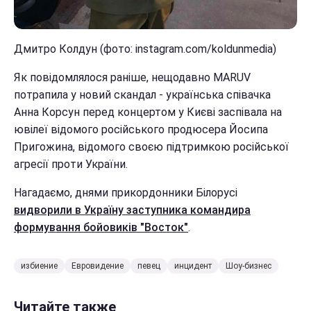
Дмитро Колдун (фото: instagram.com/koldunmedia)
Як повідомлялося раніше, нещодавно MARUV
потрапила у новий скандал - українська співачка
Анна Корсун перед концертом у Києві заспівала на
ювілеї відомого російського продюсера Йосипа
Пригожина, відомого своєю підтримкою російської
агресії проти України.
Нагадаємо, днями прикордонники Білорусі
видворили в Україну заступника командира
формування бойовиків "Восток"
.
избиение
Евровидение
певец
инцидент
Шоу-бизнес
Читайте также