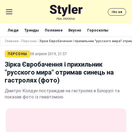
rbc.ua
Люди
Тренды
Полезное
Вкусно
Гороскопы
Главная
›
Персоны
›
Зірка Євробачення і прихильник "русского мира" отри
ПЕРСОНЫ
08 апреля 2019, 21:57
Зірка Євробачення і прихильник
"русского мира" отримав синець на
гастролях (фото)
Дмитро Колдун постраждав на гастролях в Білорусі та
показав фото із гематомою