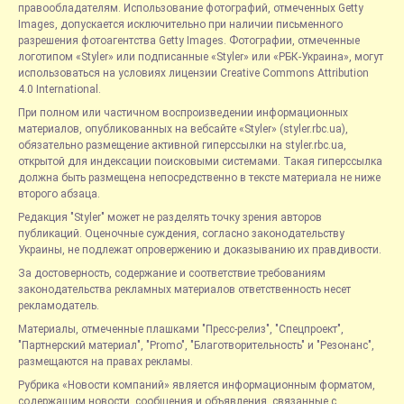
правообладателям. Использование фотографий, отмеченных Getty
Images, допускается исключительно при наличии письменного
разрешения фотоагентства Getty Images. Фотографии, отмеченные
логотипом «Styler» или подписанные «Styler» или «РБК-Украина», могут
использоваться на условиях лицензии Creative Commons Attribution
4.0 International.
При полном или частичном воспроизведении информационных
материалов, опубликованных на вебсайте «Styler» (styler.rbc.ua),
обязательно размещение активной гиперссылки на styler.rbc.ua,
открытой для индексации поисковыми системами. Такая гиперссылка
должна быть размещена непосредственно в тексте материала не ниже
второго абзаца.
Редакция "Styler" может не разделять точку зрения авторов
публикаций. Оценочные суждения, согласно законодательству
Украины, не подлежат опровержению и доказыванию их правдивости.
За достоверность, содержание и соответствие требованиям
законодательства рекламных материалов ответственность несет
рекламодатель.
Материалы, отмеченные плашками "Пресс-релиз", "Спецпроект",
"Партнерский материал", "Promo", "Благотворительность" и "Резонанс",
размещаются на правах рекламы.
Рубрика «Новости компаний» является информационным форматом,
содержащим новости, сообщения и объявления, связанные с