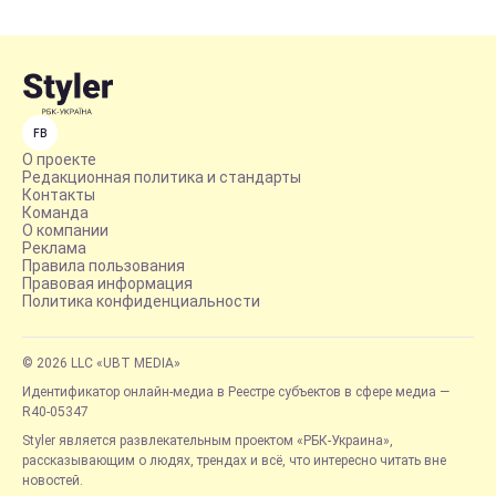
FB
О проекте
Редакционная политика и стандарты
Контакты
Команда
О компании
Реклама
Правила пользования
Правовая информация
Политика конфиденциальности
© 2026 LLC «UBT MEDIA»
Идентификатор онлайн-медиа в Реестре субъектов в сфере медиа —
R40-05347
Styler является развлекательным проектом «РБК-Украина»,
рассказывающим о людях, трендах и всё, что интересно читать вне
новостей.