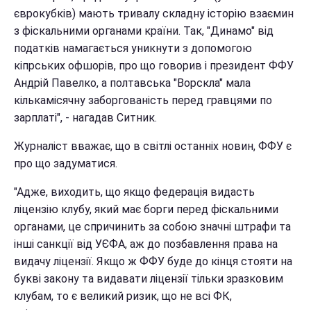
єврокубків) мають тривалу складну історію взаємин
з фіскальними органами країни. Так, "Динамо" від
податків намагається уникнути з допомогою
кіпрських офшорів, про що говорив і президент ФФУ
Андрій Павелко, а полтавська "Ворскла" мала
кількамісячну заборгованість перед гравцями по
зарплаті", - нагадав Ситник.
Журналіст вважає, що в світлі останніх новин, ФФУ є
про що задуматися.
"Адже, виходить, що якщо федерація видасть
ліцензію клубу, який має борги перед фіскальними
органами, це спричинить за собою значні штрафи та
інші санкції від УЄФА, аж до позбавлення права на
видачу ліцензії. Якщо ж ФФУ буде до кінця стояти на
букві закону та видавати ліцензії тільки зразковим
клубам, то є великий ризик, що не всі ФК,