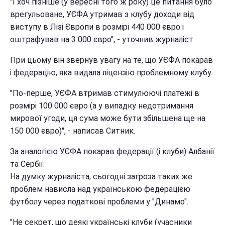
"І хоч пізніше (у вересні того ж року) це питання було
врегульоване, УЄФА утримав з клубу доходи від
виступу в Лізі Європи в розмірі 440 000 євро і
оштрафував на 3 000 євро", - уточнив журналіст.
При цьому він звернув увагу на те, що УЄФА покарав
і федерацію, яка видала ліцензію проблемному клубу.
"По-перше, УЄФА втримав стимулюючі платежі в
розмірі 100 000 євро (а у випадку недотримання
мирової угоди, ця сума може бути збільшена ще на
150 000 євро)", - написав Ситник.
За аналогією УЄФА покарав федерації (і клуби) Албанії
та Сербії.
На думку журналіста, сьогодні загроза таких же
проблем нависла над українською федерацією
футболу через податкові проблеми у "Динамо".
"Не секрет, що деякі українські клуби (учасники