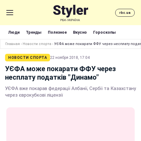
rbc.ua
Люди
Тренды
Полезное
Вкусно
Гороскопы
Главная
›
Новости спорта
›
УЄФА може покарати ФФУ через несплату подат
НОВОСТИ СПОРТА
22 ноября 2018, 17:04
УЄФА може покарати ФФУ через
несплату податків "Динамо"
УЄФА вже покарав федерації Албанії, Сербії та Казахстану
через єврокубкові ліцензії