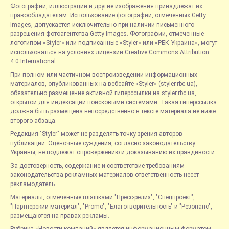
Фотографии, иллюстрации и другие изображения принадлежат их
правообладателям. Использование фотографий, отмеченных Getty
Images, допускается исключительно при наличии письменного
разрешения фотоагентства Getty Images. Фотографии, отмеченные
логотипом «Styler» или подписанные «Styler» или «РБК-Украина», могут
использоваться на условиях лицензии Creative Commons Attribution
4.0 International.
При полном или частичном воспроизведении информационных
материалов, опубликованных на вебсайте «Styler» (styler.rbc.ua),
обязательно размещение активной гиперссылки на styler.rbc.ua,
открытой для индексации поисковыми системами. Такая гиперссылка
должна быть размещена непосредственно в тексте материала не ниже
второго абзаца.
Редакция "Styler" может не разделять точку зрения авторов
публикаций. Оценочные суждения, согласно законодательству
Украины, не подлежат опровержению и доказыванию их правдивости.
За достоверность, содержание и соответствие требованиям
законодательства рекламных материалов ответственность несет
рекламодатель.
Материалы, отмеченные плашками "Пресс-релиз", "Спецпроект",
"Партнерский материал", "Promo", "Благотворительность" и "Резонанс",
размещаются на правах рекламы.