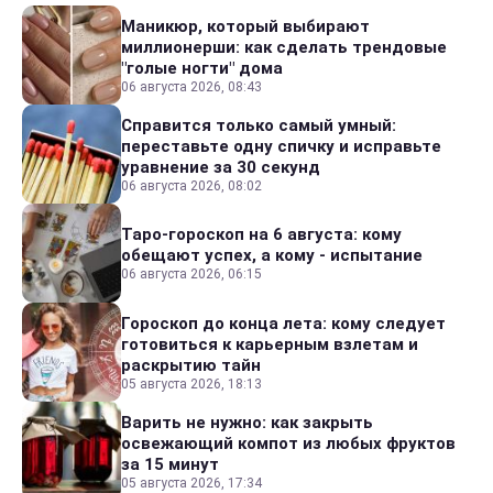
Маникюр, который выбирают
миллионерши: как сделать трендовые
"голые ногти" дома
06 августа 2026, 08:43
Справится только самый умный:
переставьте одну спичку и исправьте
уравнение за 30 секунд
06 августа 2026, 08:02
Таро-гороскоп на 6 августа: кому
обещают успех, а кому - испытание
06 августа 2026, 06:15
Гороскоп до конца лета: кому следует
готовиться к карьерным взлетам и
раскрытию тайн
05 августа 2026, 18:13
Варить не нужно: как закрыть
освежающий компот из любых фруктов
за 15 минут
05 августа 2026, 17:34