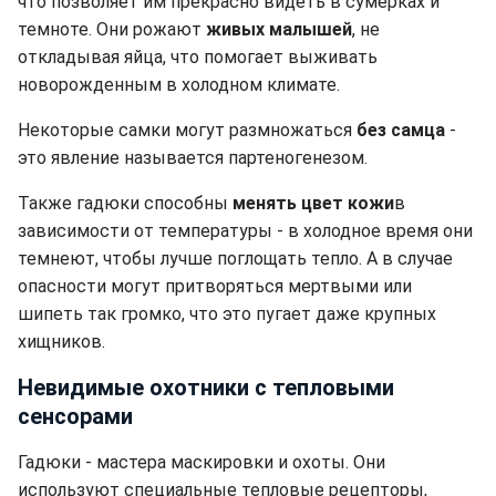
что позволяет им прекрасно видеть в сумерках и
темноте. Они рожают
живых малышей
, не
откладывая яйца, что помогает выживать
новорожденным в холодном климате.
Некоторые самки могут размножаться
без самца
-
это явление называется партеногенезом.
Также гадюки способны
менять цвет кожи
в
зависимости от температуры - в холодное время они
темнеют, чтобы лучше поглощать тепло. А в случае
опасности могут притворяться мертвыми или
шипеть так громко, что это пугает даже крупных
хищников.
Невидимые охотники с тепловыми
сенсорами
Гадюки - мастера маскировки и охоты. Они
используют специальные тепловые рецепторы,