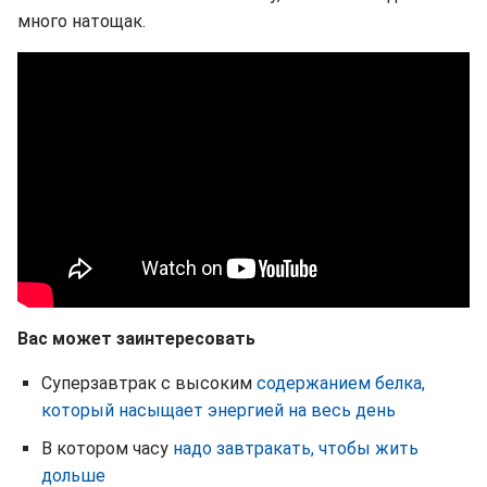
много натощак.
Вас может заинтересовать
Суперзавтрак с высоким
содержанием белка,
который насыщает энергией на весь день
В котором часу
надо завтракать, чтобы жить
дольше