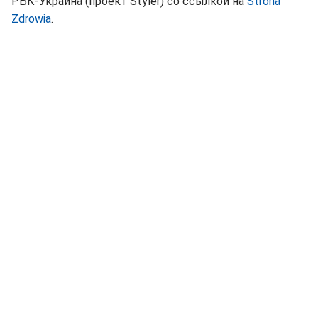
РБК-Украина (проект Styler) со ссылкой на
Strona
Zdrowia
.