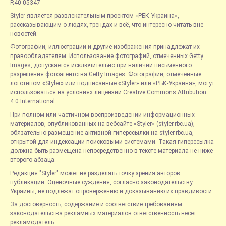
R40-05347
Styler является развлекательным проектом «РБК-Украина»,
рассказывающим о людях, трендах и всё, что интересно читать вне
новостей.
Фотографии, иллюстрации и другие изображения принадлежат их
правообладателям. Использование фотографий, отмеченных Getty
Images, допускается исключительно при наличии письменного
разрешения фотоагентства Getty Images. Фотографии, отмеченные
логотипом «Styler» или подписанные «Styler» или «РБК-Украина», могут
использоваться на условиях лицензии Creative Commons Attribution
4.0 International.
При полном или частичном воспроизведении информационных
материалов, опубликованных на вебсайте «Styler» (styler.rbc.ua),
обязательно размещение активной гиперссылки на styler.rbc.ua,
открытой для индексации поисковыми системами. Такая гиперссылка
должна быть размещена непосредственно в тексте материала не ниже
второго абзаца.
Редакция "Styler" может не разделять точку зрения авторов
публикаций. Оценочные суждения, согласно законодательству
Украины, не подлежат опровержению и доказыванию их правдивости.
За достоверность, содержание и соответствие требованиям
законодательства рекламных материалов ответственность несет
рекламодатель.