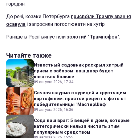
городян.
До речі, козаки Петербурга
присвоїли Трампу звання
осавула
і запросили погостювати на хутір.
Раніше в Росії випустили
золотий "Трампофон"
.
Читайте также
Известный садовник раскрыл хитрый
прием с забором: ваш двор будет
казаться больше
09 августа 2026, 17:34
Сочная шаурма с курицей и хрустящим
картофелем: простой рецепт с фото от
победительницы "МастерШеф"
09 августа 2026, 16:36
Сода ваш враг: 5 вещей в доме, которые
категорически нельзя чистить этим
популярным средством
09 августа 2026, 15:55