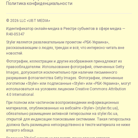
Политика конфиденциальности
© 2026 LLC «UBT MEDIA»
Идентификатор онлайн-медиа в Реестре субъектов в сфере медиа —
R40-05347
Styler является развлекательным проектом «РБК-Украина»,
рассказывающим о людях, трендах и всё, что интересно читать вне
новостей.
Фотографии, иллюстрации и другие изображения принадлежат их
правообладателям. Использование фотографий, отмеченных Getty
Images, допускается исключительно при наличии письменного
разрешения фотоагентства Getty Images. Фотографии, отмеченные
логотипом «Styler» или подписанные «Styler» или «РБК-Украина», могут
использоваться на условиях лицензии Creative Commons Attribution
4.0 International.
При полном или частичном воспроизведении информационных
материалов, опубликованных на вебсайте «Styler» (styler.rbc.ua),
обязательно размещение активной гиперссылки на styler.rbc.ua,
открытой для индексации поисковыми системами. Такая гиперссылка
должна быть размещена непосредственно в тексте материала не ниже
второго абзаца.