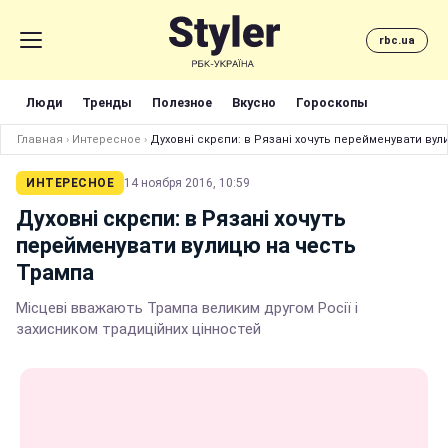
rbc.ua
Люди
Тренды
Полезное
Вкусно
Гороскопы
Главная
›
Интересное
›
Духовні скрєпи: в Рязані хочуть перейменувати ву
ИНТЕРЕСНОЕ
14 ноября 2016, 10:59
Духовні скрєпи: в Рязані хочуть
перейменувати вулицю на честь
Трампа
Місцеві вважають Трампа великим другом Росії і
захисником традиційних цінностей