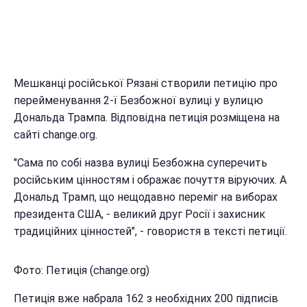
Мешканці російської Рязані створили петицію про
перейменування 2-ї Безбожної вулиці у вулицю
Дональда Трампа. Відповідна петиція розміщена на
сайті change.org.
"Сама по собі назва вулиці Безбожна суперечить
російським цінностям і ображає почуття віруючих. А
Дональд Трамп, що нещодавно переміг на виборах
президента США, - великий друг Росії і захисник
традиційних цінностей", - говористя в тексті петиції.
Фото: Петиція (change.org)
Петиція вже набрала 162 з необхідних 200 підписів