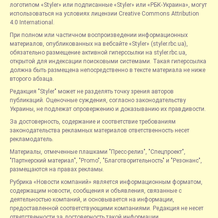
логотипом «Styler» или подписанные «Styler» или «РБК-Украина», могут
использоваться на условиях лицензии Creative Commons Attribution
4.0 International.
При полном или частичном воспроизведении информационных
материалов, опубликованных на вебсайте «Styler» (styler.rbc.ua),
обязательно размещение активной гиперссылки на styler.rbc.ua,
открытой для индексации поисковыми системами. Такая гиперссылка
должна быть размещена непосредственно в тексте материала не ниже
второго абзаца.
Редакция "Styler" может не разделять точку зрения авторов
публикаций. Оценочные суждения, согласно законодательству
Украины, не подлежат опровержению и доказыванию их правдивости.
За достоверность, содержание и соответствие требованиям
законодательства рекламных материалов ответственность несет
рекламодатель.
Материалы, отмеченные плашками "Пресс-релиз", "Спецпроект",
"Партнерский материал", "Promo", "Благотворительность" и "Резонанс",
размещаются на правах рекламы.
Рубрика «Новости компаний» является информационным форматом,
содержащим новости, сообщения и объявления, связанные с
деятельностью компаний, и основывается на информации,
предоставленной соответствующими компаниями. Редакция не несет
ответственности за достоверность такой информации.