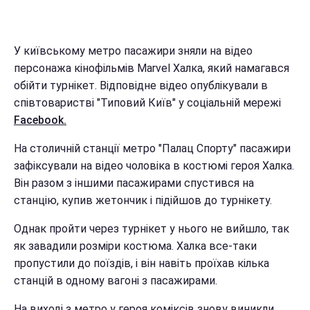
У київському метро пасажири зняли на відео
персонажа кінофільмів Marvel Халка, який намагався
обійти турнікет. Відповідне відео опублікували в
співтоваристві "Типовий Київ" у соціальній мережі
Facebook.
На столичній станції метро "Палац Спорту" пасажири
зафіксували на відео чоловіка в костюмі героя Халка.
Він разом з іншими пасажирами спустився на
станцію, купив жетончик і підійшов до турнікету.
Однак пройти через турнікет у нього не вийшло, так
як завадили розміри костюма. Халка все-таки
пропустили до поїздів, і він навіть проїхав кілька
станцій в одному вагоні з пасажирами.
На виході з метро у героя коміксів знову виникли