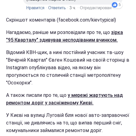
Скріншот коментарів (facebook.com/kievtypical)
Нагадаємо, раніше ми розповідали про те, що
зірка
"95 Кварталу" здивував несподіваним вчинком.
Відомий КВН-щик, а нині постійний учасник тв-шоу
"Вечірній Квартал" Євген Кошовий на своїй сторінці в
Instagram опублікував відео, на якому він
прогулюється по столичній станції метрополітену
"Осокорки".
А також писали про те, що
у мережі жартують над
ремонтом доріг у засніженому Києві.
У Києві на вулиці Луговій біля нової авто-заправочної
станції, не дивлячись на то, що випав перший сніг,
комунальники займалися ремонтом доріг.