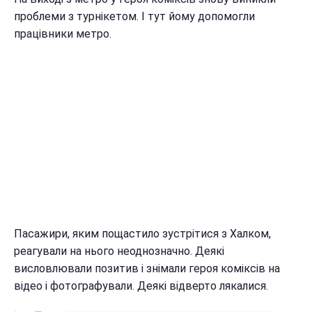
проблеми з турнікетом. І тут йому допомогли
працівники метро.
Пасажири, яким пощастило зустрітися з Халком,
реагували на нього неоднозначно. Деякі
висловлювали позитив і знімали героя коміксів на
відео і фотографували. Деякі відверто лякалися.