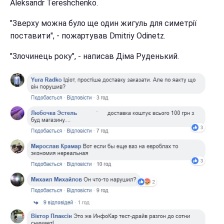
Aleksandr Tereshchenko.
"Зверху можна було ще один жигуль для симетрії
поставити", - пожартував Dmitriy Odinetz.
"Злочинець року", - написав Діма Руденький.