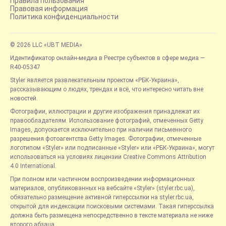
Правила пользования
Правовая информация
Политика конфиденциальности
© 2026 LLC «UBT MEDIA»
Идентификатор онлайн-медиа в Реестре субъектов в сфере медиа —
R40-05347
Styler является развлекательным проектом «РБК-Украина»,
рассказывающим о людях, трендах и всё, что интересно читать вне
новостей.
Фотографии, иллюстрации и другие изображения принадлежат их
правообладателям. Использование фотографий, отмеченных Getty
Images, допускается исключительно при наличии письменного
разрешения фотоагентства Getty Images. Фотографии, отмеченные
логотипом «Styler» или подписанные «Styler» или «РБК-Украина», могут
использоваться на условиях лицензии Creative Commons Attribution
4.0 International.
При полном или частичном воспроизведении информационных
материалов, опубликованных на вебсайте «Styler» (styler.rbc.ua),
обязательно размещение активной гиперссылки на styler.rbc.ua,
открытой для индексации поисковыми системами. Такая гиперссылка
должна быть размещена непосредственно в тексте материала не ниже
второго абзаца.