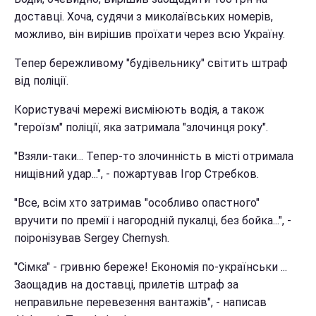
доставці. Хоча, судячи з миколаївських номерів,
можливо, він вирішив проїхати через всю Україну.
Тепер бережливому "будівельнику" світить штраф
від поліції.
Користувачі мережі висміюють водія, а також
"героїзм" поліції, яка затримала "злочинця року".
"Взяли-таки... Тепер-то злочинність в місті отримала
нищівний удар...", - пожартував Ігор Стребков.
"Все, всім хто затримав "особливо опастного"
вручити по премії і нагородній пукалці, без бойка...", -
поіронізував Sergey Chernysh.
"Сімка" - гривню береже! Економія по-українськи ...
Заощадив на доставці, прилетів штраф за
неправильне перевезення вантажів", - написав