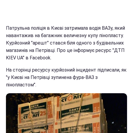
Патрульна поліція в Києві затримала водія ВАЗу, який
навантажив на багажник величезну купу пінопласту.
Курйозний "арешт" стався біля одного з будівельних
магазинів на Петрівці. Про це інформує ресурс "ДТП
KIEV UA" в Facebook.
На сторінці ресурсу курйозний інцидент підписали, як
"у Києві на Петрівці зупинена фура-ВАЗ з
пінопластом".