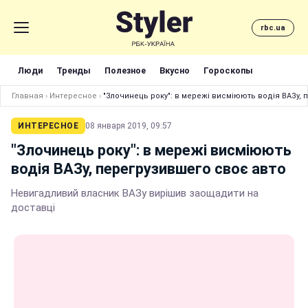
rbc.ua
Люди
Тренды
Полезное
Вкусно
Гороскопы
Главная
›
Интересное
›
"Злочинець року": в мережі висміюють водія ВАЗу,
ИНТЕРЕСНОЕ
08 января 2019, 09:57
"Злочинець року": в мережі висміюють
водія ВАЗу, перегрузившего своє авто
Невигадливий власник ВАЗу вирішив заощадити на
доставці