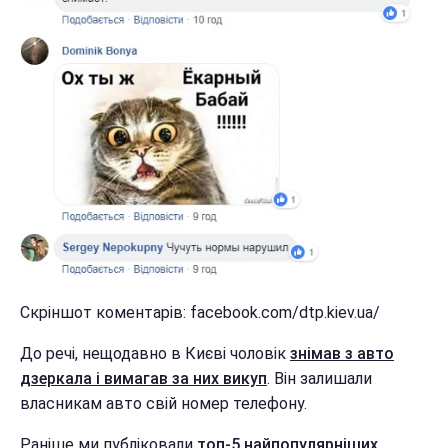
Скріншот коментарів: facebook.com/dtp.kiev.ua/
До речі, нещодавно в Києві чоловік
знімав з авто
дзеркала і вимагав за них викуп
. Він залишали
власникам авто свій номер телефону.
Раніше ми публіковали
топ-5 найпопулярніших