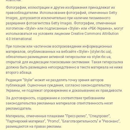
Фотографии, иллюстрации и другие изображения принадлежат их
правообладателям. Использование фотографий, отмеченных Getty
Images, допускается исключительно при наличии письменного
разрешения фотоагентства Getty Images. Фотографии, отмеченные
логотипом «Styler» или подписанные «Styler» или «РБК-Украина», могут
использоваться на условиях лицензии Creative Commons Attribution
4.0 International.
При полном или частичном воспроизведении информационных
материалов, опубликованных на вебсайте «Styler» (styler.rbc.ua),
обязательно размещение активной гиперссылки на styler.rbc.ua,
открытой для индексации поисковыми системами. Такая гиперссылка
должна быть размещена непосредственно в тексте материала не ниже
второго абзаца.
Редакция "Styler" может не разделять точку зрения авторов
публикаций. Оценочные суждения, согласно законодательству
Украины, не подлежат опровержению и доказыванию их правдивости.
За достоверность, содержание и соответствие требованиям
законодательства рекламных материалов ответственность несет
рекламодатель.
Материалы, отмеченные плашками "Пресс-релиз", "Спецпроект",
"Партнерский материал", "Promo", "Благотворительность" и "Резонанс",
размещаются на правах рекламы.