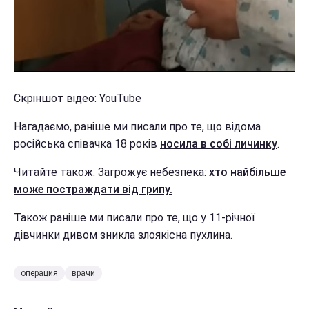
Скріншот відео: YouTube
Нагадаємо, раніше ми писали про те, що відома
російська співачка 18 років
носила в собі личинку
.
Читайте також: Загрожує небезпека:
хто найбільше
може постраждати від грипу.
Також раніше ми писали про те, що у 11-річної
дівчинки дивом зникла злоякісна пухлина.
операция
врачи