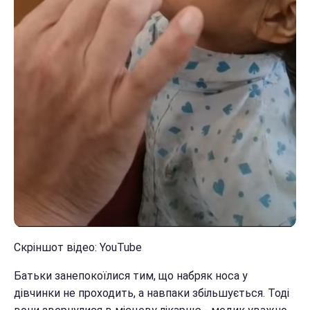
Скріншот відео: YouTube
Батьки занепокоїлися тим, що набряк носа у
дівчинки не проходить, а навпаки збільшується. Тоді