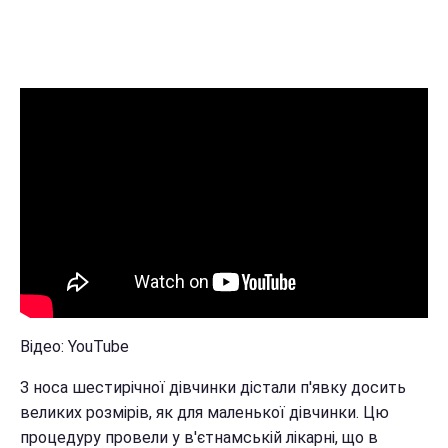
Відео: YouTube
З носа шестирічної дівчинки дістали п'явку досить
великих розмірів, як для маленької дівчинки. Цю
процедуру провели у в'єтнамській лікарні, що в