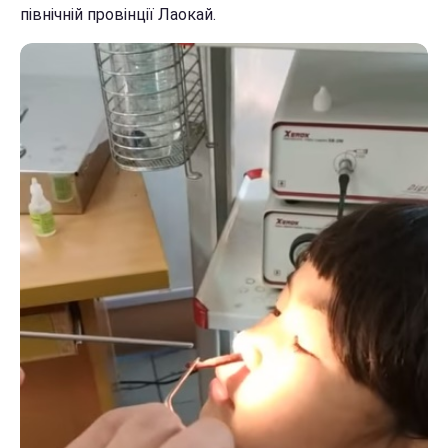
північній провінції Лаокай.