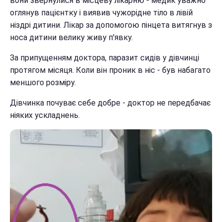
вони звернулися в місцеву лікарню - медик уважно
оглянув пацієнтку і виявив чужорідне тіло в лівій
ніздрі дитини. Лікар за допомогою пінцета витягнув з
носа дитини велику живу п'явку.
За припущенням доктора, паразит сидів у дівчинці
протягом місяця. Коли він проник в ніс - був набагато
меншого розміру.
Дівчинка почуває себе добре - доктор не передбачає
ніяких ускладнень.