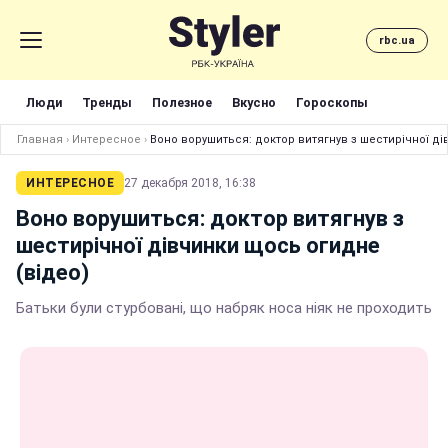
rbc.ua
Люди
Тренды
Полезное
Вкусно
Гороскопы
Главная
›
Интересное
›
Воно ворушиться: доктор витягнув з шестирічної ді
ИНТЕРЕСНОЕ
27 декабря 2018, 16:38
Воно ворушиться: доктор витягнув з
шестирічної дівчинки щось огидне
(відео)
Батьки були стурбовані, що набряк носа ніяк не проходить