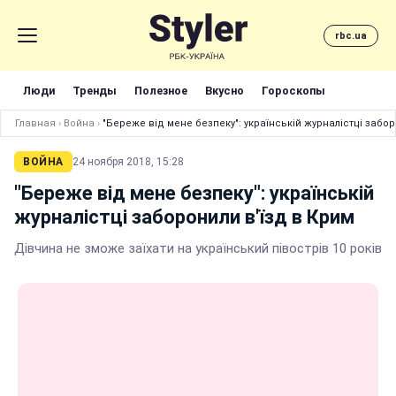
rbc.ua
Люди
Тренды
Полезное
Вкусно
Гороскопы
Главная
›
Война
›
"Береже від мене безпеку": українській журналістці забор
ВОЙНА
24 ноября 2018, 15:28
"Береже від мене безпеку": українській
журналістці заборонили в'їзд в Крим
Дівчина не зможе заїхати на український півострів 10 років