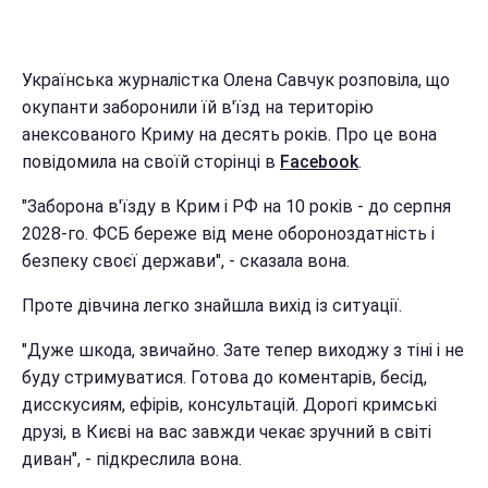
Українська журналістка Олена Савчук розповіла, що
окупанти заборонили їй в'їзд на територію
анексованого Криму на десять років. Про це вона
повідомила на своїй сторінці в
Facebook
.
"Заборона в'їзду в Крим і РФ на 10 років - до серпня
2028-го. ФСБ береже від мене обороноздатність і
безпеку своєї держави", - сказала вона.
Проте дівчина легко знайшла вихід із ситуації.
"Дуже шкода, звичайно. Зате тепер виходжу з тіні і не
буду стримуватися. Готова до коментарів, бесід,
дисскусиям, ефірів, консультацій. Дорогі кримські
друзі, в Києві на вас завжди чекає зручний в світі
диван", - підкреслила вона.