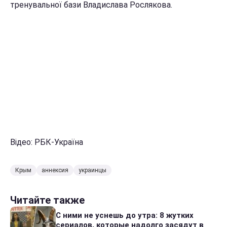
тренувальної бази Владислава Рослякова.
Відео: РБК-Україна
Крым
аннексия
украинцы
Читайте также
С ними не уснешь до утра: 8 жутких
сериалов, которые надолго засядут в