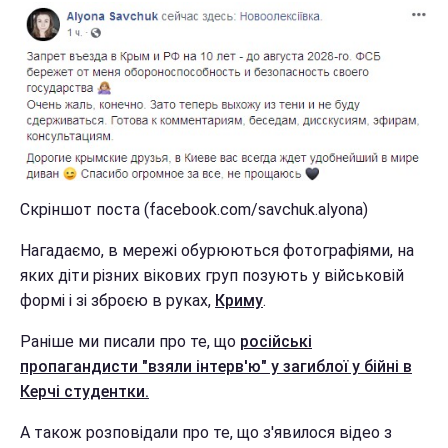
Скріншот поста (facebook.com/savchuk.alyona)
Нагадаємо, в мережі обурюються фотографіями, на
яких діти різних вікових груп позують у військовій
формі і зі зброєю в руках,
Криму
.
Раніше ми писали про те, що
російські
пропагандисти "взяли інтерв'ю" у загиблої у бійні в
Керчі студентки.
А також розповідали про те, що з'явилося відео з