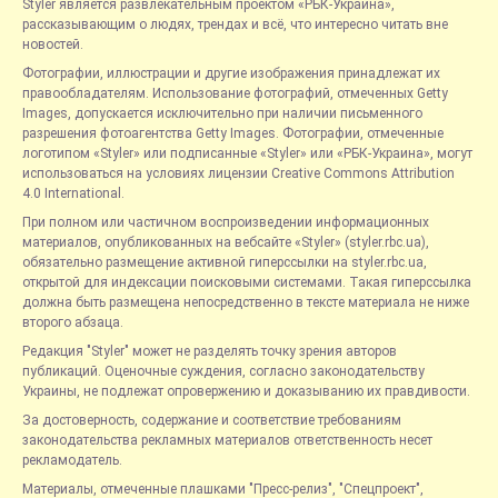
Styler является развлекательным проектом «РБК-Украина»,
рассказывающим о людях, трендах и всё, что интересно читать вне
новостей.
Фотографии, иллюстрации и другие изображения принадлежат их
правообладателям. Использование фотографий, отмеченных Getty
Images, допускается исключительно при наличии письменного
разрешения фотоагентства Getty Images. Фотографии, отмеченные
логотипом «Styler» или подписанные «Styler» или «РБК-Украина», могут
использоваться на условиях лицензии Creative Commons Attribution
4.0 International.
При полном или частичном воспроизведении информационных
материалов, опубликованных на вебсайте «Styler» (styler.rbc.ua),
обязательно размещение активной гиперссылки на styler.rbc.ua,
открытой для индексации поисковыми системами. Такая гиперссылка
должна быть размещена непосредственно в тексте материала не ниже
второго абзаца.
Редакция "Styler" может не разделять точку зрения авторов
публикаций. Оценочные суждения, согласно законодательству
Украины, не подлежат опровержению и доказыванию их правдивости.
За достоверность, содержание и соответствие требованиям
законодательства рекламных материалов ответственность несет
рекламодатель.
Материалы, отмеченные плашками "Пресс-релиз", "Спецпроект",